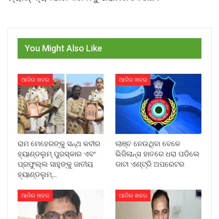
You Might Also Like
ଆଜିର ଖବର
ଆଜିର ଖବର
ରାମ ମେହେରଙ୍କୁ ସନ୍ଥ କବୀର
ଲାଞ୍ଚ ନେଉଥିବା ବେଳେ
ହ୍ୟାଣ୍ଡଲୁମ୍ ପୁରସ୍କାର ଏବଂ
ଭିଜିଲାନ୍ସ ହାତରେ ଧରା ପଡିଲେ
ପ୍ରଫୁଲ୍ଲ ସାହୁଙ୍କୁ ଜାତୀୟ
ଡାଟା ଏଣ୍ଟ୍ରି ଅପରେଟର
ହ୍ୟାଣ୍ଡଲୁମ୍…
ଆଜିର ଖବର
ଆଜିର ଖବର