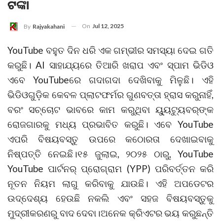
ଟଙ୍କା
On
Jul 12, 2025
By
Rajyakahani
YouTube ବହୁତ ଦିନ ଧରି ଏକ ଗମ୍ଭୀର ସମସ୍ୟା ଦେଇ ଗତି
କରୁଛି। AI ସାହାଯ୍ୟରେ ତିଆରି ଖରାପ ଏବଂ ସ୍ପାମ ଭିଡିଓ
ଏବେ YouTubeରେ ଗଦାଗଦା ଦେଖିବାକୁ ମିଳୁଛି। ଏହି
ଭିଡିଓଗୁଡ଼ିକ କେବଳ ପ୍ଲାଟଫର୍ମର ଗୁଣବତ୍ତା ହ୍ରାସ କରୁନାହିଁ,
ବରଂ ସଚ୍ଚୋଟ ଭାବରେ କାମ କରୁଥିବା ୟ୍ୟୁଟ୍ୟୁବର୍‌ଙ୍କ
ରୋଜଗାରକୁ ମଧ୍ୟ ପ୍ରଭାବିତ କରୁଛି। ଏବେ YouTube
ଏପରି ବିଷୟବସ୍ତୁ ଉପରେ କଠୋରତା ଦେଖାଇବାକୁ
ନିଷ୍ପତ୍ତି ନେଇଛି।୧୫ ଜୁଲାଇ, ୨୦୨୫ ଠାରୁ, YouTube
YouTube ପାର୍ଟନର୍ ପ୍ରୋଗ୍ରାମ (YPP) ପରିବର୍ତ୍ତନ କରି
ନୂତନ ନିୟମ ଲାଗୁ କରିବାକୁ ଯାଉଛି। ଏହି ଅପଡେଟର
ଉଦ୍ଦେଶ୍ୟ ହେଉଛି ନକଲି ଏବଂ ସହଜ ବିଷୟବସ୍ତୁକୁ
ମୁଦ୍ରୀକରଣରୁ ବାଦ ଦେବା।ଅନେକ କ୍ରିଏଟର ଭୟ କରୁଛନ୍ତି