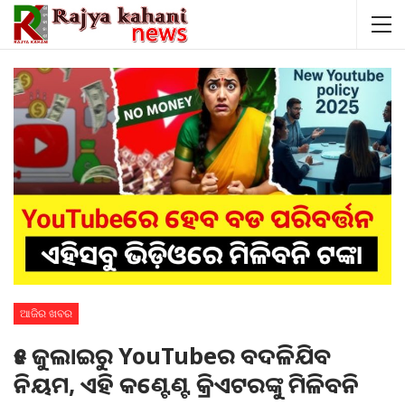
ଆଜିର ଖବର
୧୫ ଜୁଲାଇରୁ YouTubeର ବଦଳିଯିବ
ନିୟମ, ଏହି କଣ୍ଟେଣ୍ଟ କ୍ରିଏଟରଙ୍କୁ ମିଳିବନି