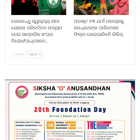
ଗୋପବନ୍ଧୁ ସ୍ୱାସ୍ଥ୍ୟ ବୀମା
ଅଗଷ୍ଟ ୧୩ ଯାଏଁ ମହାପ୍ରଭୁ
ଯୋଜନା ପରିବର୍ତ୍ତନ ଉଦ୍ୟମ
ଜଗନ୍ନାଥଙ୍କ ଆନିମେସନ
ନେଇ ସାମ୍ବାଦିକ ସଂଘର
ଫିଲ୍ମ ହୋଇପାରିବନି ରିଲିଜ୍
ବିରୋଧ!ଆନ୍ଦୋଳନ…
PREV
NEXT