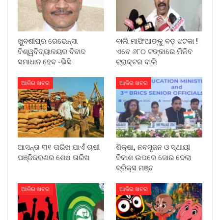
ଖୁବଶୀଘ୍ର ରେଭେନ୍ସା
ବାଲି ମାଫିଆଙ୍କୁ ବଡ଼ ଝଟକା !
ବିଶ୍ୱବିଦ୍ୟାଳୟର ବିବାଦ
ଏବେ ୬୮୦ ଟଙ୍କାରେ ମିଳିବ
ସମାଧାନ ହେବ -ଭିସି
ଟ୍ରାକ୍ଟର ବାଲି
ଆଜିର ଖବର
ଆଜିର ଖବର
ଆସନ୍ତା ୩୧ ତାରିଖ ଯାଏଁ ଚାଷୀ
ଶିକ୍ଷା, ନବସୃଜନ ଓ ସ୍ଥାୟୀ
ପଞ୍ଜିକରଣର ଶେଷ ତାରିଖ
ବିକାଶ ଉପରେ ଜୋର ଦେଲା
ବ୍ରିକ୍ସ ମଞ୍ଚ
ଆଜିର ଖବର
ଆଜିର ଖବର