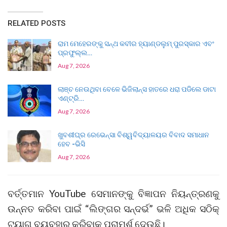
RELATED POSTS
ରାମ ମେହେରଙ୍କୁ ସନ୍ଥ କବୀର ହ୍ୟାଣ୍ଡଲୁମ୍ ପୁରସ୍କାର ଏବଂ
ପ୍ରଫୁଲ୍ଲ…
Aug 7, 2026
ଲାଞ୍ଚ ନେଉଥିବା ବେଳେ ଭିଜିଲାନ୍ସ ହାତରେ ଧରା ପଡିଲେ ଡାଟା
ଏଣ୍ଟ୍ରି…
Aug 7, 2026
ଖୁବଶୀଘ୍ର ରେଭେନ୍ସା ବିଶ୍ୱବିଦ୍ୟାଳୟର ବିବାଦ ସମାଧାନ
ହେବ -ଭିସି
Aug 7, 2026
ବର୍ତ୍ତମାନ YouTube ସେମାନଙ୍କୁ ବିଜ୍ଞାପନ ନିୟନ୍ତ୍ରଣକୁ
ଉନ୍ନତ କରିବା ପାଇଁ “ଲିଙ୍ଗର ସନ୍ଦର୍ଭ” ଭଳି ଅଧିକ ସଠିକ୍
ଟ୍ୟାଗ୍ ବ୍ୟବହାର କରିବାକୁ ପରାମର୍ଶ ଦେଉଛି।