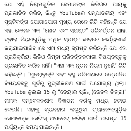
ଯେ ଏହି ନିୟମଗୁଡ଼ିକ ସେମାନଙ୍କ ଭିଡିଓର ଆୟକୁ
ପ୍ରଭାବିତ କରିବ, କିନ୍ତୁ YouTubeର ସମ୍ପାଦକୀୟ ଏବଂ
ସୃଷ୍ଟିକର୍ତ୍ତା ଯୋଗାଯୋଗ ମୁଖ୍ୟ ରେନେ ରିଚି କହିଛନ୍ତି ଯେ
ଏହା କେବଳ ଏକ “ଛୋଟ ଏବଂ ସ୍ପଷ୍ଟ” ପରିବର୍ତ୍ତନ ଯାହା
ଦ୍ଵାରା ନିୟମଗୁଡ଼ିକୁ ଅଧିକ ସ୍ପଷ୍ଟ ଭାବରେ କାର୍ଯ୍ୟକାରୀ
କରାଯାଇପାରିବ।ସେ ଏହା ମଧ୍ୟ ସ୍ପଷ୍ଟ କରିଛନ୍ତି ଯେ ଏହା
ପ୍ରତିକ୍ରିୟା ଭିଡିଓ କିମ୍ବା ପରିବର୍ତ୍ତନକାରୀ ବିଷୟବସ୍ତୁକୁ
ପ୍ରଭାବିତ କରିବ ନାହିଁ। “ଏହା ଏକ ନୂତନ ନିୟମ ନୁହେଁ,” ରିଚି
କହିଛନ୍ତି। “ପୁନରାବୃତ୍ତି ଏବଂ ବହୁ ପରିମାଣରେ ଉତ୍ପାଦିତ
ବିଷୟବସ୍ତୁ ପୂର୍ବରୁ ମୁଦ୍ରୀକରଣ ପାଇଁ ଅଯୋଗ୍ୟ ଥିଲା।
YouTube ଜୁଲାଇ 15 ରୁ “ବେୟାର ସ୍କିନ୍ (କେବଳ ଚିତ୍ର)”
ନାମକ ସମ୍ବେଦନଶୀଳ ବିଜ୍ଞାପନ ବର୍ଗକୁ ମଧ୍ୟ ହଟାଇ
ଦେଉଛି। ଏହାକୁ ବ୍ୟବହାର କରୁଥିବା ଚ୍ୟାନେଲଗୁଡ଼ିକ
ସେମାନଙ୍କ ସେଟିଂସ୍ ଅପଡେଟ୍ କରିବା ପାଇଁ ଅଗଷ୍ଟ 15
ପର୍ଯ୍ୟନ୍ତ ସମୟ ପାଇଛନ୍ତି।