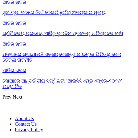
ଆଜିର ଖବର
ସୁନା-ରୂପା ଦରରେ ନିଆଁ:ରେକର୍ଡ ଛୁଇଁଲା ଅଳଙ୍କାର ମୂଲ୍ୟ
ଆଜିର ଖବର
ଘୂର୍ଣ୍ଣିବଳୟ ପ୍ରଭାବ, ଆଜିଠୁ ଦୁଇଦିନ ପ୍ରବଳରୁ ଅତିପ୍ରବଳ ବର୍ଷା
ଆଜିର ଖବର
ପଙ୍ଖାରେ ଶୁଖାଯାଉଛି ଏକ୍ସପ୍ରେସୱେ! ଭାଇରାଲ ଭିଡିଓକୁ ନେଇ
ତେଜିଲା ରାଜନୀତି
ଆଜିର ଖବର
ସୋଆରେ ଆନ୍ତର୍ଜାତୀୟ ସମ୍ମିଳନୀ ‘ଆଇସିସିଏମ୍‌ଇଏସ୍‌ଏଚ୍‌–୨୦୨୬’
ଉଦ୍‌ଘାଟିତ
Prev
Next
About Us
Contact Us
Privacy Policy