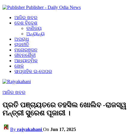
Publisher - Daily Odia News
ଆଜିର ଖବର
ଦେଶ ବିଦେଶ
ବାଣିଜ୍ୟ
ଅନ୍ୟାନ୍ୟ
ଅପରାଧ
ରାଜନୀତି
ମନୋରଞ୍ଜନ
ଜୀବନଶୈଳୀ
ଆଧ୍ୟାତ୍ମିକ
ଖେଳ
ସାପ୍ତାହିକ ଇ-ପେପର
ଆଜିର ଖବର
ପ୍ରତି ପଞ୍ଚାୟତରେ ତହସିଲ ଖୋଲିବ -ରାଜସ୍ୱ
ମନ୍ତ୍ରୀ ସୁରେଶ ପୂଜାରୀ ।
By
rajyakahani
On
Jun 17, 2025