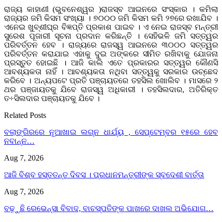
ରାଜ୍ୟ କାହାଣୀ (ଭୁବନେଶ୍ୱର )ରାଜସ୍ବ ଆଇନରେ ସଂସ୍କାର । କମିଲା
ରାଜ୍ୟର ଜମି କିସମ ସଂଖ୍ୟା । ୭୦୦୦ ଜମି କିସମ କମି ୨୭ରେ ରଖାଯିବ ।
ଏନେଇ ଖୁବ୍‌ଶୀଘ୍ର ବିଜ୍ଞପ୍ତି ପ୍ରକାଶ ପାଇବ । ଏ ନେଇ ରାଜସ୍ବ ମନ୍ତ୍ରୀ
ସୁରେଶ ପୂଜାରୀ ସୂଚନା ପ୍ରଦାନ କରିଛନ୍ତି । ସେହିଭଳି ଜମି ସତ୍ତ୍ୱର
ପରିବର୍ତ୍ତନ ହେବ । ରାଜ୍ୟରେ ରାଜସ୍ୱ ଆଇନରେ ୩୦୦୦ ସତ୍ତ୍ୱର
ପରିବର୍ତ୍ତନ କରାଯାଇ ଏହାକୁ ଦୁଇ ଅଙ୍କରେ ସୀମିତ ରଖିବାକୁ ଯୋଜନା
ପ୍ରସ୍ତୁତ ହୋଇଛି । ଆଜି କାଲି ଏତେ ପ୍ରକାରର ସତ୍ତ୍ୱର କୌଣସି
ଆବଶ୍ୟକତା ନାହିଁ । ଆବଶ୍ୟକତା ନଥିବା ସତ୍ତ୍ୱକୁ ସରକାର ଉଚ୍ଛେଦ
କରିବେ । ଅନ୍ୟପଟେ ପ୍ରତି ପଞ୍ଚାୟତରେ ତହସିଲ ଖୋଲିବ । ମାସରେ ୨
ଥର ପଞ୍ଜାୟତକୁ ଯିବେ ରାଜସ୍ୱ ଅଧିକାରୀ । ତହସିଲଦାର, ଅତିରିକ୍ତ
ତ÷ସିଲଦାର ପଞ୍ଚାୟତକୁ ଯିବେ ।
Related Posts
ବଲାଙ୍ଗିରରେ ନୂଆଖାଇ ଲଗ୍ନ ଧାର୍ଯ୍ୟ , ସେପ୍ଟେମ୍ବର ୧୫ରେ ହେବ
ନବାନ୍ନ…
Aug 7, 2026
ଆଜି ବିଶ୍ବ ହସ୍ତତନ୍ତ ଦିବସ । ପ୍ରଧାନମନ୍ତ୍ରୀଙ୍କ ସ୍ବଦେଶୀ ବାର୍ତ୍ତା
Aug 7, 2026
ବଢ଼ୁଛି ରେଭେନ୍ସା ବିବାଦ, ବାଚସ୍ପତିଙ୍କ ପାଖରେ ଦାଖଲ ଅଭିଯୋଗ…