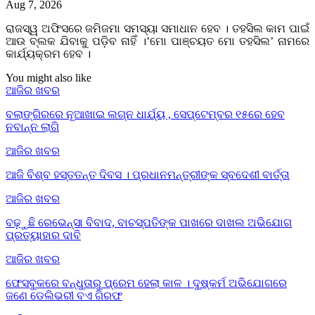
Aug 7, 2026
ରାଜସ୍ୱ ଅଫିସରେ ଜମିଜମା ସମସ୍ୟା ସମାଧାନ ହେବ । ତହସିଲ କାମ ପାଇଁ
ଆଉ ବ୍ଲକ ଯିବାକୁ ପଡ଼ିବ ନାହିଁ ।’ମୋ ପାଞ୍ଚୟତ ମୋ ତହସିଲ’ ନାମରେ
କାର୍ଯ୍ୟକ୍ରମ ହେବ ।
You might also like
ଆଜିର ଖବର
ବଲାଙ୍ଗିରରେ ନୂଆଖାଇ ଲଗ୍ନ ଧାର୍ଯ୍ୟ , ସେପ୍ଟେମ୍ବର ୧୫ରେ ହେବ
ନବାନ୍ନ ଲାଗି
ଆଜିର ଖବର
ଆଜି ବିଶ୍ବ ହସ୍ତତନ୍ତ ଦିବସ । ପ୍ରଧାନମନ୍ତ୍ରୀଙ୍କ ସ୍ବଦେଶୀ ବାର୍ତ୍ତା
ଆଜିର ଖବର
ବଢ଼ୁଛି ରେଭେନ୍ସା ବିବାଦ, ବାଚସ୍ପତିଙ୍କ ପାଖରେ ଦାଖଲ ଅଭିଯୋଗ
ପ୍ରତ୍ୟାହାର ଦାବି
ଆଜିର ଖବର
ଫେସବୁକରେ ବନ୍ଧୁତାରୁ ପ୍ରେମ ହେଲା କାଳ । ଦୁଷ୍କର୍ମ ଅଭିଯୋଗରେ
ଜଣେ ଡେଲିଭରୀ ବଏ ଗିରଫ