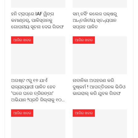
ହନି ଟ୍ରାପ୍‌ରେ IAF ୱିଙ୍ଗ
ସମ୍ ନର୍ସିଂ କଲେଜ ପକ୍ଷରୁ
କମାଣ୍ଡର୍, ପାକିସ୍ତାନକୁ
ଆନ୍ତର୍ଜାତୀୟ ସ୍ତନ୍ୟପାନ
ଗୋପନୀୟ ସୂଚନା ଦେଇ ଗିରଫ
ସପ୍ତାହ ପାଳିତ
ଆଜିର ଖବର
ଆଜିର ଖବର
ଅଗଷ୍ଟ ୯ରୁ ୧୭ ଯାଏଁ
ନାବାଳିକା ଅପହରଣ କରି
ରାଜ୍ୟବ୍ୟାପୀ ପାଳିତ ହେବ
ଦୁଷ୍କର୍ମ ! ଆପତ୍ତିଜନକ ଭିଡିଓ
‘ଘରେ ଘରେ ତ୍ରିରଙ୍ଗା’
ଭାଇରାଲ୍ କରି ଯୁବକ ଗିରଫ
ଅଭିଯାନ !ପ୍ରତି ଜିଲ୍ଲାକୁ ୧୦…
ଆଜିର ଖବର
ଆଜିର ଖବର