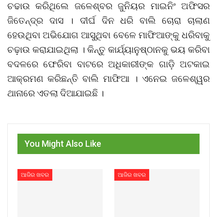
ଚଢାଉ କରିଥିଲେ ଜଳେଶ୍ବର ଜୁନିୟର ମାଇନିଂ ଅଫିସର
ଜିତେନ୍ଦ୍ର ଦାସ । ଦୀର୍ଘ ଦିନ ଧରି ବାଲି ଚୋରା ଚାଲାଣ
ହେଉଥିବା ଅଭିଯୋଗ ଆସୁଥିବା ବେଳେ ମାଫିଆଙ୍କୁ ଧରିବାକୁ
ଚଢ଼ାଉ କରାଯାଇଥିଲା । କିନ୍ତୁ କାର୍ଯ୍ୟାନୁଷ୍ଠାନକୁ ଭୟ କରିବା
ବଦଳରେ ଫେରିବା ବାଟରେ ଅଧିକାରୀଙ୍କ ଗାଡ଼ି ଅଟକାଇ
ଆକ୍ରମଣ କରିଛନ୍ତି ବାଲି ମାଫିଆ । ଏନେଇ ଜଳେଶ୍ୱର
ଥାନାରେ ଏତଲା ଦିଆଯାଇଛି ।
You Might Also Like
ଆଜିର ଖବର
ଆଜିର ଖବର