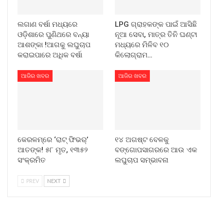
ଲଗାଣ ବର୍ଷା ମଧ୍ୟରେ
LPG ଗ୍ରାହକଙ୍କ ପାଇଁ ଆସିଛି
ଓଡ଼ିଶାରେ ପୁଣିଥରେ ବନ୍ୟା
ନୂଆ ସେବା, ମାତ୍ର ତିନି ଘଣ୍ଟା
ଆଶଙ୍କା !ଆଗକୁ ଲଘୁଚାପ
ମଧ୍ୟରେ ମିଳିବ ୧୦
କରାଇପାରେ ଅଧିକ ବର୍ଷା
କିଲୋଗ୍ରାମ…
ଆଜିର ଖବର
ଆଜିର ଖବର
କେରଳମ୍‌ରେ ‘ରାଟ୍ ଫିଭର୍’
୧୪ ଅଗଷ୍ଟ ବେଳକୁ
ଆତଙ୍କ! ୫୮ ମୃତ, ୧୩୫୨
ବଙ୍ଗୋପସାଗରରେ ଆଉ ଏକ
ସଂକ୍ରମିତ
ଲଘୁଚାପ ସମ୍ଭାବନା
PREV
NEXT