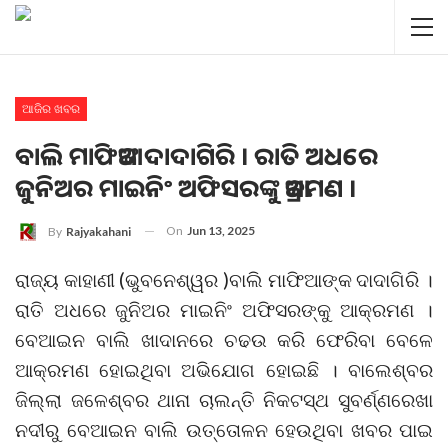
ଆଜିର ଖବର
ବାଲି ମାଫିଆଙ୍କ ଦାଦାଗିରି । ରାତି ଅଧରେ
ଜୁନିଅର ମାଇନିଂ ଅଫିସରଙ୍କୁ ଆକ୍ରମଣ ।
On
Jun 13, 2025
By
Rajyakahani
ରାଜ୍ୟ କାହାଣୀ (ଭୁବନେଶ୍ୱର )ବାଲି ମାଫିଆଙ୍କ ଦାଦାଗିରି ।
ରାତି ଅଧରେ ଜୁନିଅର ମାଇନିଂ ଅଫିସରଙ୍କୁ ଆକ୍ରମଣ ।
ବେଆଇନ ବାଲି ଖାଦାନରେ ଚଢଉ କରି ଫେରିବା ବେଳେ
ଆକ୍ରମଣ ହୋଇଥିବା ଅଭିଯୋଗ ହୋଇଛି । ବାଲେଶ୍ବର
ଜିଲ୍ଲା ଜଳେଶ୍ବର ଥାନା ଚାଲନ୍ତି ନିକଟସ୍ଥ ସୁବର୍ଣ୍ଣରେଖା
ନଦୀରୁ ବେଆଇନ ବାଲି ଉତ୍ତୋଳନ ହେଉଥିବା ଖବର ପାଇ