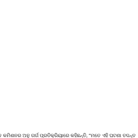
 କମିଶନର ଅନୁ ଗର୍ଗ ପ୍ରତିକ୍ରିୟାରେ କହିଛନ୍ତି, “ମତେ ଏହି ଘଟଣା ତଦନ୍ତ