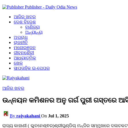
Publisher - Daily Odia News
ଆଜିର ଖବର
ଦେଶ ବିଦେଶ
ବାଣିଜ୍ୟ
ଅନ୍ୟାନ୍ୟ
ଅପରାଧ
ରାଜନୀତି
ମନୋରଞ୍ଜନ
ଜୀବନଶୈଳୀ
ଆଧ୍ୟାତ୍ମିକ
ଖେଳ
ସାପ୍ତାହିକ ଇ-ପେପର
ଆଜିର ଖବର
ଉନ୍ନୟନ କମିଶନର ଅନୁ ଗର୍ଗ ପୁରୀ ଗସ୍ତରେ ଆସି
By
rajyakahani
On
Jul 1, 2025
ରାଜ୍ୟ କାହାଣୀ ( ଭୁବନେଶ୍ଵର)ଶ୍ରୀଗୁଣ୍ଡିଚା ମନ୍ଦିର ସମ୍ମୁଖରେ ଦଳାଚକ