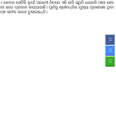
। କେବଳ ସେତିକି ନୁହେଁ ଆଗାମୀ ଦିନରେ ଏହି ଭଳି ସ୍ଥିତି ଯେଭଳି ଆଉ ହେବ
ା ଭାର ପ୍ରଦାନ କରାଯାଇଛି। ପୂର୍ବରୁ ଶ୍ରୀମନ୍ଦିର ମୁଖ୍ୟ ପ୍ରଶାସକ ଥିବା
ୟିତ୍ଵ ସଫଳ ଭାବେ ତୁଲାଇଛନ୍ତି।