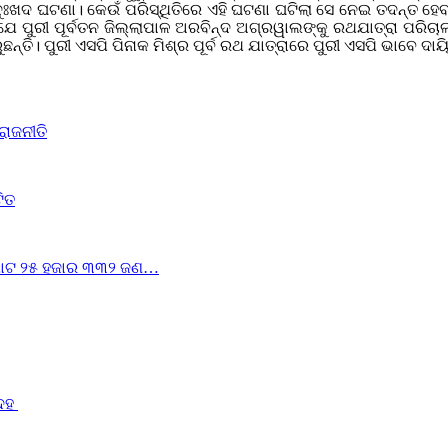
ଦୁଃଖଦ ଘଟଣା। କେଉଁ ପରିସ୍ଥିତିରେ ଏହି ଘଟଣା ଘଟିଲା ସେ ନେଇ ତଦନ୍ତ ହେବ
େ ପୁରୀ ପୂର୍ବତନ ଜିଲ୍ଲାପାଳ ଅରବିନ୍ଦ ଅଗ୍ରୱାଲଙ୍କୁ ରଥଯାତ୍ରା ପରିଚାଳନ
ନ୍ତି। ପୁରୀ ଏସପି ପିନାକ ମିଶ୍ର ପୂର୍ବ ରଥ ଯାତ୍ରାରେ ପୁରୀ ଏସପି ଭାବେ ଦା
ରାଜନୀତି
ଟିତ
ୁ ମୋଟ ୨୫ ହଜାର ୩୩୨ ଜଣ…
ଦେହ