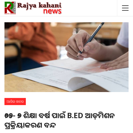
ଆଜିର ଖବର
୨୦୨୫- ୨୬ ଶିକ୍ଷା ବର୍ଷ ପାଇଁ B.ED ଆଡ଼ମିଶନ
ପ୍ରକ୍ରିୟାକରଣ ବନ୍ଦ