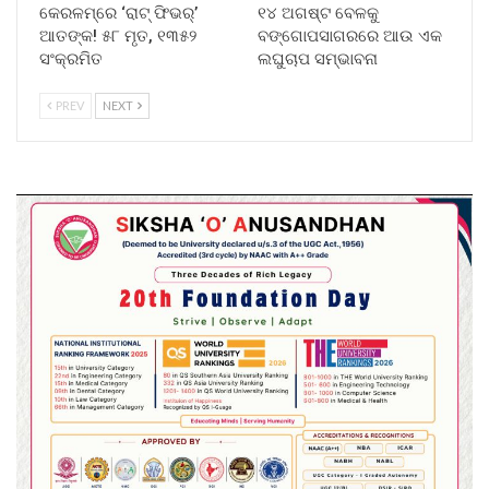
କେରଳମ୍‌ରେ ‘ରାଟ୍ ଫିଭର୍’
୧୪ ଅଗଷ୍ଟ ବେଳକୁ
ଆତଙ୍କ! ୫୮ ମୃତ, ୧୩୫୨
ବଙ୍ଗୋପସାଗରରେ ଆଉ ଏକ
ସଂକ୍ରମିତ
ଲଘୁଚାପ ସମ୍ଭାବନା
PREV
NEXT