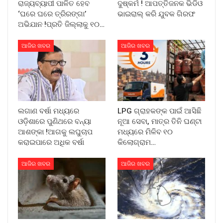
ରାଜ୍ୟବ୍ୟାପୀ ପାଳିତ ହେବ
ଦୁଷ୍କର୍ମ ! ଆପତ୍ତିଜନକ ଭିଡିଓ
‘ଘରେ ଘରେ ତ୍ରିରଙ୍ଗା’
ଭାଇରାଲ୍ କରି ଯୁବକ ଗିରଫ
ଅଭିଯାନ !ପ୍ରତି ଜିଲ୍ଲାକୁ ୧୦…
ଆଜିର ଖବର
ଆଜିର ଖବର
ଲଗାଣ ବର୍ଷା ମଧ୍ୟରେ
LPG ଗ୍ରାହକଙ୍କ ପାଇଁ ଆସିଛି
ଓଡ଼ିଶାରେ ପୁଣିଥରେ ବନ୍ୟା
ନୂଆ ସେବା, ମାତ୍ର ତିନି ଘଣ୍ଟା
ଆଶଙ୍କା !ଆଗକୁ ଲଘୁଚାପ
ମଧ୍ୟରେ ମିଳିବ ୧୦
କରାଇପାରେ ଅଧିକ ବର୍ଷା
କିଲୋଗ୍ରାମ…
ଆଜିର ଖବର
ଆଜିର ଖବର