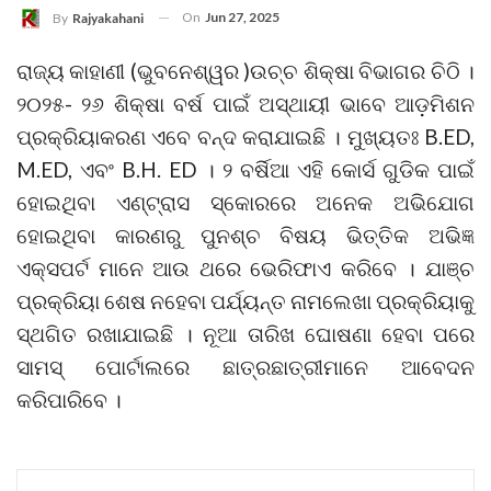
On
Jun 27, 2025
By
Rajyakahani
ରାଜ୍ୟ କାହାଣୀ (ଭୁବନେଶ୍ୱର )ଉଚ୍ଚ ଶିକ୍ଷା ବିଭାଗର ଚିଠି ।
୨୦୨୫- ୨୬ ଶିକ୍ଷା ବର୍ଷ ପାଇଁ ଅସ୍ଥାୟୀ ଭାବେ ଆଡ଼ମିଶନ
ପ୍ରକ୍ରିୟାକରଣ ଏବେ ବନ୍ଦ କରାଯାଇଛି । ମୁଖ୍ୟତଃ B.ED,
M.ED, ଏବଂ B.H. ED । ୨ ବର୍ଷିଆ ଏହି କୋର୍ସ ଗୁଡିକ ପାଇଁ
ହୋଇଥିବା ଏଣ୍ଟ୍ରାସ ସ୍କୋରରେ ଅନେକ ଅଭିଯୋଗ
ହୋଇଥିବା କାରଣରୁ ପୁନଶ୍ଚ ବିଷୟ ଭିତ୍ତିକ ଅଭିଜ୍ଞ
ଏକ୍ସପର୍ଟ ମାନେ ଆଉ ଥରେ ଭେରିଫାଏ କରିବେ । ଯାଞ୍ଚ
ପ୍ରକ୍ରିୟା ଶେଷ ନହେବା ପର୍ଯ୍ୟନ୍ତ ନାମଲେଖା ପ୍ରକ୍ରିୟାକୁ
ସ୍ଥଗିତ ରଖାଯାଇଛି । ନୂଆ ତାରିଖ ଘୋଷଣା ହେବା ପରେ
ସାମସ୍‍ ପୋର୍ଟାଲରେ ଛାତ୍ରଛାତ୍ରୀମାନେ ଆବେଦନ
କରିପାରିବେ ।