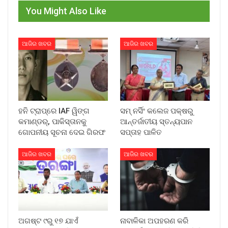
You Might Also Like
ଆଜିର ଖବର
ଆଜିର ଖବର
ହନି ଟ୍ରାପ୍‌ରେ IAF ୱିଙ୍ଗ
ସମ୍ ନର୍ସିଂ କଲେଜ ପକ୍ଷରୁ
କମାଣ୍ଡର୍, ପାକିସ୍ତାନକୁ
ଆନ୍ତର୍ଜାତୀୟ ସ୍ତନ୍ୟପାନ
ଗୋପନୀୟ ସୂଚନା ଦେଇ ଗିରଫ
ସପ୍ତାହ ପାଳିତ
ଆଜିର ଖବର
ଆଜିର ଖବର
ଅଗଷ୍ଟ ୯ରୁ ୧୭ ଯାଏଁ
ନାବାଳିକା ଅପହରଣ କରି