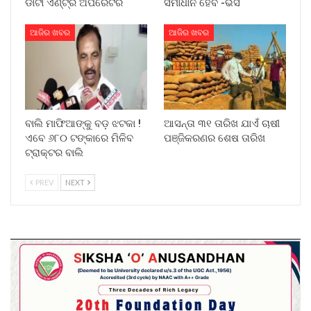
ଡାଟା ଏଣ୍ଟ୍ରି ଅପରେଟର
ସମାଧାନ ହେବ -ଭିସି
ଆଜିର ଖବର
ଆଜିର ଖବର
ବାଲି ମାଫିଆଙ୍କୁ ବଡ଼ ଝଟକା !
ଆସନ୍ତା ୩୧ ତାରିଖ ଯାଏଁ ଚାଷୀ
ଏବେ ୬୮୦ ଟଙ୍କାରେ ମିଳିବ
ପଞ୍ଜିକରଣର ଶେଷ ତାରିଖ
ଟ୍ରାକ୍ଟର ବାଲି
PREV
NEXT