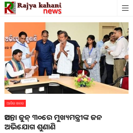
ଆଜିର ଖବର
ଆସନ୍ତା ଜୁନ୍‌ ୩୦ରେ ମୁଖ୍ୟମନ୍ତ୍ରୀଙ୍କ ଜନ
ଅଭିଯୋଗ ଶୁଣାଣି