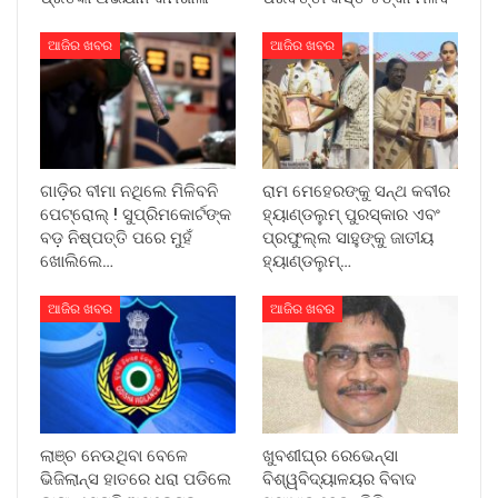
ଆଜିର ଖବର
ଆଜିର ଖବର
ଗାଡ଼ିର ବୀମା ନଥିଲେ ମିଳିବନି
ରାମ ମେହେରଙ୍କୁ ସନ୍ଥ କବୀର
ପେଟ୍ରୋଲ୍ ! ସୁପ୍ରିମକୋର୍ଟଙ୍କ
ହ୍ୟାଣ୍ଡଲୁମ୍ ପୁରସ୍କାର ଏବଂ
ବଡ଼ ନିଷ୍ପତ୍ତି ପରେ ମୁହଁ
ପ୍ରଫୁଲ୍ଲ ସାହୁଙ୍କୁ ଜାତୀୟ
ଖୋଲିଲେ…
ହ୍ୟାଣ୍ଡଲୁମ୍…
ଆଜିର ଖବର
ଆଜିର ଖବର
ଲାଞ୍ଚ ନେଉଥିବା ବେଳେ
ଖୁବଶୀଘ୍ର ରେଭେନ୍ସା
ଭିଜିଲାନ୍ସ ହାତରେ ଧରା ପଡିଲେ
ବିଶ୍ୱବିଦ୍ୟାଳୟର ବିବାଦ