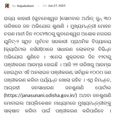
On
Jun 27, 2025
By
Rajyakahani
ରାଜ୍ୟ କାହାଣୀ (ଭୁବନେଶ୍ୱର )ସୋମବାର ଅର୍ଥାତ୍ ଜୁନ୍‌ ୩୦
ତାରିଖରେ ଜନ ଅଭିଯୋଗ ଶୁଣାଣି । ମୁଖ୍ୟମନ୍ତ୍ରୀ ମୋହନ
ଚରଣ ମାଝୀ ଦିନ ୧୦ଟା୩୦ରୁ ଭୁବନେଶ୍ୱର ଅଶୋକ ନଗରର
ୟୁନିଟ୍-୨ ସ୍ଥିତ ପୂର୍ବତନ ସରକାରୀ ପ୍ରାଥମିକ ବିଦ୍ୟାଳୟ
(କ୍ୟାପିଟାଲ ନର୍ସରୀ)ଠାରେ ସାଧାରଣ ଲୋକଙ୍କ ବିଭିନ୍ନ
ଅଭିଯୋଗ ଶୁଣିବେ । ଏନେଇ ଶୁକ୍ରବାର ଦିନ ୧୨ଟାରୁ
ପଞ୍ଜୀକରଣ ଆରମ୍ଭ ହୋଇଛି । ଆଜି ୨୭ ତାରିଖରୁ ଆରମ୍ଭ
ହୋଇଥିବା ଏହି ଅନଲାଇନ ପଞ୍ଜୀକରଣ, ସର୍ବାଧିକ ୧୦୦୦ ଜଣ
ପଞ୍ଜୀକରଣ କରିବା ପର୍ଯ୍ୟନ୍ତ ଖୋଲା ରହିବ । ଏଥି ନିମନ୍ତେ,
ଆଗ୍ରହୀ ଜନସାଧାରଣ ଜନଶୁଣାଣି ପୋର୍ଟାଲ
(https://janasunani.odisha.gov.in/) ଅଥବା ଜନଶୁଣାଣି
ମୋବାଇଲ ଆପ୍ଲିକେଶନ ମାଧ୍ୟମରେ ମୁଖ୍ୟମନ୍ତ୍ରୀଙ୍କୁ
ସାକ୍ଷାତ କରିବା ପାଇଁ ପଞ୍ଜୀକରଣ କରିପାରିବେ ।