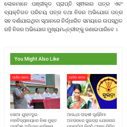
ଲୋକମାନେ ପଞ୍ଜୀକୃତ ପ୍ରାପ୍ତି ସ୍ଵୀକାର ପତ୍ର ଏବଂ
ବ୍ୟକ୍ତିଗତ ପରିଚୟ ପତ୍ର ତଥା ନିଜର ଅଭିଯୋଗ ପତ୍ର
ସହ ଦର୍ଶାଯାଇଥିବା ସ୍ଥାନରେ ନିର୍ଦ୍ଧାରିତ ସମୟରେ ଉପସ୍ଥିତ
ରହି ନିଜର ଅଭିଯୋଗ ମୁଖ୍ୟମନ୍ତ୍ରୀଙ୍କୁ ଜଣାଇପାରିବେ ।
You Might Also Like
ଆଜିର ଖବର
ଆଜିର ଖବର
ସୋଆ ଯୁକ୍ତଦୁଇ
ଆସନ୍ତା ରାକ୍ଷୀ ପୂର୍ଣ୍ଣିମା
ମହାବିଦ୍ୟାଳୟରେ ନିଶା ମୁକ୍ତ
ଅବସରରେ ସୁଭଦ୍ରା ଯୋଜନାର
ପ୍ରତିଜ୍ଞା ଅଭିଯାନ କର୍ମଶାଳା
ପରବର୍ତ୍ତୀ କିସ୍ତି ଟଙ୍କା ମିଳିବ