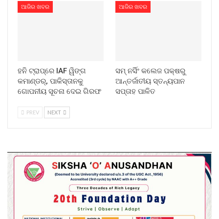
ଆଜିର ଖବର
ଆଜିର ଖବର
ହନି ଟ୍ରାପ୍‌ରେ IAF ୱିଙ୍ଗ
ସମ୍ ନର୍ସିଂ କଲେଜ ପକ୍ଷରୁ
କମାଣ୍ଡର୍, ପାକିସ୍ତାନକୁ
ଆନ୍ତର୍ଜାତୀୟ ସ୍ତନ୍ୟପାନ
ଗୋପନୀୟ ସୂଚନା ଦେଇ ଗିରଫ
ସପ୍ତାହ ପାଳିତ
PREV
NEXT