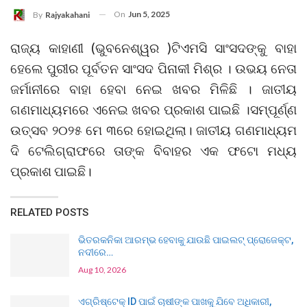
On
Jun 5, 2025
By
Rajyakahani
ରାଜ୍ୟ କାହାଣୀ (ଭୁବନେଶ୍ୱର )ଟିଏମସି ସାଂସଦଙ୍କୁ ବାହା
ହେଲେ ପୁରୀର ପୂର୍ବତନ ସାଂସଦ ପିନାକୀ ମିଶ୍ର । ଉଭୟ ନେତା
ଜର୍ମାନୀରେ ବାହା ହେବା ନେଇ ଖବର ମିଳିଛି । ଜାତୀୟ
ଗଣମାଧ୍ୟମରେ ଏନେଇ ଖବର ପ୍ରକାଶ ପାଇଛି ।ସମ୍ପୂର୍ଣ୍ଣ
ଉତ୍ସବ ୨୦୨୫ ମେ ୩ରେ ହୋଇଥିଲା। ଜାତୀୟ ଗଣମାଧ୍ୟମ
ଦି ଟେଲିଗ୍ରାଫରେ ତାଙ୍କ ବିବାହର ଏକ ଫଟୋ ମଧ୍ୟ
ପ୍ରକାଶ ପାଇଛି।
RELATED POSTS
ଭିତରକନିକା ଆରମ୍ଭ ହେବାକୁ ଯାଉଛି ପାଇଲଟ୍ ପ୍ରୋଜେକ୍ଟ,
ନଦୀରେ…
Aug 10, 2026
ଏଗ୍ରିଷ୍ଟେକ୍ ID ପାଇଁ ଚାଷୀଙ୍କ ପାଖକୁ ଯିବେ ଅଧିକାରୀ,