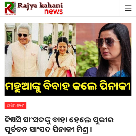
ଆଜିର ଖବର
ଟିଏମସି ସାଂସଦଙ୍କୁ ବାହା ହେଲେ ପୁରୀର
ପୂର୍ବତନ ସାଂସଦ ପିନାକୀ ମିଶ୍ର ।