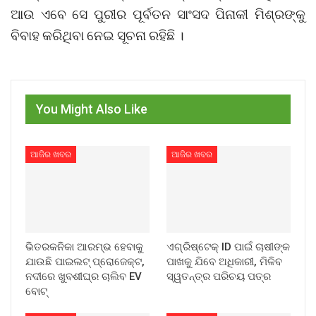
ଆଉ ଏବେ ସେ ପୁରୀର ପୂର୍ବତନ ସାଂସଦ ପିନାକୀ ମିଶ୍ରଙ୍କୁ
ବିବାହ କରିଥିବା ନେଇ ସୂଚନା ରହିଛି ।
You Might Also Like
ଆଜିର ଖବର
ଆଜିର ଖବର
ଭିତରକନିକା ଆରମ୍ଭ ହେବାକୁ
ଏଗ୍ରିଷ୍ଟେକ୍ ID ପାଇଁ ଚାଷୀଙ୍କ
ଯାଉଛି ପାଇଲଟ୍ ପ୍ରୋଜେକ୍ଟ,
ପାଖକୁ ଯିବେ ଅଧିକାରୀ, ମିଳିବ
ନଦୀରେ ଖୁବଶୀଘ୍ର ଚାଲିବ EV
ସ୍ୱତନ୍ତ୍ର ପରିଚୟ ପତ୍ର
ବୋଟ୍