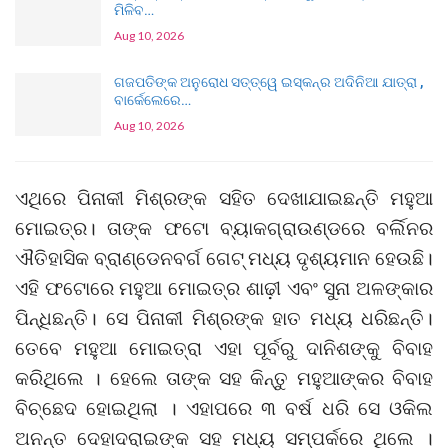
ମିଳିବ…
Aug 10, 2026
ଗଜପତିଙ୍କ ଅନୁରୋଧ ସତ୍ତ୍ୱେ ଇସ୍କନ୍‌ର ଅଦିନିଆ ଯାତ୍ରା ,
ବାର୍କେଲେରେ…
Aug 10, 2026
ଏଥିରେ ପିନାକୀ ମିଶ୍ରଙ୍କ ସହିତ ଦେଖାଯାଇଛନ୍ତି ମହୁଆ
ମୋଇତ୍ର। ତାଙ୍କ ଫଟୋ ବ୍ୟାକଗ୍ରାଉଣ୍ଡରେ ବର୍ଲିନର
ଐତିହାସିକ ବ୍ରାଣ୍ଡେନବର୍ଗ ଗେଟ୍ ମଧ୍ୟ ଦୃଶ୍ୟମାନ ହେଉଛି।
ଏହି ଫଟୋରେ ମହୁଆ ମୋଇତ୍ର ଶାଢ଼ୀ ଏବଂ ସୁନା ଅଳଙ୍କାର
ପିନ୍ଧିଛନ୍ତି। ସେ ପିନାକୀ ମିଶ୍ରଙ୍କ ହାତ ମଧ୍ୟ ଧରିଛନ୍ତି।
ତେବେ ମହୁଆ ମୋଇତ୍ରା ଏହା ପୂର୍ବରୁ ଦାନିଶଙ୍କୁ ବିବାହ
କରିଥିଲେ । ହେଲେ ତାଙ୍କ ସହ କିନ୍ତୁ ମହୁଆଙ୍କର ବିବାହ
ବିଚ୍ଛେଦ ହୋଇଥିଲା । ଏହାପରେ ୩ ବର୍ଷ ଧରି ସେ ଓକିଲ
ଅନନ୍ତ ଦେହାଦରାଇଙ୍କ ସହ ମଧ୍ୟ ସମ୍ପର୍କରେ ଥିଲେ ।