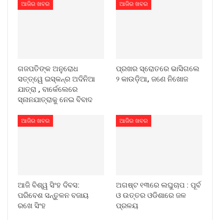
ଆଜିର ଖବର
ଆଜିର ଖବର
ଗଜପତିଙ୍କ ଅନୁରୋଧ
ପ୍ରଖର ସ୍ରୋତରେ ଭାସିଗଲେ
ସତ୍ତ୍ୱେ ଇସ୍କନ୍‌ର ଅଦିନିଆ
୨ କାଉଡ଼ିଆ, ଜଣେ ନିଖୋଜ
ଯାତ୍ରା , ବାର୍କେଲେରେ
ସ୍ନାନଯାତ୍ରାକୁ ନେଇ ବିବାଦ
ଆଜିର ଖବର
ଆଜିର ଖବର
ଆଜି ବିଶ୍ୱ ସିଂହ ଦିବସ:
ଅଗଷ୍ଟ ୧୩ରେ ଲଘୁଚାପ : ପୂର୍ବ
ପରିବେଶ ସନ୍ତୁଳନ ବଜାୟ
ଓ ଉତ୍ତର ଓଡିଶାରେ ଜଳ
ରଖେ ସିଂହ
ପ୍ରଳୟ