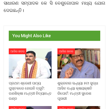
ସାଧାରଣ ସମ୍ପାଦକ କେ ସି ବେଣୁଗୋପାଳ ମଧ୍ୟ ଯୋଗ
ଦେଇଛନ୍ତି।
You Might Also Like
ଆଜିର ଖବର
ଆଜିର ଖବର
ପ୍ରଥମ ଶ୍ରେଣୀ ପାଠ୍ୟ
ଶୁକ୍ରବାର ସନ୍ଧ୍ୟା ୫ଟା ସୁଦ୍ଧା
ପୁସ୍ତକରେ ହୋଇନି ତ୍ରୁଟି:
ଆସିବ ବନ୍ୟା କ୍ଷୟକ୍ଷତି
ଗଣଶିକ୍ଷା ମନ୍ତ୍ରୀ ନିତ୍ୟାନନ୍ଦ
ରିପୋର୍ଟ: ମନ୍ତ୍ରୀ ସୁରେଶ
ଗଣ୍ଡ
ପୂଜାରୀ