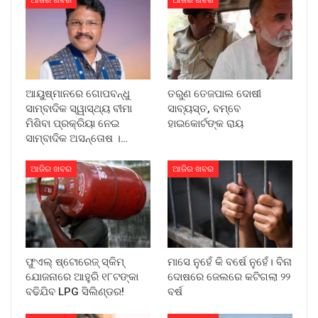
ଆଜିର ଖବର
ଆଜିର ଖବର
ଆୟୁଷ୍ମାନରେ ଗୋପବନ୍ଧୁ
ତରୁଣ ତେଜପାଲ ଦୋଷୀ
ସାମ୍ବାଦିକ ସ୍ୱାସ୍ଥ୍ୟ ବୀମା
ସାବ୍ୟସ୍ତ, ବମ୍ବେ
ମିଶିବା ପ୍ରକ୍ରିୟା ନେଇ
ହାଇକୋର୍ଟଙ୍କ ରାୟ
ସାମ୍ବାଦିକ ଅସନ୍ତୋଷ ।…
ଆଜିର ଖବର
ଆଜିର ଖବର
ଫୁଏଲ୍ ଷ୍ଟୋରେଜ୍ ସ୍କିମ୍
ମାସେ ନୁହେଁ କି ବର୍ଷେ ନୁହେଁ। ବିନା
ଯୋଜନାରେ ଆହୁରି ୧୮ଟଙ୍କା
ଦୋଷରେ ଜେଲରେ କଟିଗଲା ୨୨
ବଢିଯିବ LPG ସିଲିଣ୍ଡର!
ବର୍ଷ