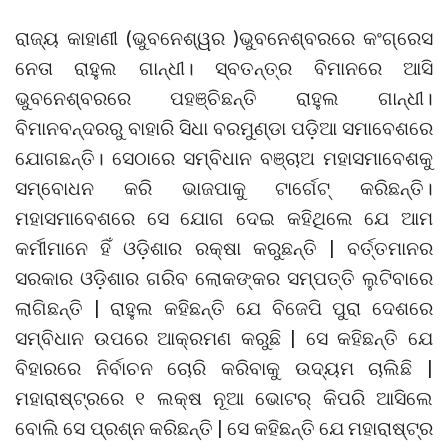
ରାଜ୍ୟ କାହାଣୀ (ଭୁବନେଶ୍ୱର )ଭୁବନେଶ୍ବରରେ କଂଗ୍ରେସ
ନେତା ରାହୁଲ ଗାନ୍ଧୀ। ସ୍ବତନ୍ତ୍ର ବିମାନରେ ଆସି
ଭୁବନେଶ୍ବରରେ ପହଞ୍ଚିଛନ୍ତି ରାହୁଲ ଗାନ୍ଧୀ।
ବିମାନବନ୍ଦରରୁ ବାହାରି ସିଧା ବରମୁଣ୍ଡା ପଡ଼ିଆ ସମାବେଶରେ
ଯୋଗଛନ୍ତି। ସେଠାରେ ସମ୍ବିଧାନ ବଞ୍ଚାଅ ମହାସମାବେଶକୁ
ସମ୍ବୋଧନ କରି ଭାଜପାକୁ ଟାର୍ଗେଟ୍‌ କରିଛନ୍ତି।
ମହାସମାବେଶରେ ସେ ଯୋଗ ଦେଇ କହିଥିଲେ ଯେ ଆମ
କର୍ମୀମାନେ ହିଁ ଓଡ଼ିଶାର ରକ୍ଷା କରୁଛନ୍ତି | ବର୍ତ୍ତମାନର
ସରକାର ଓଡ଼ିଶାର ଗରିବ ଲୋକଙ୍କର ସମ୍ପତ୍ତି ଲୁଟିବାରେ
ଲାଗିଛନ୍ତି | ରାହୁଲ କହିଛନ୍ତି ଯେ ବିଜେପି ପୁରା ଦେଶରେ
ସମ୍ବିଧାନ ଉପରେ ଆକ୍ରମଣ କରୁଛି | ସେ କହିଛନ୍ତି ଯେ
ବିହାରରେ ନିର୍ବାଚନ ଚୋରି କରିବାକୁ ଉଦ୍ୟମ ଚାଲିଛି |
ମହାରାଷ୍ଟ୍ରରେ ୧ ଲକ୍ଷ ନୂଆ ଭୋଟର୍ କିପରି ଆସିଲେ
ବୋଲି ସେ ପ୍ରଶ୍ନ କରିଛନ୍ତି | ସେ କହିଛନ୍ତି ଯେ ମହାରାଷ୍ଟ୍ର