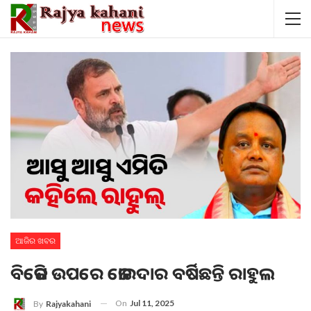
ଆଜିର ଖବର
ବିଜେପି ଉପରେ ଜୋରଦାର ବର୍ଷିଛନ୍ତି ରାହୁଲ
On
Jul 11, 2025
By
Rajyakahani