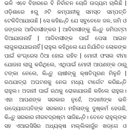
ଭଳି ଏବେ ବିହାରରେ ବି ନିର୍ବାଚନ ଚୋରି ଉଦ୍ୟମ ଚାଲିଛି |
ଓଡ଼ିଶାରେ ୫ରୁ ୬ଟି କମ୍ପାନୀକୁ ସମସ୍ତ ସମ୍ପତ୍ତି
ଟେକିଦିଆଯାଉଛି | ସେ କହିଛନ୍ତି ଯେ ସବୁବେଳେ ଜଳ, ଜମି ଓ
ଜଙ୍ଗଲ ଆଦିବାସୀଙ୍କର | ଆଦିବାସୀଙ୍କୁ କିନ୍ତୁ ଜମିପଟ୍ଟା
ଦିଆଯାଉନାହିଁ | ଆଦିବାସୀଙ୍କ ପାଇଁ ପେସା ଆଇନ
ଲାଗୁକରାଯାଇନାହିଁ | ରାହୁଲ କହିଥିଲେ ଯେ ନିର୍ଯାତିତ ଲୋକଙ୍କ
ପାଇଁ କଂଗ୍ରେସ ଠିଆ ହୋଇ ରହିବ | ମୋଦୀ ଫସଲ ବୀମା
ଯୋଜନା ଲାଗୁ କରିଥିଲେ, ଏଥିପାଇଁ ମୋଦୀ ଆପଣଙ୍କ ଠାରୁ
ଟଙ୍କା ନେଲେ, କିନ୍ତୁ ଚାଷୀଙ୍କୁ କ୍ଷତିପୂରଣ ମିଳୁନି |
ରଥଯାତ୍ରା ଅଘଟଣକୁ ନେଇ ମଧ୍ୟ ଟାର୍ଗେଟ କରିଛନ୍ତି
ରାହୁଲ। ଅଦାନୀ ପାଇଁ ରଥକୁ ରୋକାଯାଉଛି କହିଲେ ରାହୁଲ।
ଏହା ଆପଣଙ୍କ ସରକାର ନୁହେଁ, ଅଦାନୀଙ୍କ ଭଳି
ଉଦ୍ୟୋଗପତିଙ୍କ ସରକାର। ମହିଳାଙ୍କୁ ଦୁଷ୍କର୍ମ ହେଉଛି,
କିନ୍ତୁ ସରକାର ନୀରବଦ୍ରଷ୍ଟା ସାଜିଛନ୍ତି। ତେବେ ରାହୁଲ୍‌ଙ୍କ
ସହ ଏଆଇସିସିର ଅଧ୍ୟକ୍ଷ ମଲ୍ଲିକାର୍ଜୁନ ଖଡ୍‌ଗେ ଓ