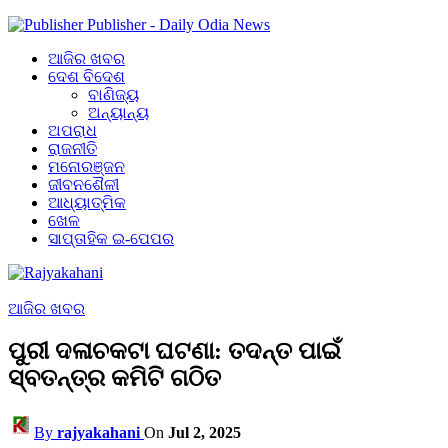
Publisher - Daily Odia News
ଆଜିର ଖବର
ଦେଶ ବିଦେଶ
ବାଣିଜ୍ୟ
ଅନ୍ୟାନ୍ୟ
ଅପରାଧ
ରାଜନୀତି
ମନୋରଞ୍ଜନ
ଜୀବନଶୈଳୀ
ଆଧ୍ୟାତ୍ମିକ
ଖେଳ
ସାପ୍ତାହିକ ଇ-ପେପର
ଆଜିର ଖବର
ପୁରୀ ଦଳାଚକଟା ଘଟଣା: ତଦନ୍ତ ପାଇଁ
ସ୍ବତନ୍ତ୍ର କମିଟି ଗଠିତ
By
rajyakahani
On
Jul 2, 2025