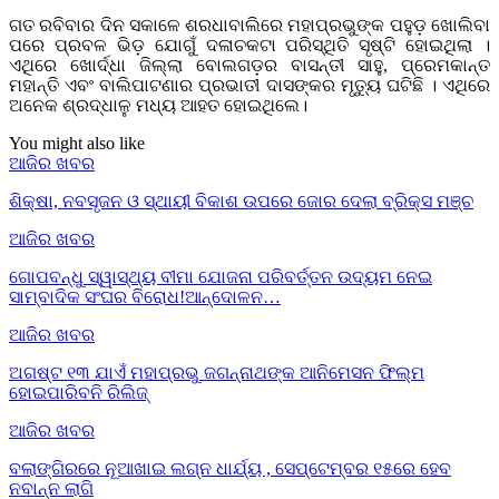
ଗତ ରବିବାର ଦିନ ସକାଳେ ଶରଧାବାଲିରେ ମହାପ୍ରଭୁଙ୍କ ପହୁଡ଼ ଖୋଲିବା
‌ପରେ ପ୍ରବଳ ଭିଡ଼ ଯୋଗୁଁ ଦଳାଚକଟା ପରିସ୍ଥିତି ସୃଷ୍ଟି ହୋଇଥିଲା ।
ଏଥିରେ ଖୋର୍ଦ୍ଧା ଜିଲ୍ଲା ବୋଲଗଡ଼ର ବାସନ୍ତୀ ସାହୁ, ପ୍ରେମକାନ୍ତ
ମହାନ୍ତି ଏବଂ ବାଲିପାଟଣାର ପ୍ରଭାତୀ ଦାସଙ୍କର ମୃତ୍ୟୁ ଘଟିଛି । ଏଥିରେ
ଅନେକ ଶ୍ରଦ୍ଧାଳୁ ମଧ୍ୟ ଆହତ ହୋଇଥିଲେ।
You might also like
ଆଜିର ଖବର
ଶିକ୍ଷା, ନବସୃଜନ ଓ ସ୍ଥାୟୀ ବିକାଶ ଉପରେ ଜୋର ଦେଲା ବ୍ରିକ୍ସ ମଞ୍ଚ
ଆଜିର ଖବର
ଗୋପବନ୍ଧୁ ସ୍ୱାସ୍ଥ୍ୟ ବୀମା ଯୋଜନା ପରିବର୍ତ୍ତନ ଉଦ୍ୟମ ନେଇ
ସାମ୍ବାଦିକ ସଂଘର ବିରୋଧ!ଆନ୍ଦୋଳନ…
ଆଜିର ଖବର
ଅଗଷ୍ଟ ୧୩ ଯାଏଁ ମହାପ୍ରଭୁ ଜଗନ୍ନାଥଙ୍କ ଆନିମେସନ ଫିଲ୍ମ
ହୋଇପାରିବନି ରିଲିଜ୍
ଆଜିର ଖବର
ବଲାଙ୍ଗିରରେ ନୂଆଖାଇ ଲଗ୍ନ ଧାର୍ଯ୍ୟ , ସେପ୍ଟେମ୍ବର ୧୫ରେ ହେବ
ନବାନ୍ନ ଲାଗି