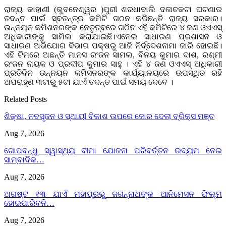
ରାଜ୍ୟ କାହାଣୀ (ଭୁବନେଶ୍ୱର )ପୁରୀ ଶରଧାବାଲି ଦଳାଚକଟା ଘଟଣାର
ତଦନ୍ତ ପାଇଁ ସ୍ବତନ୍ତ୍ର କମିଟି ଗଠନ କରିଛନ୍ତି ରାଜ୍ୟ ସରକାର।
ଉନ୍ନୟନ କମିଶନରଙ୍କ ନେତୃତ୍ବରେ ଗଠିତ ଏହି କମିଟିରେ ୪ ଜଣ ଓଏଏସ୍‌
ଅଧିକାରୀଙ୍କୁ ସାମିଲ କରାଯାଇଛି।ଏନେଇ ସାଧାରଣ ପ୍ରଶାସନ ଓ
ସାଧାରଣ ଅଭିଯୋଗ ବିଭାଗ ପକ୍ଷରୁ ଆଜି ନିର୍ଦ୍ଦେଶନାମା ଜାରି ହୋଇଛି।
ଏହି ଟିମରେ ଅଛନ୍ତି ମାନସ ରଂଜନ ସାମଲ, ବିନୟ କୁମାର ଦାଶ, ରଶ୍ମୀ
ରଂଜନ ନାୟକ ଓ ପ୍ରଦୀପ କୁମାର ସାହୁ । ଏହି ୪ ଜଣ ଓଏଏସ୍‌ ଅଧିକାରୀ
ପ୍ରତିଦିନ ଉନ୍ନୟନ କମିସନରଙ୍କ କାର୍ଯ୍ୟାଳୟରେ ଉପସ୍ଥିତ ରହି
ଅପରାହ୍‌ଣ ୩ଟାରୁ ୫ଟା ଯାଏଁ ତଦନ୍ତ ପାଇଁ ସମୟ ଦେବେ ।
Related Posts
ଶିକ୍ଷା, ନବସୃଜନ ଓ ସ୍ଥାୟୀ ବିକାଶ ଉପରେ ଜୋର ଦେଲା ବ୍ରିକ୍ସ ମଞ୍ଚ
Aug 7, 2026
ଗୋପବନ୍ଧୁ ସ୍ୱାସ୍ଥ୍ୟ ବୀମା ଯୋଜନା ପରିବର୍ତ୍ତନ ଉଦ୍ୟମ ନେଇ
ସାମ୍ବାଦିକ…
Aug 7, 2026
ଅଗଷ୍ଟ ୧୩ ଯାଏଁ ମହାପ୍ରଭୁ ଜଗନ୍ନାଥଙ୍କ ଆନିମେସନ ଫିଲ୍ମ
ହୋଇପାରିବନି…
Aug 7, 2026