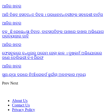
ଆଜିର ଖବର
ଆଜି ବିଶ୍ବ ହସ୍ତତନ୍ତ ଦିବସ । ପ୍ରଧାନମନ୍ତ୍ରୀଙ୍କ ସ୍ବଦେଶୀ ବାର୍ତ୍ତା
ଆଜିର ଖବର
ବଢ଼ୁଛି ରେଭେନ୍ସା ବିବାଦ, ବାଚସ୍ପତିଙ୍କ ପାଖରେ ଦାଖଲ ଅଭିଯୋଗ
ପ୍ରତ୍ୟାହାର ଦାବି
ଆଜିର ଖବର
ଫେସବୁକରେ ବନ୍ଧୁତାରୁ ପ୍ରେମ ହେଲା କାଳ । ଦୁଷ୍କର୍ମ ଅଭିଯୋଗରେ
ଜଣେ ଡେଲିଭରୀ ବଏ ଗିରଫ
ଆଜିର ଖବର
ସୁନା-ରୂପା ଦରରେ ନିଆଁ:ରେକର୍ଡ ଛୁଇଁଲା ଅଳଙ୍କାର ମୂଲ୍ୟ
Prev
Next
About Us
Contact Us
Privacy Policy