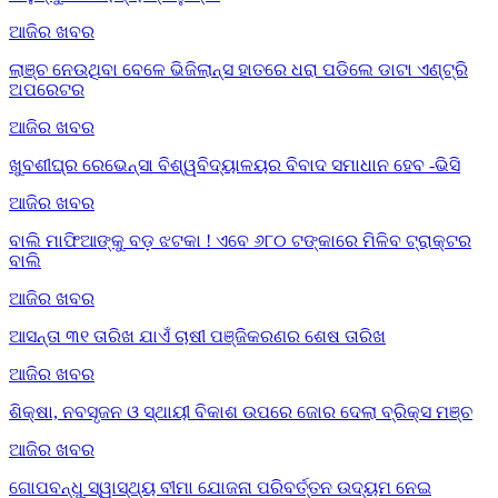
ଆଜିର ଖବର
ଲାଞ୍ଚ ନେଉଥିବା ବେଳେ ଭିଜିଲାନ୍ସ ହାତରେ ଧରା ପଡିଲେ ଡାଟା ଏଣ୍ଟ୍ରି
ଅପରେଟର
ଆଜିର ଖବର
ଖୁବଶୀଘ୍ର ରେଭେନ୍ସା ବିଶ୍ୱବିଦ୍ୟାଳୟର ବିବାଦ ସମାଧାନ ହେବ -ଭିସି
ଆଜିର ଖବର
ବାଲି ମାଫିଆଙ୍କୁ ବଡ଼ ଝଟକା ! ଏବେ ୬୮୦ ଟଙ୍କାରେ ମିଳିବ ଟ୍ରାକ୍ଟର
ବାଲି
ଆଜିର ଖବର
ଆସନ୍ତା ୩୧ ତାରିଖ ଯାଏଁ ଚାଷୀ ପଞ୍ଜିକରଣର ଶେଷ ତାରିଖ
ଆଜିର ଖବର
ଶିକ୍ଷା, ନବସୃଜନ ଓ ସ୍ଥାୟୀ ବିକାଶ ଉପରେ ଜୋର ଦେଲା ବ୍ରିକ୍ସ ମଞ୍ଚ
ଆଜିର ଖବର
ଗୋପବନ୍ଧୁ ସ୍ୱାସ୍ଥ୍ୟ ବୀମା ଯୋଜନା ପରିବର୍ତ୍ତନ ଉଦ୍ୟମ ନେଇ