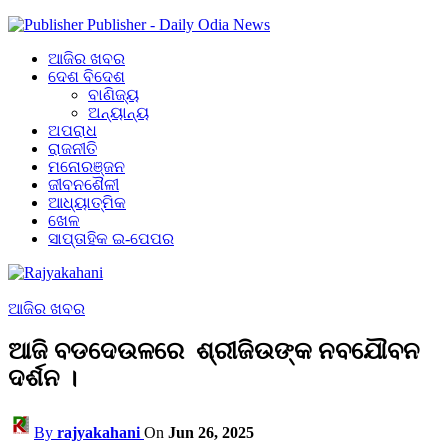
Publisher - Daily Odia News
ଆଜିର ଖବର
ଦେଶ ବିଦେଶ
ବାଣିଜ୍ୟ
ଅନ୍ୟାନ୍ୟ
ଅପରାଧ
ରାଜନୀତି
ମନୋରଞ୍ଜନ
ଜୀବନଶୈଳୀ
ଆଧ୍ୟାତ୍ମିକ
ଖେଳ
ସାପ୍ତାହିକ ଇ-ପେପର
ଆଜିର ଖବର
ଆଜି ବଡଦେଉଳରେ ଶ୍ରୀଜିଉଙ୍କ ନବଯୌବନ
ଦର୍ଶନ ।
By
rajyakahani
On
Jun 26, 2025