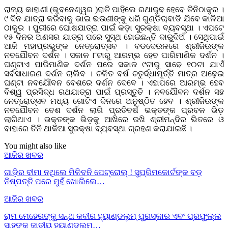
ରାଜ୍ୟ କାହାଣୀ (ଭୁବନେଶ୍ୱର )ରାତି ପାହିଲେ ରଥାରୁଢ ହେବେ ତିନିଠାକୁର ।
୯ ଦିନ ଯାତ୍ରା କରିବାକୁ ଭାଇ ଭଉଣୀଙ୍କୁ ଧରି ଗୁଣ୍ଡିଚାବାଡି ଯିବେ କାଳିଆ
ଠାକୁର । ପୁରୀରେ ଘୋଷଯାତ୍ରା ପାଇଁ କଡ଼ା ସୁରକ୍ଷା ବ୍ୟବସ୍ଥା । ଏପଟେ
୧୫ ଦିନର ଅଣସର ଯାତ୍ରା ପରେ ସୁସ୍ଥ ହୋଇଛନ୍ତି ଦାରୁଦିଅଁ । ସେଥିପାଇଁ
ଆଜି ମହାପ୍ରଭୁଙ୍କ ନେତ୍ରୋତ୍ସବ । ବଡଦେଉଳରେ ଶ୍ରୀଜିଉଙ୍କ
ନବଯୌବନ ଦର୍ଶନ । ସକାଳ ୮ଟାରୁ ଆରମ୍ଭ ହେବ ପାରିମାଣିକ ଦର୍ଶନ ।
ଘଣ୍ଟାଏ ପାରିମାଣିକ ଦର୍ଶନ ପରେ ସକାଳ ୯ଟାରୁ ସାଢେ ୧୦ଟା ଯାଏଁ
ସର୍ବସାଧାରଣ ଦର୍ଶନ ଚାଲିବ । ଚଳିତ ବର୍ଷ ଚତୁର୍ଦ୍ଧାମୂର୍ତ୍ତି ମାତ୍ର ଅଢ଼େଇ
ଘଣ୍ଟା ନବଯୌବନ ବେଶରେ ଦର୍ଶନ ଦେବେ । ଏହାପରେ ଆରମ୍ଭ ହେବ
ବିଶ୍ୱ ପ୍ରସିଦ୍ଧ ରଥଯାତ୍ରା ପାଇଁ ପ୍ରସ୍ତୁତି । ନବଯୌବନ ଦର୍ଶନ ସହ
ନେତ୍ରୋତ୍ସବ ମଧ୍ୟ ଗୋଟିଏ ଦିନରେ ଅନୁଷ୍ଠିତ ହେବ । ଶ୍ରୀଜିଉଙ୍କ
ନବଯୌବନ ବେଶ ଦର୍ଶନ ଲାଗି ପ୍ରତିବର୍ଷ ଭକ୍ତଙ୍କ ପ୍ରବଳ ଭିଡ଼
ଲାଗିଥାଏ । ଭକ୍ତଙ୍କ ଭିଡ଼କୁ ଆଖିରେ ରଖି ଶ୍ରୀମନ୍ଦିର ଭିତରେ ଓ
ବାହାରେ ତିନି ଥାକିଆ ସୁରକ୍ଷା ବ୍ୟବସ୍ଥା ଗ୍ରହଣ କରାଯାଇଛି ।
You might also like
ଆଜିର ଖବର
ଗାଡ଼ିର ବୀମା ନଥିଲେ ମିଳିବନି ପେଟ୍ରୋଲ୍ ! ସୁପ୍ରିମକୋର୍ଟଙ୍କ ବଡ଼
ନିଷ୍ପତ୍ତି ପରେ ମୁହଁ ଖୋଲିଲେ…
ଆଜିର ଖବର
ରାମ ମେହେରଙ୍କୁ ସନ୍ଥ କବୀର ହ୍ୟାଣ୍ଡଲୁମ୍ ପୁରସ୍କାର ଏବଂ ପ୍ରଫୁଲ୍ଲ
ସାହୁଙ୍କୁ ଜାତୀୟ ହ୍ୟାଣ୍ଡଲୁମ୍…