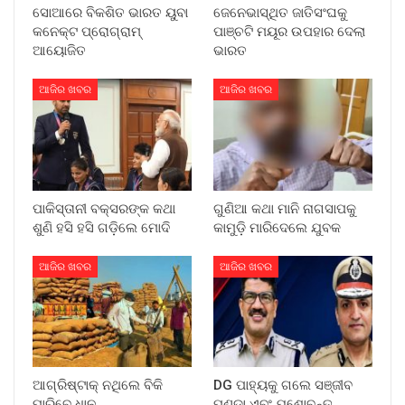
ସୋଆରେ ବିକଶିତ ଭାରତ ୟୁବା
ଜେନେଭାସ୍ଥିତ ଜାତିସଂଘକୁ
କନେକ୍ଟ ପ୍ରୋଗ୍ରାମ୍
ପାଞ୍ଚଟି ମୟୂର ଉପହାର ଦେଲା
ଆୟୋଜିତ
ଭାରତ
ଆଜିର ଖବର
ଆଜିର ଖବର
ପାକିସ୍ତାନୀ ବକ୍ସରଙ୍କ କଥା
ଗୁଣିଆ କଥା ମାନି ନାଗସାପକୁ
ଶୁଣି ହସି ହସି ଗଡ଼ିଲେ ମୋଦି
କାମୁଡ଼ି ମାରିଦେଲେ ଯୁବକ
ଆଜିର ଖବର
ଆଜିର ଖବର
ଆଗ୍ରିଷ୍ଟାକ୍ ନଥିଲେ ବିକି
DG ପାହ୍ୟକୁ ଗଲେ ସଞ୍ଜୀବ
ପାରିବେ ଧାନ
ପଣ୍ଡା ଏବଂ ଯଶୋବନ୍ତ