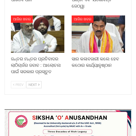
ଜେଠୱା
ଆଜିର ଖବର
ଆଜିର ଖବର
ଜନ୍ତର ମନ୍ତର ପ୍ରତିବାଦର
ସାର କଳାବଜାରୀ କଲେ ହେବ
ଲାଠିଚାର୍ଜର ଜବାବ : ଆଲୋଚନା
କଠୋର କାର୍ଯ୍ୟାନୁଷ୍ଠାନ
ପାଇଁ ସରକାର ପ୍ରସ୍ତୁତ
PREV
NEXT