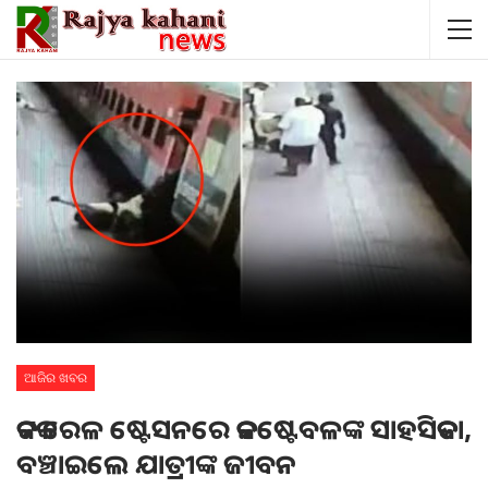
ଆଜିର ଖବର
କଟକ ରେଳ ଷ୍ଟେସନରେ କନଷ୍ଟେବଳଙ୍କ ସାହସିକତା,
ବଞ୍ଚାଇଲେ ଯାତ୍ରୀଙ୍କ ଜୀବନ