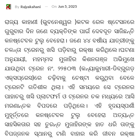
On
Jun 5, 2025
By
Rajyakahani
ରାଜ୍ୟ କାହାଣୀ (ଭୁବନେଶ୍ୱର )କଟକ ରେଳ ଷ୍ଟେସନରେ
ଗୁରୁବାର ଦିନ ଜଣେ ବ୍ୟକ୍ତିଙ୍କ ପାଇଁ ଦେବଦୂତ ସାଜିଛନ୍ତି
କନଷ୍ଟେବଳ ଟୁଲୁ ବେହେରା। ଜଣେ ୪୪ ବର୍ଷୀୟ ଯାତ୍ରୀଙ୍କୁ
ଚଳନ୍ତା ଟ୍ରେନରୁ ଖସି ପଡ଼ିବାରୁ ରକ୍ଷା କରିଥିଲେ।ଘଟଣା
ଅନୁଯାୟୀ, ମହମ୍ମଦ ମୁଜାହିର କିଶନଗଞ୍ଜ ଅଭିମୁଖେ
ଯାଉଥିବା ଟ୍ରେନ ନଂ. ୨୨୫୦୩ (କନ୍ୟାକୁମାରୀ-ଡିବ୍ରୁଗଡ଼
ଏକ୍ସପ୍ରେସ)ରେ ଚଢ଼ିବାକୁ ଚେଷ୍ଟା କରୁଥିବା ବେଳେ
ଟ୍ରେନଟି ଗତିଶୀଳ ଥିଲା। ଏହି ସମୟରେ ସେ ଟ୍ରେନର
ପାହାଚରୁ ଖସି ପ୍ଲାଟଫର୍ମ ଓ ଟ୍ରେନର ଚକ ମଧ୍ୟରେ ଆସି
ମରଣାନ୍ତକ ବିପଦରେ ପଡ଼ିଥିଲେ। ଏହି ହୃଦୟସ୍ପର୍ଶୀ
ମୁହୂର୍ତ୍ତରେ କନଷ୍ଟେବଳ ଟୁଲୁ ବେହେରା ଅତ୍ୟନ୍ତ
ସାହସିକତାର ସହ ତୁରନ୍ତ ମୁଜାହିରଙ୍କ ହାତ ଧରି ତାଙ୍କୁ
ବିପଜ୍ଜନକ ସ୍ଥାନରୁ ଟାଣି ବାହାର କରି ଜୀବନ ରକ୍ଷା