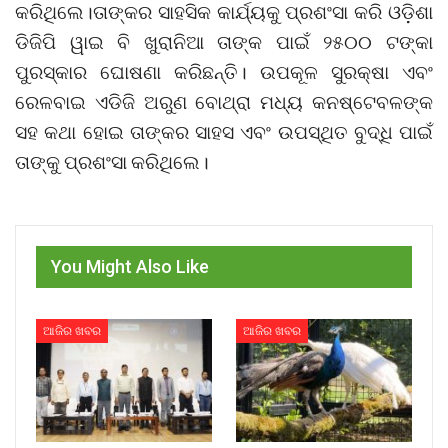
କରିଥିଲେ।ତାଙ୍କର ସାହସିକ କାର୍ଯ୍ୟକୁ ପ୍ରଶଂସା କରି ଓଡ଼ିଶା
ଡିଜିପି ୱାଇ ବି ଖୁରାନିଆ ତାଙ୍କ ପାଇଁ ୨୫୦୦ ଟଙ୍କା
ପୁରସ୍କାର ଘୋଷଣା କରିଛନ୍ତି। ଉପକୂଳ ସୁରକ୍ଷା ଏବଂ
ରେଳବାଇ ଏଡିଜି ଅରୁଣ ବୋଥ୍ରା ମଧ୍ୟ କନଷ୍ଟେବଳଙ୍କ
ସହ କଥା ହୋଇ ତାଙ୍କର ସାହସ ଏବଂ ଉପସ୍ଥିତ ବୁଦ୍ଧି ପାଇଁ
ତାଙ୍କୁ ପ୍ରଶଂସା କରିଥିଲେ।
You Might Also Like
ଆଜିର ଖବର
ଆଜିର ଖବର