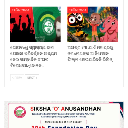
ଆଜିର ଖବର
ଆଜିର ଖବର
ଗୋପବନ୍ଧୁ ସ୍ୱାସ୍ଥ୍ୟ ବୀମା
ଅଗଷ୍ଟ ୧୩ ଯାଏଁ ମହାପ୍ରଭୁ
ଯୋଜନା ପରିବର୍ତ୍ତନ ଉଦ୍ୟମ
ଜଗନ୍ନାଥଙ୍କ ଆନିମେସନ
ନେଇ ସାମ୍ବାଦିକ ସଂଘର
ଫିଲ୍ମ ହୋଇପାରିବନି ରିଲିଜ୍
ବିରୋଧ!ଆନ୍ଦୋଳନ…
PREV
NEXT