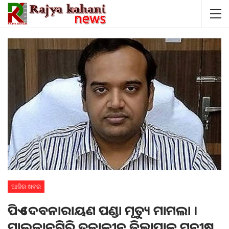
ଆଜିର ଖବର
ପିଏ ଦେବନାରାୟଣ ପଣ୍ଡା ମୃତ୍ୟୁ ମାମଲା ।
ମାଲକାନଗିରି ତତ୍କାଳୀନ ଜିଲ୍ଲାପାଳ ମନୀଷ