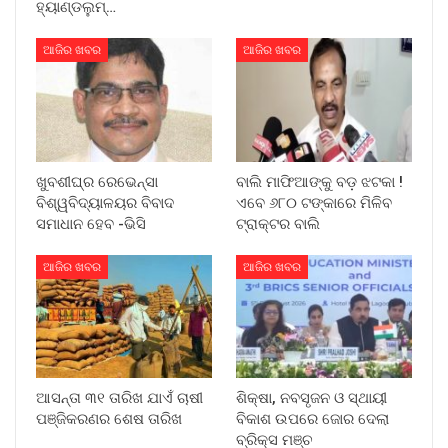
ହ୍ୟାଣ୍ଡଲୁମ୍…
ଆଜିର ଖବର
ଆଜିର ଖବର
ଖୁବଶୀଘ୍ର ରେଭେନ୍ସା
ବାଲି ମାଫିଆଙ୍କୁ ବଡ଼ ଝଟକା !
ବିଶ୍ୱବିଦ୍ୟାଳୟର ବିବାଦ
ଏବେ ୬୮୦ ଟଙ୍କାରେ ମିଳିବ
ସମାଧାନ ହେବ -ଭିସି
ଟ୍ରାକ୍ଟର ବାଲି
ଆଜିର ଖବର
ଆଜିର ଖବର
ଆସନ୍ତା ୩୧ ତାରିଖ ଯାଏଁ ଚାଷୀ
ଶିକ୍ଷା, ନବସୃଜନ ଓ ସ୍ଥାୟୀ
ପଞ୍ଜିକରଣର ଶେଷ ତାରିଖ
ବିକାଶ ଉପରେ ଜୋର ଦେଲା
ବ୍ରିକ୍ସ ମଞ୍ଚ