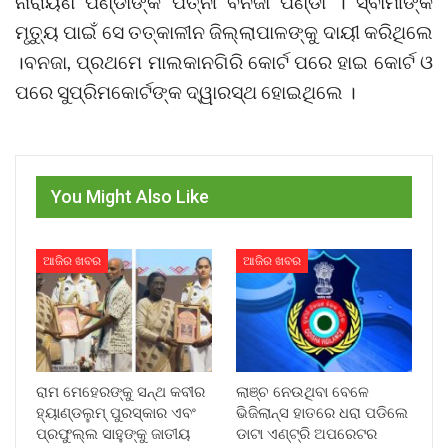
ନାରାୟଣ ପଣ୍ଡାଙ୍କ ପତ୍ନୀ ବନଜା ପଣ୍ଡା । ସ୍ବାମୀଙ୍କ
ମୃତ୍ୟୁ ପାଇଁ ସେ ତତ୍କାଳୀନ ଜିଲ୍ଲାପାଳଙ୍କୁ ଦାୟୀ କରିଥିଲେ
।ବନଜା, ପ୍ରଥମେ ମାଲକାନଗିରି କୋର୍ଟ ପରେ ହାଇ କୋର୍ଟ ଓ
ପରେ ସୁପ୍ରିମକୋର୍ଟଙ୍କ ଦ୍ୱାରସ୍ଥ ହୋଇଥିଲେ ।
You Might Also Like
ଆଜିର ଖବର
ଆଜିର ଖବର
ରାମ ମେହେରଙ୍କୁ ସନ୍ଥ କବୀର
ଲାଞ୍ଚ ନେଉଥିବା ବେଳେ
ହ୍ୟାଣ୍ଡଲୁମ୍ ପୁରସ୍କାର ଏବଂ
ଭିଜିଲାନ୍ସ ହାତରେ ଧରା ପଡିଲେ
ପ୍ରଫୁଲ୍ଲ ସାହୁଙ୍କୁ ଜାତୀୟ
ଡାଟା ଏଣ୍ଟ୍ରି ଅପରେଟର