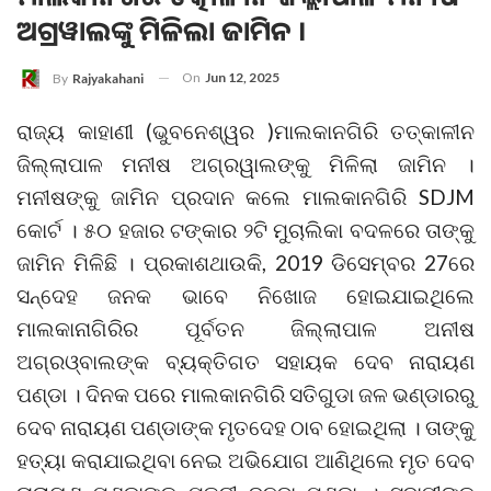
ଅଗ୍ରୱାଲଙ୍କୁ ମିଳିଲା ଜାମିନ ।
On
Jun 12, 2025
By
Rajyakahani
ରାଜ୍ୟ କାହାଣୀ (ଭୁବନେଶ୍ୱର )ମାଲକାନଗିରି ତତ୍କାଳୀନ
ଜିଲ୍ଲାପାଳ ମନୀଷ ଅଗ୍ରୱାଲଙ୍କୁ ମିଳିଲା ଜାମିନ ।
ମନୀଷଙ୍କୁ ଜାମିନ ପ୍ରଦାନ କଲେ ମାଲକାନଗିରି SDJM
କୋର୍ଟ । ୫୦ ହଜାର ଟଙ୍କାର ୨ଟି ମୁଚାଲିକା ବଦଳରେ ତାଙ୍କୁ
ଜାମିନ ମିଳିଛି । ପ୍ରକାଶଥାଉକି, 2019 ଡିସେମ୍ବର 27ରେ
ସନ୍ଦେହ ଜନକ ଭାବେ ନିଖୋଜ ହୋଇଯାଇଥିଲେ
ମାଲକାନାଗିରିର ପୂର୍ବତନ ଜିଲ୍ଲାପାଳ ଅନୀଷ
ଅଗ୍ରଓ୍ବାଲଙ୍କ ବ୍ୟକ୍ତିଗତ ସହାୟକ ଦେବ ନାରାୟଣ
ପଣ୍ଡା । ଦିନକ ପରେ ମାଲକାନଗିରି ସତିଗୁଡା ଜଳ ଭଣ୍ଡାରରୁ
ଦେବ ନାରାୟଣ ପଣ୍ଡାଙ୍କ ମୃତଦେହ ଠାବ ହୋଇଥିଲା । ତାଙ୍କୁ
ହତ୍ୟା କରାଯାଇଥିବା ନେଇ ଅଭିଯୋଗ ଆଣିଥିଲେ ମୃତ ଦେବ