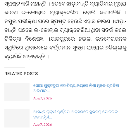
ସ୍ପଷ୍ଟ କରି ନାହାନ୍ତି । ତେବେ ଝାଡ଼ାବାନ୍ତି ବ୍ୟାପିବାର ମୁଖ୍ୟ
କାରଣ ଇ-କୋଲାଇ ବ୍ୟାକ୍ଟେରିଆ ବୋଲି ଜଣାପଡିଛି ।
ନମୁନା ପରୀକ୍ଷା ପରେ ସ୍ପଷ୍ଟ ହେଉଛି ଏହାର କାରଣ ।ଝାଡ଼ା-
ବାନ୍ତି ପଛରେ ଇ-କୋଲାଇ ବ୍ୟାକ୍ଟେରିଆ ଥିବା ସତର୍କ କଲେ
ଚିକିତ୍ସା ବିଶେଷଜ୍ଞ ।ଯାଜପୁରରେ ହଇଜା ଉଦବେଗଜନକ
ସ୍ଥିତିରେ ଥିବାବେଳେ ବର୍ତ୍ତମାନ ସୁଦ୍ଧା ରାଜ୍ୟର ୭ଜିଲ୍ଲାକୁ
ବ୍ୟାପିଛି ଝାଡ଼ାବାନ୍ତି ।
RELATED POSTS
ସୋଆ ଯୁକ୍ତଦୁଇ ମହାବିଦ୍ୟାଳୟରେ ନିଶା ମୁକ୍ତ ପ୍ରତିଜ୍ଞା
ଅଭିଯାନ…
Aug 7, 2026
ଆସନ୍ତା ରାକ୍ଷୀ ପୂର୍ଣ୍ଣିମା ଅବସରରେ ସୁଭଦ୍ରା ଯୋଜନାର
ପରବର୍ତ୍ତୀ…
Aug 7, 2026