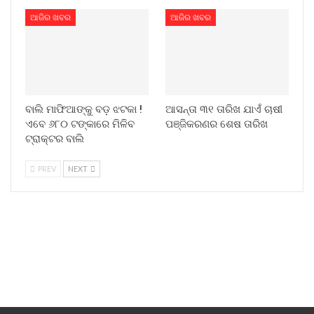
ଆଜିର ଖବର
ଆଜିର ଖବର
ବାଲି ମାଫିଆଙ୍କୁ ବଡ଼ ଝଟକା !
ଆସନ୍ତା ୩୧ ତାରିଖ ଯାଏଁ ଚାଷୀ
ଏବେ ୬୮୦ ଟଙ୍କାରେ ମିଳିବ
ପଞ୍ଜିକରଣର ଶେଷ ତାରିଖ
ଟ୍ରାକ୍ଟର ବାଲି
PREV
NEXT