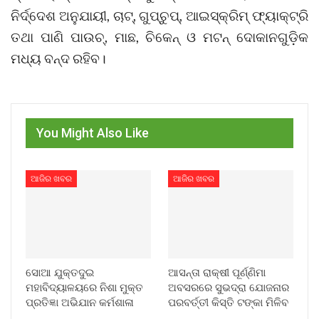
ନିର୍ଦ୍ଦେଶ ଅନୁଯାୟୀ, ଚାଟ୍, ଗୁପ୍‌ଚୁପ୍, ଆଇସ୍‌କ୍ରିମ୍ ଫ୍ୟାକ୍ଟ୍ରି
ତଥା ପାଣି ପାଉଚ୍, ମାଛ, ଚିକେନ୍ ଓ ମଟନ୍ ଦୋକାନଗୁଡ଼ିକ
ମଧ୍ୟ ବନ୍ଦ ରହିବ।
You Might Also Like
ଆଜିର ଖବର
ଆଜିର ଖବର
ସୋଆ ଯୁକ୍ତଦୁଇ
ଆସନ୍ତା ରାକ୍ଷୀ ପୂର୍ଣ୍ଣିମା
ମହାବିଦ୍ୟାଳୟରେ ନିଶା ମୁକ୍ତ
ଅବସରରେ ସୁଭଦ୍ରା ଯୋଜନାର
ପ୍ରତିଜ୍ଞା ଅଭିଯାନ କର୍ମଶାଳା
ପରବର୍ତ୍ତୀ କିସ୍ତି ଟଙ୍କା ମିଳିବ