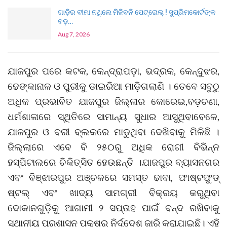
ଗାଡ଼ିର ବୀମା ନଥିଲେ ମିଳିବନି ପେଟ୍ରୋଲ୍ ! ସୁପ୍ରିମକୋର୍ଟଙ୍କ
ବଡ଼…
Aug 7, 2026
ଯାଜପୁର ପରେ କଟକ, କେନ୍ଦ୍ରାପଡ଼ା, ଭଦ୍ରକ, କେନ୍ଦୁଝର,
ଢେଙ୍କାନାଳ ଓ ପୁରୀକୁ ଡାଇରିଆ ମାଡ଼ିଗଲାଣି । ତେବେ ସବୁଠୁ
ଅଧିକ ପ୍ରଭାବିତ ଯାଜପୁର ଜିଲ୍ଳାର କୋରେଇ,ବଡ଼ଚଣା,
ଧର୍ମଶାଳାରେ ସ୍ଥିତିରେ ସାମାନ୍ୟ ସୁଧାର ଆସୁଥିବାବେଳେ,
ଯାଜପୁର ଓ ବରୀ ବ୍ଲକରେ ମାଡୁଥିବା ଦେଖିବାକୁ ମିଳିଛି ।
ଜିଲ୍ଲାରେ ଏବେ ବି ୨୫୦ରୁ ଅଧିକ ରୋଗୀ ବିଭିନ୍ନ
ହସ୍ପିଟାଲରେ ଚିକିତ୍ସିତ ହେଉଛନ୍ତି ।ଯାଜପୁର ବ୍ୟାସନଗର
ଏବଂ ବିଞ୍ଝାରପୁର ଅଞ୍ଚଳରେ ସମସ୍ତ ଢାବା, ଫାଷ୍ଟଫୁଡ୍
ଷ୍ଟଲ୍ ଏବଂ ଖାଦ୍ୟ ସାମଗ୍ରୀ ବିକ୍ରୟ କରୁଥିବା
ଦୋକାନଗୁଡ଼ିକୁ ଆଗାମୀ ୨ ସପ୍ତାହ ପାଇଁ ବନ୍ଦ ରଖିବାକୁ
ସ୍ଥାନୀୟ ପ୍ରଶାସନ ପକ୍ଷରୁ ନିର୍ଦ୍ଦେଶ ଜାରି କରାଯାଇଛି। ଏହି