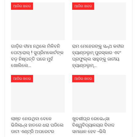
ଆଜିର ଖବର
ଆଜିର ଖବର
ଗାଡ଼ିର ବୀମା ନଥିଲେ ମିଳିବନି
ରାମ ମେହେରଙ୍କୁ ସନ୍ଥ କବୀର
ପେଟ୍ରୋଲ୍ ! ସୁପ୍ରିମକୋର୍ଟଙ୍କ
ହ୍ୟାଣ୍ଡଲୁମ୍ ପୁରସ୍କାର ଏବଂ
ବଡ଼ ନିଷ୍ପତ୍ତି ପରେ ମୁହଁ
ପ୍ରଫୁଲ୍ଲ ସାହୁଙ୍କୁ ଜାତୀୟ
ଖୋଲିଲେ…
ହ୍ୟାଣ୍ଡଲୁମ୍…
ଆଜିର ଖବର
ଆଜିର ଖବର
ଲାଞ୍ଚ ନେଉଥିବା ବେଳେ
ଖୁବଶୀଘ୍ର ରେଭେନ୍ସା
ଭିଜିଲାନ୍ସ ହାତରେ ଧରା ପଡିଲେ
ବିଶ୍ୱବିଦ୍ୟାଳୟର ବିବାଦ
ଡାଟା ଏଣ୍ଟ୍ରି ଅପରେଟର
ସମାଧାନ ହେବ -ଭିସି