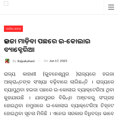
ଆଜିର ଖବର
ହଇଜା ମାଡ଼ିବା ପଛରେ ଇ-କୋଲାଇ
ବ୍ୟାକ୍ଟେରିଆ
On
Jun 17, 2025
By
Rajyakahani
ରାଜ୍ୟ କାହାଣୀ (ଭୁବନେଶ୍ୱର )ରାଜ୍ୟରେ ହଇଜା
ଆକ୍ରାନ୍ତଙ୍କ ସଂଖ୍ୟା ବଢ଼ିବାରେ ଲାଗିଛନ୍ତି । ରାଜ୍ୟରେ
ବ୍ୟାପୁଥିବା ହଇଜା ପଛରେ ଇ-କୋଲାଇ ବ୍ୟାକ୍ଟେରିଆ ଥିବା
କୁହାଯାଉଛି । ଯାଜପୁରର ବିଭିନ୍ନ ଅଞ୍ଚଳରୁ ସଂଗ୍ରହ
ହୋଇଥିବା ନମୁନାରେ ଇ-କୋଲାଇ ବ୍ୟାକ୍ଟେରିଆ ଚିହ୍ନଟ
ହୋଇଥିବା ସୂଚନା ମିଳିଛି । ଏନେଇ ସରକାର ବିଧିବଦ୍ଧ ଭାବେ