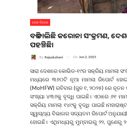
ଦେଶ ବିଦେଶ
ବଢି ଚାଲିଛି କରୋନା ସଂକ୍ରମଣ, ଦେଶ
ପହଞ୍ଚିଛି।
On
Jun 2, 2025
By
Rajyakahani
ସାରା ଦେଶରେ କୋଭିଡ-୧୯ର ସକ୍ରିୟ ମାମଲା ସଂଖ
ମଧ୍ୟରେ ୩୬୦ଟି ନୂଆ ମାମଲା ରିପୋର୍ଟ ହୋଇଛ
(MoHFW) ରବିବାର (ଜୁନ ୧, ୨୦୨୫) ରେ ନୂତନ 
ସଂଖ୍ୟା ୪୩୬କୁ ବୃଦ୍ଧି ପାଇଛି। ଏଠାରେ ୬୧ ମ
ସକ୍ରିୟ ମାମଲା ୧୪୯କୁ ବୃଦ୍ଧି ପାଇଛି।ମହାରାଷ୍
ସ୍ୱାସ୍ଥ୍ୟ ବିଭାଗର ସଦ୍ୟତମ ରିପୋର୍ଟ ଅନୁଯାୟୀ
ହୋଇଛି। ଏଥିମଧ୍ୟରୁ ମୁମ୍ବାଇରୁ ୨୨, ପୁଣେରୁ ୨