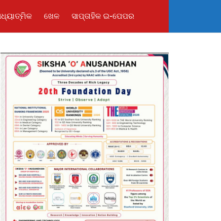
ଧ୍ୟାତ୍ମିକ
ଖେଳ
ସାପ୍ତାହିକ ଇ-ପେପର