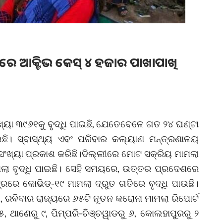
ରେ ଆକ୍ଟିଭ କେସ୍‌ ୪ ହଜାର ପାଖାପାଖି
୍ୟା ୩୯୬୧କୁ ବୃଦ୍ଧି ପାଇଛି, ଯେତେବେଳେ ଗତ ୨୪ ଘଣ୍ଟା
ି। ସ୍ବାସ୍ଥ୍ୟ ଏବଂ ପରିବାର କଲ୍ୟାଣ ମନ୍ତ୍ରଣାଳୟ
ସଂଖ୍ୟା ପ୍ରକାଶ କରିଛି।ଦିଲ୍ଲୀରେ ମୋଟ ସକ୍ରିୟ ମାମଲା
ାମଲା ବୃଦ୍ଧି ପାଇଛି। ସେହି ସମୟରେ, ଉତ୍ତର ପ୍ରଦେଶରେ
ଟ୍ରରେ କୋଭିଡ୍-୧୯ ମାମଲା ଦ୍ରୁତ ଗତିରେ ବୃଦ୍ଧି ପାଉଛି।
, ରବିବାର ରାଜ୍ୟରେ ୬୫ଟି ନୂତନ କରୋନା ମାମଲା ରିପୋର୍ଟ
୫, ଥାଣେରୁ ୯, ପିମ୍ପରି-ଚିଞ୍ଚୱାଡରୁ ୬, କୋଲହାପୁରରୁ ୨