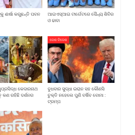
୍କୁ ଈର୍ଷା କରୁଛନ୍ତି ପବନ
ଆଇଏସ୍‌ଆଇ ଟାର୍ଗେଟରେ ସୈନ୍ୟ ଶିବିର
ଓ ଢାବା
ଦେଶ ବିଦେଶ
ୱପ୍ରସିଦ୍ଧ କେଦାରନାଥ
ବୁଧବାର ସୁଦ୍ଧା ଇରାନ ସହ କୌଣସି
ତୁ କଣ ରହିଛି ଦର୍ଶନର
ଚୁକ୍ତି ନହେଲେ ପୁଣି ବର୍ଷିବ ବୋମା :
ଟ୍ରମ୍ପ