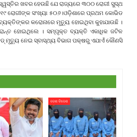
ଆଶ୍ୱସ୍ତିର ଖବର ହେଉଛି ଯେ ରାଜ୍ୟରେ ୩୦୦ ରୋଗୀ ସୁସ୍ଥ
ଡ୍-୧୯ ରୋଗୀଙ୍କ ସଂଖ୍ୟା ୫୦୬।ଓଡ଼ିଶାରେ ପ୍ରଥମ କୋଭିଡ
 ବ୍ୟକ୍ତିଙ୍କର କରୋନାରେ ମୃତ୍ୟୁ ହୋଇଥିବା କୁହାଯାଉଛି ।
ାନ୍ତ ହୋଇଥିଲେ । ସମ୍ପୃକ୍ତ ବ୍ୟକ୍ତି ଏକାଧିକ ଜଟିଳ
 ମୃତ୍ୟୁ ନେଇ ସ୍ବାସ୍ଥ୍ୟ ବିଭାଗ ପକ୍ଷରୁ ଏଯାଏଁ କୌଣସି
ଦେଶ ବିଦେଶ