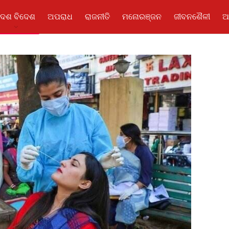
ଦେଶ ବିଦେଶ
ଅପରାଧ
ରାଜନୀତି
ମନୋରଞ୍ଜନ
ଜୀବନଶୈଳୀ
ଆ