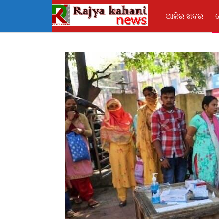
ଆଜିର ଖବର