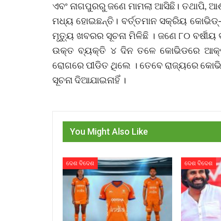
ଏବଂ ନାଗପୁରରୁ ଜଣେ ମାମଲା ଆସିଛି। ତଥାପି, 
ମଧ୍ୟ ହୋଇଛନ୍ତି। ବର୍ତ୍ତମାନ ସକ୍ରିୟ କୋଭି
ମୃତ୍ୟୁ ଖବରର ସୂଚନା ମିଳିଛି । ଜଣେ ୮୦ ବର୍ଷୀୟ
ଉକ୍ତ ବ୍ୟକ୍ତି ୪ ଦିନ ତଳେ କୋଭିଡରେ ଆକ୍ର
ରୋଗରେ ପୀଡିତ ଥିଲେ । ତେବେ ରାଜ୍ୟରେ କୋଭିଡ୍
ସୂଚନା ଦିଆଯାଇନାହିଁ ।
You Might Also Like
ଦେଶ ବିଦେଶ
ଦେଶ ବିଦେଶ