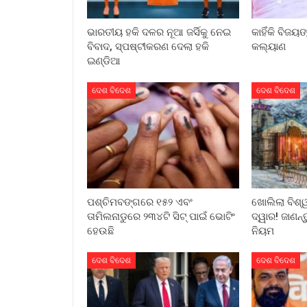
ଭାରତୀୟ ହକି ଦଳର ନୂଆ ଜର୍ସିକୁ ନେଇ
କାହିଁକି ବିଜୟଙ
ବିବାଦ, ସ୍ପଷ୍ଟୀକରଣ ଦେଲା ହକି
କଲ୍ୟାଣ
ଇଣ୍ଡିଆ
ଦେଶ ବିଦେଶ
ଦେଶ ବିଦେଶ
ପଶ୍ଚିମବଙ୍ଗରେ ୧୫୨ ଏବଂ
ଖୋଲିଲା ବିଶ୍
ତାମିଲନାଡୁରେ ୨୩୪ଟି ସିଟ୍ ପାଇଁ ଭୋଟିଂ
ଦ୍ୱାର! ଜାଣନ୍
ହେଉଛି
ନିୟମ
ଦେଶ ବିଦେଶ
ଦେଶ ବିଦେଶ