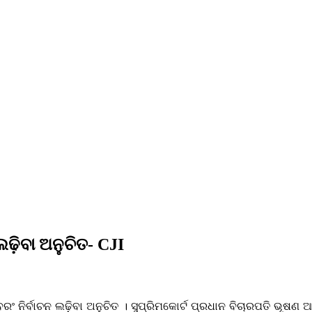
଼ିବା ଅନୁଚିତ- CJI
ର୍ବାଚନ ଲଢ଼ିବା ଅନୁଚିତ । ସୁପ୍ରିମକୋର୍ଟ ପ୍ରଧାନ ବିଚାରପତି ଭୂଷଣ ଆର୍‌ 