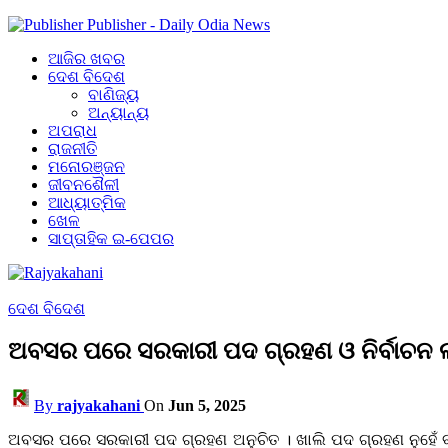
Publisher - Daily Odia News
ଆଜିର ଖବର
ଦେଶ ବିଦେଶ
ବାଣିଜ୍ୟ
ଅନ୍ୟାନ୍ୟ
ଅପରାଧ
ରାଜନୀତି
ମନୋରଞ୍ଜନ
ଜୀବନଶୈଳୀ
ଆଧ୍ୟାତ୍ମିକ
ଖେଳ
ସାପ୍ତାହିକ ଇ-ପେପର
ଦେଶ ବିଦେଶ
ଅବସର ପରେ ସରକାରୀ ପଦ ଗ୍ରହଣ ଓ ନିର୍ବାଚନ ଲଢ
By
rajyakahani
On
Jun 5, 2025
ଅବସର ପରେ ସରକାରୀ ପଦ ଗ୍ରହଣ ଅନୁଚିତ । ଖାଲି ପଦ ଗ୍ରହଣ ନୁହେଁ ବରଂ ନି