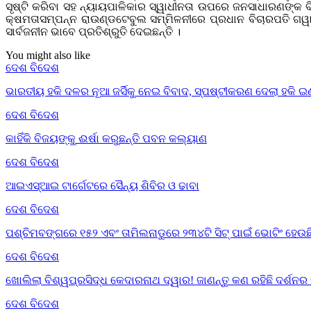
ସୃଷ୍ଟି କରିବା ସହ ନ୍ୟାୟପାଳିକାର ସ୍ୱାଧୀନତା ଉପରେ ଜନସାଧାରଣଙ୍କ 
କ୍ଷମତାସମ୍ପନ୍ନ ରାଉଣ୍ଡଟେବୁଲ ସମ୍ମିଳନୀରେ ପ୍ରଧାନ ବିଚାରପତି ଗୱ
ସାର୍ବଜନୀନ ଭାବେ ପ୍ରତିଶ୍ରୁତି ଦେଇଛନ୍ତି ।
You might also like
ଦେଶ ବିଦେଶ
ଭାରତୀୟ ହକି ଦଳର ନୂଆ ଜର୍ସିକୁ ନେଇ ବିବାଦ, ସ୍ପଷ୍ଟୀକରଣ ଦେଲା ହକି ଇ
ଦେଶ ବିଦେଶ
କାହିଁକି ବିଜୟଙ୍କୁ ଈର୍ଷା କରୁଛନ୍ତି ପବନ କଲ୍ୟାଣ
ଦେଶ ବିଦେଶ
ଆଇଏସ୍‌ଆଇ ଟାର୍ଗେଟରେ ସୈନ୍ୟ ଶିବିର ଓ ଢାବା
ଦେଶ ବିଦେଶ
ପଶ୍ଚିମବଙ୍ଗରେ ୧୫୨ ଏବଂ ତାମିଲନାଡୁରେ ୨୩୪ଟି ସିଟ୍ ପାଇଁ ଭୋଟିଂ ହେଉଛ
ଦେଶ ବିଦେଶ
ଖୋଲିଲା ବିଶ୍ୱପ୍ରସିଦ୍ଧ କେଦାରନାଥ ଦ୍ୱାର! ଜାଣନ୍ତୁ କଣ ରହିଛି ଦର୍ଶନର
ଦେଶ ବିଦେଶ