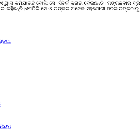
ବିଶ୍ୱାସ କମିଯାଉଛି ବୋଲି ସେ ସତର୍କ କରାଇ ଦେଇଛନ୍ତି। ମଙ୍ଗଳବାର ବ୍
ାଇ କହିଛନ୍ତି।ଏପରିକି ସେ ଓ ତାଙ୍କର ଅନେକ ସହଯୋଗୀ ସରକାରଙ୍କଠାରୁ ଅବ
ଣ୍ଡିଆ
ି
 ନିୟମ