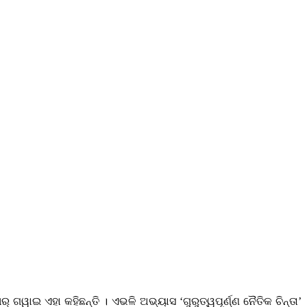
ଗୱାଇ ଏହା କହିଛନ୍ତି । ଏଭଳି ଅଭ୍ୟାସ ‘ଗୁରୁତ୍ୱପୂର୍ଣ୍ଣ ନୈତିକ ଚିନ୍ତା’