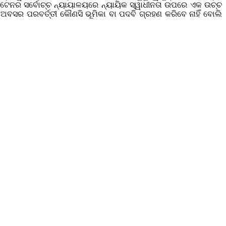
ରିଟେନର ସର୍ବୋଚ୍ଚ ନ୍ୟାୟାଳୟରେ ନ୍ୟାୟିକ ସ୍ୱାଧୀନତା ଉପରେ ଏକ ଉଚ୍ଚ
ସର ପରବର୍ତ୍ତୀ କୌଣସି ଭୂମିକା ବା ପଦବି ଗ୍ରହଣ କରିବେ ନାହିଁ ବୋଲି