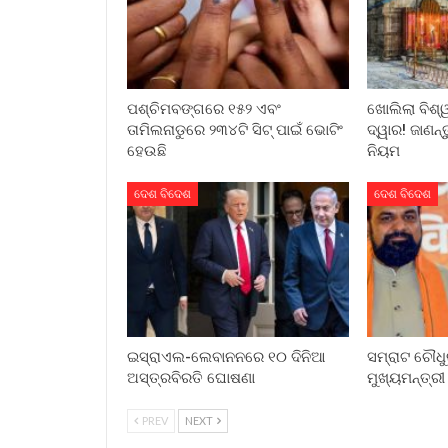
ପଶ୍ଚିମବଙ୍ଗରେ ୧୫୨ ଏବଂ
ଖୋଲିଲା ବିଶ୍
ତାମିଲନାଡୁରେ ୨୩୪ଟି ସିଟ୍ ପାଇଁ ଭୋଟିଂ
ଦ୍ୱାର! ଜାଣନ୍
ହେଉଛି
ନିୟମ
ଦେଶ ବିଦେଶ
ଦେଶ ବିଦେଶ
ଇସ୍ରାଏଲ-ଲେବାନନରେ ୧୦ ଦିନିଆ
ସମ୍ରାଟ ଚୌଧୁ
ଅସ୍ତ୍ରବିରତି ଘୋଷଣା
ମୁଖ୍ୟମନ୍ତ୍ର
PREV
NEXT