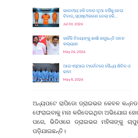
ଭାରତୀୟ ହକି ଦଳର ନୂଆ ଜର୍ସିକୁ ନେଇ
ବିବାଦ, ସ୍ପଷ୍ଟୀକରଣ ଦେଲା ହକି…
Jul 30, 2026
କାହିଁକି ବିଜୟଙ୍କୁ ଈର୍ଷା କରୁଛନ୍ତି ପବନ
କଲ୍ୟାଣ
May 26, 2026
ଆଇଏସ୍‌ଆଇ ଟାର୍ଗେଟରେ ସୈନ୍ୟ ଶିବିର ଓ
ଢାବା
May 8, 2026
ଅନ୍ୟପଟେ ରାପିଡୋ ଡ୍ରାଇଭର କେବଳ କନ୍ନଡ 
ଫେରାଇବାକୁ ମନା କରିଦେଇଥିବା ଅଭିଯୋଗ ହୋଇଛ
ପରେ, ଭିଡିଓରେ ଡ୍ରାଇଭର ମହିଳାଙ୍କୁ ଚାପ
ପଡ଼ିଯାଇଛନ୍ତି।