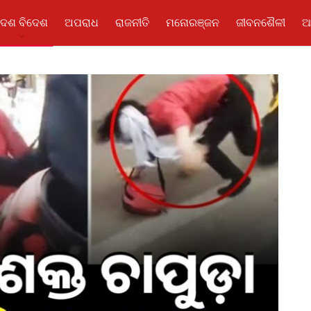
ଦେଶ ବିଦେଶ
ଅପରାଧ
ରାଜନୀତି
ମନୋରଞ୍ଜନ
ଜୀବନଶୈଳୀ
ଆ