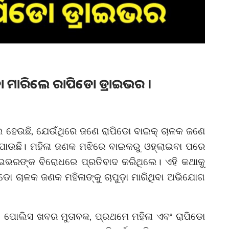
ପୁଡ଼ା ମାରିଲେ ରାପିଡୋ ଡ୍ରାଇଭର ।
ହେଉଛି, ଯେଉଁଥିରେ ଜଣେ ରାପିଡୋ ବାଇକ୍ ଚାଳକ ଜଣେ
ାଯାଉଛି। ମହିଳା ଜଣକ ମଝିରେ ବାଇକରୁ ଓହ୍ଲାଇବା ପରେ
ଇଭରଙ୍କ ବିରୋଧରେ ପ୍ରତିବାଦ କରିଥିଲେ। ଏହି କଥାକୁ
ଡୋ ଚାଳକ ଜଣକ ମହିଳାଙ୍କୁ ଚାପୁଡ଼ା ମାରିଥିବା ଅଭିଯୋଗ
ପୋଲିସ ଖବର ମୁତାବକ, ପ୍ରଥମେ ମହିଳା ଏବଂ ରାପିଡୋ