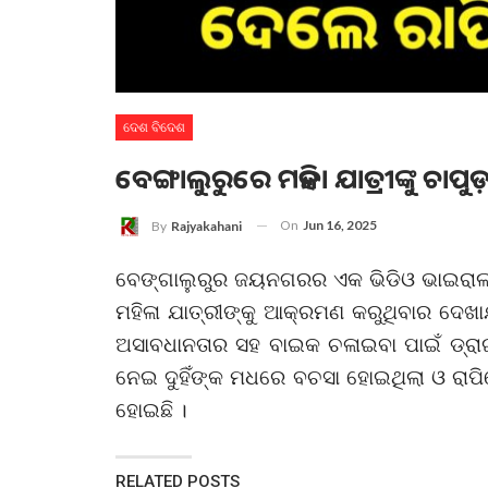
ଦେଶ ବିଦେଶ
ବେଙ୍ଗାଲୁରୁରେ ମହିଳା ଯାତ୍ରୀଙ୍କୁ ଚା
On
Jun 16, 2025
By
Rajyakahani
ବେଙ୍ଗାଲୁରୁର ଜୟନଗରର ଏକ ଭିଡିଓ ଭାଇରାଲ 
ମହିଳା ଯାତ୍ରୀଙ୍କୁ ଆକ୍ରମଣ କରୁଥିବାର ଦେଖ
ଅସାବଧାନତାର ସହ ବାଇକ ଚଳାଇବା ପାଇଁ ଡ୍ରା
ନେଇ ଦୁହିଁଙ୍କ ମଧରେ ବଚସା ହୋଇଥିଲା ଓ ରାପି
ହୋଇଛି ।
RELATED POSTS