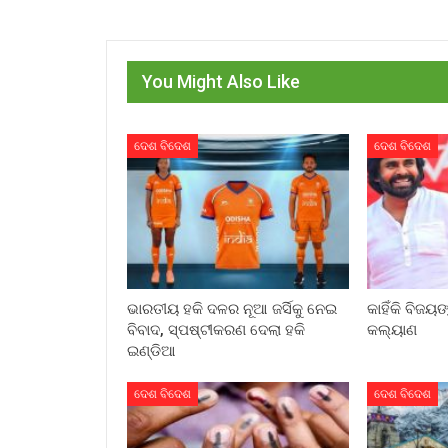
You Might Also Like
ଦେଶ ବିଦେଶ
ଦେଶ ବିଦେଶ
ଭାରତୀୟ ହକି ଦଳର ନୂଆ ଜର୍ସିକୁ ନେଇ
କାହିଁକି ବିଜୟଙ
ବିବାଦ, ସ୍ପଷ୍ଟୀକରଣ ଦେଲା ହକି
କଲ୍ୟାଣ
ଇଣ୍ଡିଆ
ଦେଶ ବିଦେଶ
ଦେଶ ବିଦେଶ