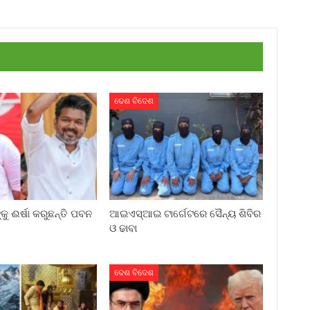
ଦେଶ ବିଦେଶ
୍କୁ ଈର୍ଷା କରୁଛନ୍ତି ପବନ
ଆଇଏସ୍‌ଆଇ ଟାର୍ଗେଟରେ ସୈନ୍ୟ ଶିବିର
ଓ ଢାବା
ଦେଶ ବିଦେଶ