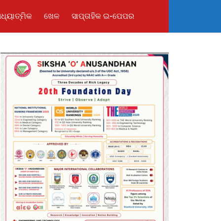
ଧ୍ୟାତ୍ମିକ
ଖେଳ
ସାପ୍ତାହିକ ଇ-ପେପର