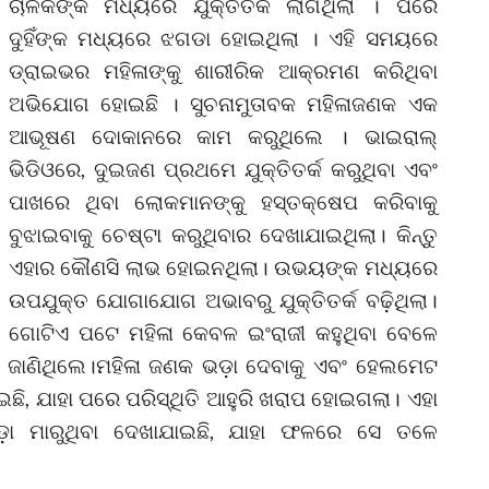
ଚାଳକଙ୍କ ମଧ୍ୟରେ ଯୁକ୍ତିତର୍କ ଲାଗିଥିଲା । ପରେ
ଦୁହିଁଙ୍କ ମଧ୍ୟରେ ଝଗଡା ହୋଇଥିଲା । ଏହି ସମୟରେ
ଡ୍ରାଇଭର ମହିଳାଙ୍କୁ ଶାରୀରିକ ଆକ୍ରମଣ କରିଥିବା
ଅଭିଯୋଗ ହୋଇଛି । ସୁଚନାମୁତାବକ ମହିଳାଜଣକ ଏକ
ଆଭୂଷଣ ଦୋକାନରେ କାମ କରୁଥିଲେ । ଭାଇରାଲ୍
ଭିଡିଓରେ, ଦୁଇଜଣ ପ୍ରଥମେ ଯୁକ୍ତିତର୍କ କରୁଥିବା ଏବଂ
ପାଖରେ ଥିବା ଲୋକମାନଙ୍କୁ ହସ୍ତକ୍ଷେପ କରିବାକୁ
ବୁଝାଇବାକୁ ଚେଷ୍ଟା କରୁଥିବାର ଦେଖାଯାଇଥିଲା। କିନ୍ତୁ
ଏହାର କୌଣସି ଲାଭ ହୋଇନଥିଲା। ଉଭୟଙ୍କ ମଧ୍ୟରେ
ଉପଯୁକ୍ତ ଯୋଗାଯୋଗ ଅଭାବରୁ ଯୁକ୍ତିତର୍କ ବଢ଼ିଥିଲା।
ଗୋଟିଏ ପଟେ ମହିଳା କେବଳ ଇଂରାଜୀ କହୁଥିବା ବେଳେ
ଜାଣିଥିଲେ।ମହିଳା ଜଣକ ଭଡ଼ା ଦେବାକୁ ଏବଂ ହେଲମେଟ
ି, ଯାହା ପରେ ପରିସ୍ଥିତି ଆହୁରି ଖରାପ ହୋଇଗଲା। ଏହା
ୁଡ଼ା ମାରୁଥିବା ଦେଖାଯାଇଛି, ଯାହା ଫଳରେ ସେ ତଳେ