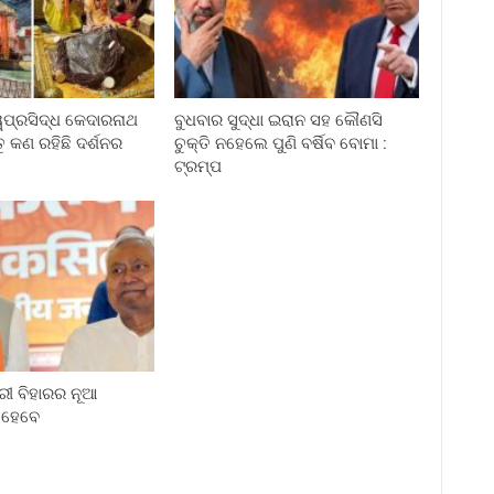
ୱପ୍ରସିଦ୍ଧ କେଦାରନାଥ
ବୁଧବାର ସୁଦ୍ଧା ଇରାନ ସହ କୌଣସି
ତୁ କଣ ରହିଛି ଦର୍ଶନର
ଚୁକ୍ତି ନହେଲେ ପୁଣି ବର୍ଷିବ ବୋମା :
ଟ୍ରମ୍ପ
ରୀ ବିହାରର ନୂଆ
ୀ ହେବେ