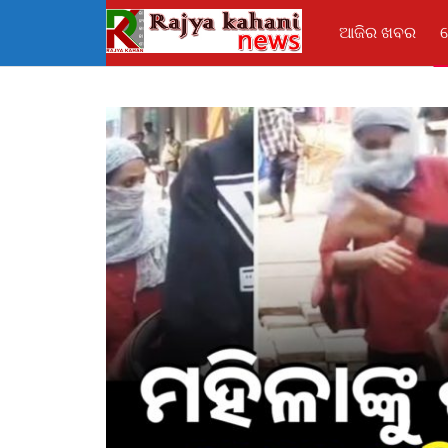
ଆଜିର ଖବର