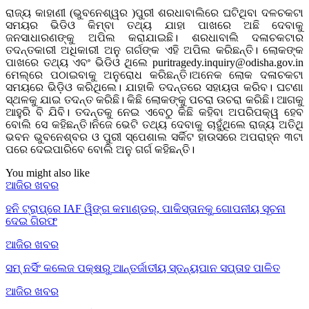
ରାଜ୍ୟ କାହାଣୀ (ଭୁବନେଶ୍ୱର )ପୁରୀ ଶରଧାବାଲିରେ ଘଟିଥିବା ଦଳଚକଟା
ସମୟର ଭିଡିଓ କିମ୍ବା ତଥ୍ୟ ଯାହା ପାଖରେ ଅଛି ଦେବାକୁ
ଜନସାଧାରଣଙ୍କୁ ଅପିଲ କରାଯାଇଛି। ଶରଧାବାଲି ଦଳାଚକଟାର
ତଦନ୍ତକାରୀ ଅଧିକାରୀ ଅନୁ ଗର୍ଗଙ୍କ ଏହି ଅପିଲ କରିଛନ୍ତି। ଲୋକଙ୍କ
ପାଖରେ ତଥ୍ୟ ଏବଂ ଭିଡିଓ ଥିଲେ puritragedy.inquiry@odisha.gov.in
ମେଲ୍‌ରେ ପଠାଇବାକୁ ଅନୁରୋଧ କରିଛନ୍ତି।ଅନେକ ଲୋକ ଦଳାଚକଟା
ସମୟରେ ଭିଡ଼ିଓ କରିଥିଲେ। ଯାହାକି ତଦନ୍ତରେ ସହାୟତା କରିବ। ଘଟଣା
ସ୍ଥଳକୁ ଯାଇ ତଦନ୍ତ କରିଛି। କିଛି ଲୋକଙ୍କୁ ପଚରା ଉଚରା କରିଛି। ଆଗକୁ
ଆହୁରି ବି ଯିବି। ତଦନ୍ତକୁ ନେଇ ଏବେଠୁ କିଛି କହିବା ଅପରିପକ୍ୱ ହେବ
ବୋଲି ସେ କହିଛନ୍ତି।ନିଜେ ଭେଟି ତଥ୍ୟ ଦେବାକୁ ଚାହୁଁଥିଲେ ରାଜ୍ୟ ଅତିଥି
ଭବନ ଭୁବନେଶ୍ବର ଓ ପୁରୀ ସ୍ପେଶାଲ ସର୍କିଟ ହାଉସରେ ଅପରାହ୍ନ ୩ଟା
ପରେ ଦେଇପାରିବେ ବୋଲି ଅନୁ ଗର୍ଗ କହିଛନ୍ତି।
You might also like
ଆଜିର ଖବର
ହନି ଟ୍ରାପ୍‌ରେ IAF ୱିଙ୍ଗ କମାଣ୍ଡର୍, ପାକିସ୍ତାନକୁ ଗୋପନୀୟ ସୂଚନା
ଦେଇ ଗିରଫ
ଆଜିର ଖବର
ସମ୍ ନର୍ସିଂ କଲେଜ ପକ୍ଷରୁ ଆନ୍ତର୍ଜାତୀୟ ସ୍ତନ୍ୟପାନ ସପ୍ତାହ ପାଳିତ
ଆଜିର ଖବର