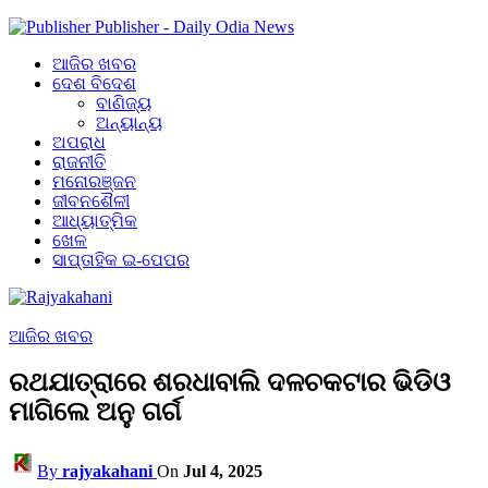
Publisher - Daily Odia News
ଆଜିର ଖବର
ଦେଶ ବିଦେଶ
ବାଣିଜ୍ୟ
ଅନ୍ୟାନ୍ୟ
ଅପରାଧ
ରାଜନୀତି
ମନୋରଞ୍ଜନ
ଜୀବନଶୈଳୀ
ଆଧ୍ୟାତ୍ମିକ
ଖେଳ
ସାପ୍ତାହିକ ଇ-ପେପର
ଆଜିର ଖବର
ରଥଯାତ୍ରାରେ ଶରଧାବାଲି ଦଳଚକଟାର ଭିଡିଓ
ମାଗିଲେ ଅନୁ ଗର୍ଗ
By
rajyakahani
On
Jul 4, 2025