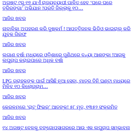
ଅଗଷ୍ଟ ୯ରୁ ୧୭ ଯାଏଁ ରାଜ୍ୟବ୍ୟାପୀ ପାଳିତ ହେବ ‘ଘରେ ଘରେ
ତ୍ରିରଙ୍ଗା’ ଅଭିଯାନ !ପ୍ରତି ଜିଲ୍ଲାକୁ ୧୦…
ଆଜିର ଖବର
ନାବାଳିକା ଅପହରଣ କରି ଦୁଷ୍କର୍ମ ! ଆପତ୍ତିଜନକ ଭିଡିଓ ଭାଇରାଲ୍ କରି
ଯୁବକ ଗିରଫ
ଆଜିର ଖବର
ଲଗାଣ ବର୍ଷା ମଧ୍ୟରେ ଓଡ଼ିଶାରେ ପୁଣିଥରେ ବନ୍ୟା ଆଶଙ୍କା !ଆଗକୁ
ଲଘୁଚାପ କରାଇପାରେ ଅଧିକ ବର୍ଷା
ଆଜିର ଖବର
LPG ଗ୍ରାହକଙ୍କ ପାଇଁ ଆସିଛି ନୂଆ ସେବା, ମାତ୍ର ତିନି ଘଣ୍ଟା ମଧ୍ୟରେ
ମିଳିବ ୧୦ କିଲୋଗ୍ରାମ…
ଆଜିର ଖବର
କେରଳମ୍‌ରେ ‘ରାଟ୍ ଫିଭର୍’ ଆତଙ୍କ! ୫୮ ମୃତ, ୧୩୫୨ ସଂକ୍ରମିତ
ଆଜିର ଖବର
୧୪ ଅଗଷ୍ଟ ବେଳକୁ ବଙ୍ଗୋପସାଗରରେ ଆଉ ଏକ ଲଘୁଚାପ ସମ୍ଭାବନା