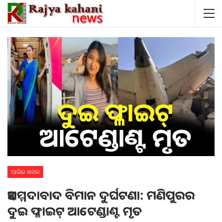
ଆଜିର ଖବର
ଅହମ୍ମଦାବାଦ ବିମାନ ଦୁର୍ଘଟଣା: ମଣିପୁରର
ଦୁଇ ଫ୍ଳାଇଟ୍ ଆଟେଣ୍ଡାଣ୍ଟ ମୃତ