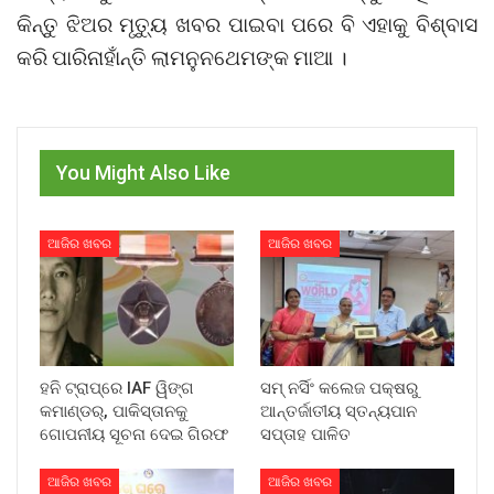
କିନ୍ତୁ ଝିଅର ମୃତ୍ୟୁ ଖବର ପାଇବା ପରେ ବି ଏହାକୁ ବିଶ୍ବାସ
କରି ପାରିନାହାଁନ୍ତି ଲାମନୁନଥେମଙ୍କ ମାଆ ।
You Might Also Like
ଆଜିର ଖବର
ଆଜିର ଖବର
ହନି ଟ୍ରାପ୍‌ରେ IAF ୱିଙ୍ଗ
ସମ୍ ନର୍ସିଂ କଲେଜ ପକ୍ଷରୁ
କମାଣ୍ଡର୍, ପାକିସ୍ତାନକୁ
ଆନ୍ତର୍ଜାତୀୟ ସ୍ତନ୍ୟପାନ
ଗୋପନୀୟ ସୂଚନା ଦେଇ ଗିରଫ
ସପ୍ତାହ ପାଳିତ
ଆଜିର ଖବର
ଆଜିର ଖବର