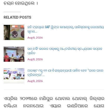
ଚୟନ ହୋଇଥିଲେ ।
RELATED POSTS
ହନି ଟ୍ରାପ୍‌ରେ IAF ୱିଙ୍ଗ କମାଣ୍ଡର୍, ପାକିସ୍ତାନକୁ ଗୋପନୀୟ
ସୂଚନା…
Aug 8, 2026
ସମ୍ ନର୍ସିଂ କଲେଜ ପକ୍ଷରୁ ଆନ୍ତର୍ଜାତୀୟ ସ୍ତନ୍ୟପାନ ସପ୍ତାହ
ପାଳିତ
Aug 8, 2026
ଅଗଷ୍ଟ ୯ରୁ ୧୭ ଯାଏଁ ରାଜ୍ୟବ୍ୟାପୀ ପାଳିତ ହେବ ‘ଘରେ ଘରେ
ତ୍ରିରଙ୍ଗା’…
Aug 8, 2026
ଏପ୍ରିଲ ୨୦୨୩ରେ ମଣିପୁର ଥୋବାଲ ଥୋବାଲ୍ ଜିଲ୍ଲାର
ବାସିନ୍ଦା ନଗନଥୋଇ ଏୟାର ଇଣ୍ଡିଆରେ ଯୋଗ