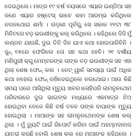
ଦେଇଥିଲେ। ମାତ୍ର ୧୯ ବର୍ଷ ବୟସରେ ଏୟାର ଇଣ୍ଡିଆ ସହ
ଜଣେ ଏୟାର ହଷ୍ଟେସ୍ ଭାବେ କାମ ଆରମ୍ଭ କରିଥିଲେ
ନଗନଥୋଇ ଶର୍ମା । ଉଡ଼ାଣ ପୂର୍ବରୁ, ସେ ସକାଳ ୧୧ଟା ୩୮
ମିନିଟରେ ବଡ଼ ଭଉଣୀଙ୍କୁ କଲ୍ କରିଥିଲେ । କହିଥିଲେ ଦିଦି ମୁଁ
ଲଣ୍ଡନ ଯାଉଛି, ଦୁଇ ତିନି ଦିନ ଯାଏ କଥା ହୋଇପାରିବିନି ।
ଜୁନ୍ ୧୫ରେ ଫେରିଲେ ତୋ ସହ କଥା ହେବି। ୨୧ ବର୍ଷୀୟ
ମଣିପୁରୀ କ୍ରୁ ମେମ୍ବରଙ୍କ ତାଙ୍କ ବଡ଼ ଭଉଣୀଙ୍କ ସହ ଏହା
ଥିଲା ଶେଷ ଫୋନ୍ କଲ । ନେଟ୍ ୱାର୍କ ସମସ୍ୟା ପାଇଁ ଅଧିକ
କଥା ନହୋଇ ଫୋନ୍ ରଖିଦେଇଥିଲେ ନଗଥୋଇ। ଆଉ କିଛି
ସମୟ ପରେ ଆସିଥିଲା ମୃତ୍ୟୁ ଖବର।ସେହିପରି ଲାମନୁନଥେମ
ପରିବାରରେ ଦୁଇ ଭାଇଙ୍କ ମଧ୍ୟରେ ଏକମାତ୍ର ଝିଅ
ହୋଇଥିବା ବେଳେ କିଛି ବର୍ଷ ତଳେ ତାଙ୍କ ବାପାଙ୍କ ମୃତ୍ୟୁ
ହୋଇଥିଲା । ମାଆଙ୍କ ସହ ଲାମନୁନଥେମଙ୍କ ଶେଷ କଲ୍
ଥିଲା । ମୁଁ ଡ୍ୟୁଟି ପାଇଁ ରିପୋର୍ଟ କରିବା ପାଇଁ ଅହମ୍ମଦାବାଦ
ଯାତ୍ରା କରୁଛି ବୋଲି ଶେଷ କଲ୍ ରେ ମାଆଙ୍କୁ କହିଥିଲେ ।