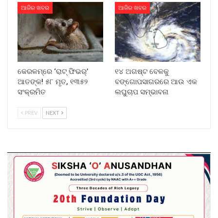
ଆଜିର ଖବର
ଆଜିର ଖବର
କେରଳମ୍‌ରେ ‘ରାଟ୍ ଫିଭର୍’
୧୪ ଅଗଷ୍ଟ ବେଳକୁ
ଆତଙ୍କ! ୫୮ ମୃତ, ୧୩୫୨
ବଙ୍ଗୋପସାଗରରେ ଆଉ ଏକ
ସଂକ୍ରମିତ
ଲଘୁଚାପ ସମ୍ଭାବନା
PREV
NEXT