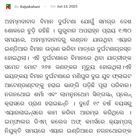
On
Jun 13, 2025
By
Rajyakahani
ଅହମ୍ମଦାବାଦ ବିମାନ ଦୁର୍ଘଟଣା ଯୋଗୁଁ ସମଗ୍ର ଦେଶ
ଶୋକରେ ବୁଡ଼ି ରହିଛି । ଗୁରୁବାର ଅପରାହ୍ନ ପ୍ରାୟ ୧.୩୦
ସମୟରେ, ଅହମ୍ମଦାବାଦରୁ ଲଣ୍ଡନ ଯାଉଥିବା ଏୟାର
ଇଣ୍ଡିଆର ବିମାନ ଉଡ଼ାଣ ଭରିବା ମାତ୍ରେ ଦୁର୍ଘଟଣାଗ୍ରସ୍ତ
ହୋଇଥିଲା। ଏହି ଦୁର୍ଘଟଣାରେ ବିମାନରେ ଥିବା ଯାତ୍ରୀଙ୍କ
ସମେତ ମୋଟ ୨୬୫ ଜଣଙ୍କର ମୃତ୍ୟୁ ହୋଇଥିଲା।ଏହି
ଭୟଙ୍କୟ ବିମାନ ଦୁର୍ଘଟଣାରେ ମଣିପୁର ଦୁଇ ଯୁବ ଫ୍ଲାଇଟ
ଆଟେଣ୍ଡାଣ୍ଟଙ୍କୁ ହରାଇ ଭାଙ୍ଗି ପଡ଼ିଛି ପୂରା ପରିବାର।
ନଗନଥୋଇ ଶର୍ମା ଏବଂ ଲାମନୁନଥେମ ସିଙ୍ଗସନ୍ ପ୍ଲେନ୍
କ୍ରାସରେ ପ୍ରାଣ ହରାଇଛନ୍ତି । ଦୁହେଁ ୧୯ ବର୍ଷ ବୟସରୁ
ଏୟାରଲାଇନ୍ସରେ କାମ କରିବା ଆରମ୍ଭ କରିଥିଲେ ।
ଇମ୍ଫାଲର ଡିଏମ୍ କଲେଜ ଅଫ୍ କମର୍ସରେ କ୍ୟାମ୍ପସ୍
ନିଯୁକ୍ତି ସମୟରେ ଏୟାର ଇଣ୍ଡିଆରେ ନଗନଥୋଇଙ୍କ