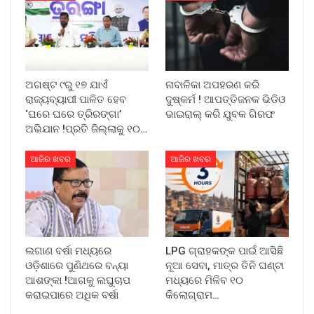
ଅଗଷ୍ଟ ୯ରୁ ୧୭ ଯାଏଁ
ନାବାଳିକା ଅପହରଣ କରି
ରାଜ୍ୟବ୍ୟାପୀ ପାଳିତ ହେବ
ଦୁଷ୍କର୍ମ ! ଆପତ୍ତିଜନକ ଭିଡିଓ
‘ଘରେ ଘରେ ତ୍ରିରଙ୍ଗା’
ଭାଇରାଲ୍ କରି ଯୁବକ ଗିରଫ
ଅଭିଯାନ !ପ୍ରତି ଜିଲ୍ଲାକୁ ୧୦…
ଆଜିର ଖବର
ଆଜିର ଖବର
ଲଗାଣ ବର୍ଷା ମଧ୍ୟରେ
LPG ଗ୍ରାହକଙ୍କ ପାଇଁ ଆସିଛି
ଓଡ଼ିଶାରେ ପୁଣିଥରେ ବନ୍ୟା
ନୂଆ ସେବା, ମାତ୍ର ତିନି ଘଣ୍ଟା
ଆଶଙ୍କା !ଆଗକୁ ଲଘୁଚାପ
ମଧ୍ୟରେ ମିଳିବ ୧୦
କରାଇପାରେ ଅଧିକ ବର୍ଷା
କିଲୋଗ୍ରାମ…