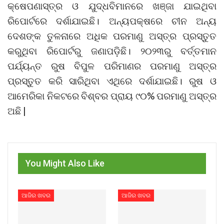
କ୍ଷେପଣାସ୍ତ୍ର ଓ ଯୁଦ୍ଧବିମାନରେ ଖଞ୍ଜା ଯାଇଥିବା
ରିପୋର୍ଟରେ ଦର୍ଶାଯାଇଛି। ଅନ୍ୟପକ୍ଷରେ ଚୀନ ଅନ୍ୟ
ଦେଶଙ୍କ ତୁଳନାରେ ଅଧିକ ପରମାଣୁ ଅସ୍ତ୍ର ପ୍ରସ୍ତୁତ
କରୁଥିବା ରିପୋର୍ଟରୁ ଜଣାପଡ଼ିଛି। ୨୦୨୩ରୁ ବର୍ତ୍ତମାନ
ପର୍ଯ୍ୟନ୍ତ ରୁଷ ବିପୁଳ ପରିମାଣର ପରମାଣୁ ଅସ୍ତ୍ର
ପ୍ରସ୍ତୁତ କରି ସାରିଥିବା ଏଥିରେ ଦର୍ଶାଯାଇଛି। ରୁଷ ଓ
ଆମେରିକା ନିକଟରେ ବିଶ୍ବର ପ୍ରାୟ ୯୦% ପରମାଣୁ ଅସ୍ତ୍ର
ଅଛି |
You Might Also Like
ଆଜିର ଖବର
ଆଜିର ଖବର