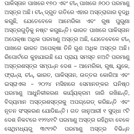
ପାକିସ୍ତାନ ପାଖରେ ୧୭୦ ଏବଂ ଚୀନ୍‌ ପାଖରେ ୬୦୦ ପରମାଣୁ
ଅସ୍ତ୍ର ଅଛି। ଚୀନ୍‌ ଦ୍ରୁତ ଗତିରେ ଏହାର ଅସ୍ତ୍ରାଗାର ବୃଦ୍ଧି
କରୁଛି, ଯେତେବେଳେ ଆମେରିକା ଏବଂ ରୁଷ ପୁରୁଣା
ଅସ୍ତ୍ରଗୁଡ଼ିକୁ ନଷ୍ଟ କରୁଛନ୍ତି। ଭାରତ ପାଖରେ ପାକିସ୍ତାନ
ଅପେକ୍ଷା ଅଧିକ ପରମାଣୁ ଅସ୍ତ୍ର ଅଛି, ଯେତେବେଳେ ଚୀନ୍‌
ପାଖରେ ଭାରତ ଅପେକ୍ଷା ତିନି ଗୁଣ ଅଧିକ ଅସ୍ତ୍ର ଅଛି।
ରିପୋର୍ଟରେ କୁହାଯାଇଛି ଯେ ପ୍ରାୟ ସମସ୍ତ ନଅଟି ପରମାଣୁ
ଅସ୍ତ୍ରଶସ୍ତ୍ର ସମ୍ପନ୍ନ ଦେଶ – ଆମେରିକା, ରୁଷ, ୟୁକେ,
ଫ୍ରାନ୍ସ, ଚୀନ୍, ଭାରତ, ପାକିସ୍ତାନ, ଉତ୍ତର କୋରିଆ ଏବଂ
ଇସ୍ରାଏଲ – ୨୦୨୪ ମସିହାରେ ସେମାନଙ୍କର ଘନିଷ୍ଠ
ପରମାଣୁ ଆଧୁନିକୀକରଣ କାର୍ଯ୍ୟକ୍ରମ ଜାରି ରଖିଛନ୍ତି,
ବିଦ୍ୟମାନ ଅସ୍ତ୍ରଶସ୍ତ୍ରକୁ ଅପଗ୍ରେଡ୍ କରିଛନ୍ତି ଏବଂ
ନୂତନ ସଂସ୍କରଣ ଯୋଡିଛନ୍ତି। ଗତ ଜାନୁଆରୀ ୧ ସୁଦ୍ଧା ୯ଟି
ଦେଶ ନିକଟରେ ୧୨୨୪୧ଟି ପରମାଣୁ ଅସ୍ତ୍ର ରହିଥିବା ବେଳେ
ସେଥିମଧ୍ୟରୁ ୩୯୧୨ଟି ପରମାଣୁ ଅସ୍ତ୍ର ବିଭିନ୍ନ