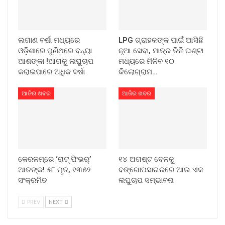
ଲଗାଣ ବର୍ଷା ମଧ୍ୟରେ
LPG ଗ୍ରାହକଙ୍କ ପାଇଁ ଆସିଛି
ଓଡ଼ିଶାରେ ପୁଣିଥରେ ବନ୍ୟା
ନୂଆ ସେବା, ମାତ୍ର ତିନି ଘଣ୍ଟା
ଆଶଙ୍କା !ଆଗକୁ ଲଘୁଚାପ
ମଧ୍ୟରେ ମିଳିବ ୧୦
କରାଇପାରେ ଅଧିକ ବର୍ଷା
କିଲୋଗ୍ରାମ…
ଆଜିର ଖବର
ଆଜିର ଖବର
କେରଳମ୍‌ରେ ‘ରାଟ୍ ଫିଭର୍’
୧୪ ଅଗଷ୍ଟ ବେଳକୁ
ଆତଙ୍କ! ୫୮ ମୃତ, ୧୩୫୨
ବଙ୍ଗୋପସାଗରରେ ଆଉ ଏକ
ସଂକ୍ରମିତ
ଲଘୁଚାପ ସମ୍ଭାବନା
PREV
NEXT