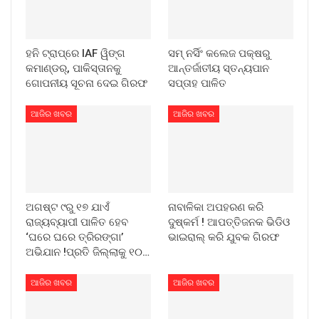
ହନି ଟ୍ରାପ୍‌ରେ IAF ୱିଙ୍ଗ
ସମ୍ ନର୍ସିଂ କଲେଜ ପକ୍ଷରୁ
କମାଣ୍ଡର୍, ପାକିସ୍ତାନକୁ
ଆନ୍ତର୍ଜାତୀୟ ସ୍ତନ୍ୟପାନ
ଗୋପନୀୟ ସୂଚନା ଦେଇ ଗିରଫ
ସପ୍ତାହ ପାଳିତ
ଆଜିର ଖବର
ଆଜିର ଖବର
ଅଗଷ୍ଟ ୯ରୁ ୧୭ ଯାଏଁ
ନାବାଳିକା ଅପହରଣ କରି
ରାଜ୍ୟବ୍ୟାପୀ ପାଳିତ ହେବ
ଦୁଷ୍କର୍ମ ! ଆପତ୍ତିଜନକ ଭିଡିଓ
‘ଘରେ ଘରେ ତ୍ରିରଙ୍ଗା’
ଭାଇରାଲ୍ କରି ଯୁବକ ଗିରଫ
ଅଭିଯାନ !ପ୍ରତି ଜିଲ୍ଲାକୁ ୧୦…
ଆଜିର ଖବର
ଆଜିର ଖବର