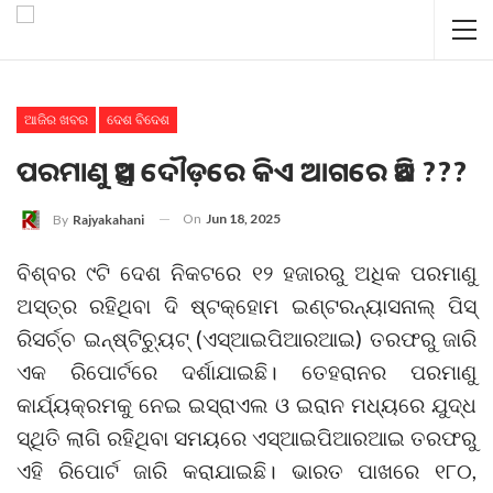
ଆଜିର ଖବର
ଦେଶ ବିଦେଶ
ପରମାଣୁ ଅସ୍ତ୍ର ଦୌଡ଼ରେ କିଏ ଆଗରେ ଅଛି ???
On
Jun 18, 2025
By
Rajyakahani
ବିଶ୍ବର ୯ଟି ଦେଶ ନିକଟରେ ୧୨ ହଜାରରୁ ଅଧିକ ପରମାଣୁ
ଅସ୍ତ୍ର ରହିଥିବା ଦି ଷ୍ଟକ୍‌ହୋମ ଇଣ୍ଟରନ୍ୟାସନାଲ୍‌ ପିସ୍‌
ରିସର୍ଚ୍ଚ ଇନ୍‌ଷ୍ଟିଚ୍ୟୁଟ୍‌ (ଏସ୍‌ଆଇପିଆରଆଇ) ତରଫରୁ ଜାରି
ଏକ ରିପୋର୍ଟରେ ଦର୍ଶାଯାଇଛି। ତେହରାନର ପରମାଣୁ
କାର୍ଯ୍ୟକ୍ରମକୁ ନେଇ ଇସ୍ରାଏଲ ଓ ଇରାନ ମଧ୍ୟରେ ଯୁଦ୍ଧ
ସ୍ଥିତି ଲାଗି ରହିଥିବା ସମୟରେ ଏସ୍‌ଆଇପିଆରଆଇ ତରଫରୁ
ଏହି ରିପୋର୍ଟ ଜାରି କରାଯାଇଛି। ଭାରତ ପାଖରେ ୧୮୦,