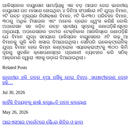
ପାକିସ୍ତାନର ବାୟୁସେନା ସାମର୍ଥ୍ୟକୁ ଏକ ବଡ଼ ଆଘାତ ଦେଇ ଭାରତୀୟ
ବାୟୁସେନା ଗତ ମାସରେ ହୋଇଥିବା ୪ ଦିନିଆ ସଂଘର୍ଷରେ ୬ଟି ଯୁଦ୍ଧ ବିମାନ,
୨ଟି ଉଚ୍ଚ ମୂଲ୍ୟର ନିରୀକ୍ଷଣ ବିମାନ, ୧ଟି ସି-୧୩୦ ପରିବହନ ବିମାନ,
୩୦ରୁ ଅଧିକ ମିସାଇଲ ଏବଂ ଅନେକ ଡ୍ରୋନ ଧ୍ୱଂସ କରିଛି ବୋଲି
ଅପରେସନ ସହ ଜଡ଼ିତ ଉଚ୍ଚ ସ୍ତରୀୟ ସୂତ୍ରରୁ ଜଣାପଡ଼ିଛି।ସୂତ୍ର
ଅନୁଯାୟୀ, ଅପରେସନାଲ ଡାଟାର ଟେକ୍ନିକାଲ ଆନାଲିସ୍‌ରେ ଜଣାପଡ଼ିଛି
ଯେ ବିମାନ ଯୁଦ୍ଧ ସମୟରେ ପାକିସ୍ତାନ ବାୟୁସେନାର ୬ଟି ଲଢ଼ୁଆ
ବିମାନକୁ ଗୁଳି କରି ଖସାଇ ଦିଆଯାଇଥିଲା। ସେହିପରି ଇଲେକ୍ଟ୍ରୋନିକ୍
ଯୁଦ୍ଧ ବିମାନ ହେଉ କିମ୍ବା କଣ୍ଟ୍ରୋଲ ଏୟାରକ୍ରାଫ୍ଟକୁ ୩୦୦ କିମି
ଦୂରରୁ ସୁଦର୍ଶନ କ୍ଷେପଣାସ୍ତ୍ର ପ୍ରଣାଳୀ ବ୍ୟବହାର କରି ସଠିକ୍
ଆକ୍ରମଣ ଦ୍ୱାରା ଏହାକୁ ଉଡ଼ାଇ ଦିଆଯାଇଥିଲା।
Related Posts
ଭାରତୀୟ ହକି ଦଳର ନୂଆ ଜର୍ସିକୁ ନେଇ ବିବାଦ, ସ୍ପଷ୍ଟୀକରଣ ଦେଲା
ହକି…
Jul 30, 2026
କାହିଁକି ବିଜୟଙ୍କୁ ଈର୍ଷା କରୁଛନ୍ତି ପବନ କଲ୍ୟାଣ
May 26, 2026
ଆଇଏସ୍‌ଆଇ ଟାର୍ଗେଟରେ ସୈନ୍ୟ ଶିବିର ଓ ଢାବା