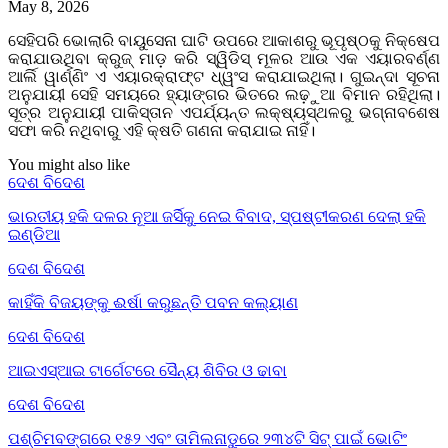
May 8, 2026
ସେହିପରି ଭୋଲାରି ବାୟୁସେନା ଘାଟି ଉପରେ ଆକାଶରୁ ଭୂପୃଷ୍ଠକୁ ନିକ୍ଷେପ
କରାଯାଉଥିବା କ୍ରୁଜ୍ ମାଡ଼ କରି ସ୍ୱିଡିସ୍ ମୂଳର ଆଉ ଏକ ଏୟାରବର୍ଣ୍ଣ
ଆର୍ଲି ୱାର୍ଣ୍ଣିଂ ଏ ଏୟାରକ୍ରାଫ୍ଟ ଧ୍ୱଂସ କରାଯାଇଥିଲା। ଗୁଇନ୍ଦା ସୂଚନା
ଅନୁଯାୟୀ ସେହି ସମୟରେ ହ୍ୟାଙ୍ଗର ଭିତରେ ଲଢ଼ୁଆ ବିମାନ ରହିଥିଲା।
ସୂତ୍ର ଅନୁଯାୟୀ ପାକିସ୍ତାନ ଏପର୍ଯ୍ୟନ୍ତ ଲକ୍ଷ୍ୟସ୍ଥଳରୁ ଭଗ୍ନାବଶେଷ
ସଫା କରି ନଥିବାରୁ ଏହି କ୍ଷତି ଗଣନା କରାଯାଇ ନାହିଁ।
You might also like
ଦେଶ ବିଦେଶ
ଭାରତୀୟ ହକି ଦଳର ନୂଆ ଜର୍ସିକୁ ନେଇ ବିବାଦ, ସ୍ପଷ୍ଟୀକରଣ ଦେଲା ହକି
ଇଣ୍ଡିଆ
ଦେଶ ବିଦେଶ
କାହିଁକି ବିଜୟଙ୍କୁ ଈର୍ଷା କରୁଛନ୍ତି ପବନ କଲ୍ୟାଣ
ଦେଶ ବିଦେଶ
ଆଇଏସ୍‌ଆଇ ଟାର୍ଗେଟରେ ସୈନ୍ୟ ଶିବିର ଓ ଢାବା
ଦେଶ ବିଦେଶ
ପଶ୍ଚିମବଙ୍ଗରେ ୧୫୨ ଏବଂ ତାମିଲନାଡୁରେ ୨୩୪ଟି ସିଟ୍ ପାଇଁ ଭୋଟିଂ