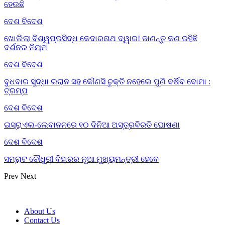
ହେଉଛି
ଦେଶ ବିଦେଶ
ଖୋଲିଲା ବିଶ୍ୱପ୍ରସିଦ୍ଧ କେଦାରନାଥ ଦ୍ୱାର! ଜାଣନ୍ତୁ କଣ ରହିଛି
ଦର୍ଶନର ନିୟମ
ଦେଶ ବିଦେଶ
ବୁଧବାର ସୁଦ୍ଧା ଇରାନ ସହ କୌଣସି ଚୁକ୍ତି ନହେଲେ ପୁଣି ବର୍ଷିବ ବୋମା :
ଟ୍ରମ୍ପ
ଦେଶ ବିଦେଶ
ଇସ୍ରାଏଲ-ଲେବାନନରେ ୧୦ ଦିନିଆ ଅସ୍ତ୍ରବିରତି ଘୋଷଣା
ଦେଶ ବିଦେଶ
ସମ୍ରାଟ ଚୌଧୁରୀ ବିହାରର ନୂଆ ମୁଖ୍ୟମନ୍ତ୍ରୀ ହେବେ
Prev
Next
About Us
Contact Us