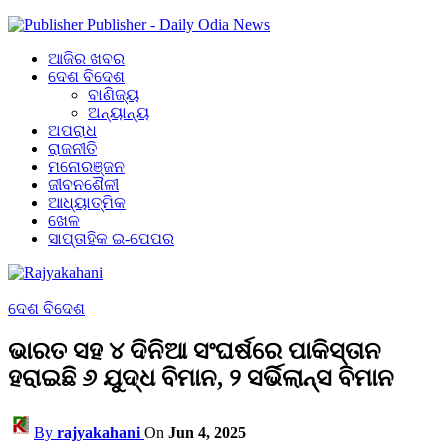
Publisher - Daily Odia News
ଆଜିର ଖବର
ଦେଶ ବିଦେଶ
ବାଣିଜ୍ୟ
ଅନ୍ୟାନ୍ୟ
ଅପରାଧ
ରାଜନୀତି
ମନୋରଞ୍ଜନ
ଜୀବନଶୈଳୀ
ଆଧ୍ୟାତ୍ମିକ
ଖେଳ
ସାପ୍ତାହିକ ଇ-ପେପର
ଦେଶ ବିଦେଶ
ଭାରତ ସହ ୪ ଦିନିଆ ସଂଘର୍ଷରେ ପାକିସ୍ତାନ
ହରାଇଛି ୬ ଯୁଦ୍ଧ ବିମାନ, ୨ ସର୍ଭିଲାନ୍ସ ବିମାନ
By
rajyakahani
On
Jun 4, 2025