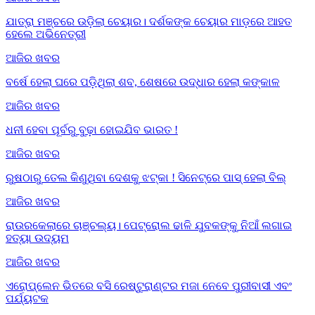
ଯାତ୍ରା ମଞ୍ଚରେ ଉଡ଼ିଲା ଚେୟାର। ଦର୍ଶକଙ୍କ ଚେୟାର ମାଡ଼ରେ ଆହତ
ହେଲେ ଅଭିନେତ୍ରୀ
ଆଜିର ଖବର
ବର୍ଷେ ହେଲା ଘରେ ପଡ଼ିଥିଲା ଶବ, ଶେଷରେ ଉଦ୍ଧାର ହେଲା କଙ୍କାଳ
ଆଜିର ଖବର
ଧନୀ ହେବା ପୂର୍ବରୁ ବୁଢ଼ା ହୋଇଯିବ ଭାରତ !
ଆଜିର ଖବର
ରୁଷଠାରୁ ତେଲ କିଣୁଥିବା ଦେଶକୁ ଝଟ୍‌କା ! ସିନେଟ୍‌ରେ ପାସ୍ ହେଲା ବିଲ୍
ଆଜିର ଖବର
ରାଉରକେଲାରେ ଚାଞ୍ଚଲ୍ୟ। ପେଟ୍ରୋଲ ଢାଳି ଯୁବକଙ୍କୁ ନିଆଁ ଲଗାଇ
ହତ୍ୟା ଉଦ୍ୟମ
ଆଜିର ଖବର
ଏରୋପ୍ଲେନ ଭିତରେ ବସି ରେଷ୍ଟୁରାଣ୍ଟର ମଜା ନେବେ ପୁରୀବାସୀ ଏବଂ
ପର୍ଯ୍ୟଟକ