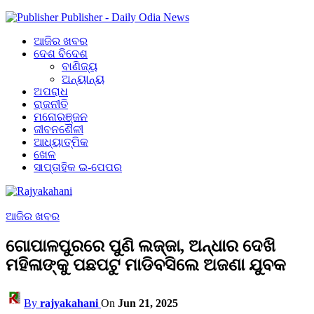
Publisher - Daily Odia News
ଆଜିର ଖବର
ଦେଶ ବିଦେଶ
ବାଣିଜ୍ୟ
ଅନ୍ୟାନ୍ୟ
ଅପରାଧ
ରାଜନୀତି
ମନୋରଞ୍ଜନ
ଜୀବନଶୈଳୀ
ଆଧ୍ୟାତ୍ମିକ
ଖେଳ
ସାପ୍ତାହିକ ଇ-ପେପର
ଆଜିର ଖବର
ଗୋପାଳପୁରରେ ପୁଣି ଲଜ୍ଜା, ଅନ୍ଧାର ଦେଖି
ମହିଳାଙ୍କୁ ପଛପଟୁ ମାଡିବସିଲେ ଅଜଣା ଯୁବକ
By
rajyakahani
On
Jun 21, 2025