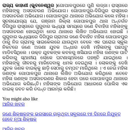
ରାଜ୍ୟ କାହାଣୀ (ଭୁବନେଶ୍ୱର )
ଗୋପାଳପୁରରେ ପୁଣି ଲଜ୍ଜା। ରାସ୍ତାରେ
ମହିଳାଙ୍କୁ ଅସଦାଚରଣ ଅଭିଯୋଗ। ଗୋପାଳପୁର-ଦିଗିପୁର ରାସ୍ତାରେ
ଅସଦାଚରଣ ଅଭିଯୋଗ। ଗୋପାଳପୁର ଥାନାରେ ଅଭିଯୋଗ କଲେ ମହିଳା।
ସୂଚନାଯୋଗ୍ୟ ଯେ, ଗଞ୍ଜାମ ଜିଲ୍ଲା ଗୋପାଳପୁର ଥାନା ଅନ୍ତର୍ଗତ
ଦିଗିପୁର ରାସ୍ତାରେ ଗୁରୁବାର ସନ୍ଧ୍ୟା ସମୟରେ ଜଣେ ବିବାହିତା ମହିଳାଙ୍କୁ
ଅସଦାଚରଣ ହୋଇଥିବା ନେଇ ଥାନାରେ ଲିଖିତ ଅଭିଯୋଗ ହୋଇଛି ।
ଗୁରୁବାର ସନ୍ଧ୍ୟାରେ ଦିଗିପୁର ଗ୍ରାମର ଜଣେ ବିବାହିତ ମହିଳା ଗୋପାଳପୁର
ଠାରୁ ନିଜ ଗ୍ରାମକୁ ସାଇକେଲରେ ଯାଉଥିବା ବେଳେ ଏକ ଘରୋଇ ସ୍କୁଲ
ନିକଟରେ ଜଣେ ଅଜଣା ଯୁବକ ଅନ୍ଧାର ଦେଖି ମହିଳାଙ୍କୁ ପଛପଟୁ
ମାଡିବସିଥିଲେ । ଉକ୍ତ ଯୁବକଙ୍କ କବଳରୁ ଖସିଯାଇ ମହିଳା ଜଣଙ୍କ ପାଟି
କରିବାରୁ ସ୍ଥାନୀୟ ଲୋକେ ଘଟଣାସ୍ଥଳରେ ପହଞ୍ଚି ଯାଇଥିଲେ ।
ମହିଳାଙ୍କୁ ଜୀବନରୁ ମାରିଦେବାକୁ ଧମକ ଦେଇଥିଲା । ଲୋକଙ୍କୁ ଦେଖି
ଯୁବକ ଜଣକ ବାଇକ୍‌କୁ ଛାଡ଼ି ସେଠାରୁ ଚମ୍ପଟ ମାରିଥିଲେ । ଏ ନେଇ ମହିଳା
ଜଣଙ୍କ ଗୋପାଳପୁର ଥାନାରେ ଲିଖିତ ଅଭିଯୋଗ କରିଥିଲେ ।ତେବେ
ମହିଳା ଜଣଙ୍କ ଅସଦାଚରଣର ଶିକାର ହେବା ପରେ ଗୋପାଳପୁର ଥାନାରେ
ଅଭିଯୋଗ କରିଛନ୍ତି। ମହିଳାଙ୍କ ଅଭିଯୋଗ ଆଧାରରେ ପୋଲିସ ଏକ
ବାଇକ୍ ଜବତ କରି ତଦନ୍ତ ଆରମ୍ଭ କରିଛି।
You might also like
ଆଜିର ଖବର
ଜଣେ ଶିକ୍ଷକଙ୍କ ଭରସାରେ ଚାଲୁଥିବା ସ୍କୁଲରେ ୧୫ ଦିନରେ ନିଯୁକ୍ତ
ହେବେ ନୂଆ ଶିକ୍ଷକ
ଆଜିର ଖବର