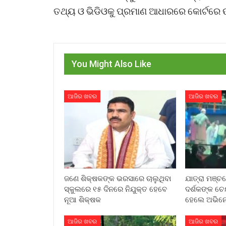
ତଥ୍ୟ ଓ ଭିଡିଓକୁ ପ୍ରମାଣ ଆଧାରରେ କୋର୍ଟରେ 
You Might Also Like
ଆଜିର ଖବର
ଆଜିର ଖବର
ଜଣେ ଶିକ୍ଷକଙ୍କ ଭରସାରେ ଚାଲୁଥିବା
ଯାତ୍ରା ମଞ୍ଚ
ସ୍କୁଲରେ ୧୫ ଦିନରେ ନିଯୁକ୍ତ ହେବେ
ଦର୍ଶକଙ୍କ ଚ
ନୂଆ ଶିକ୍ଷକ
ହେଲେ ଅଭିନେ
ଆଜିର ଖବର
ଆଜିର ଖବର