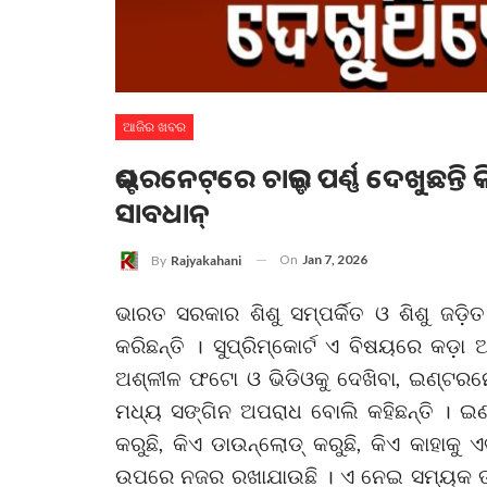
ଆଜିର ଖବର
ଇଣ୍ଟରନେଟ୍‌ରେ ଚାଇଲ୍ଡ ପର୍ଣ୍ଣ ଦେଖୁଛନ
ସାବଧାନ୍
On
Jan 7, 2026
By
Rajyakahani
ଭାରତ ସରକାର ଶିଶୁ ସମ୍ପର୍କିତ ଓ ଶିଶୁ ଜଡ଼ିତ
କରିଛନ୍ତି । ସୁପ୍ରିମ୍‌କୋର୍ଟ ଏ ବିଷୟରେ କଡ଼ା 
ଅଶ୍ଳୀଳ ଫଟୋ ଓ ଭିଡିଓକୁ ଦେଖିବା, ଇଣ୍ଟରନେଟ୍
ମଧ୍ୟ ସଙ୍ଗିନ ଅପରାଧ ବୋଲି କହିଛନ୍ତି । ଇଣ୍ଟ
କରୁଛି, କିଏ ଡାଉନ୍‌ଲୋଡ୍‌ କରୁଛି, କିଏ କାହା
ଉପରେ ନଜର ରଖାଯାଉଛି । ଏ ନେଇ ସମ୍ୟକ ତଥ୍ୟ 