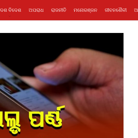
ଦେଶ ବିଦେଶ
ଅପରାଧ
ରାଜନୀତି
ମନୋରଞ୍ଜନ
ଜୀବନଶୈଳୀ
ଆ