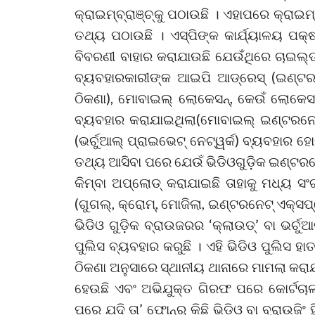
କ୍ରାଇମ୍‌ବ୍ରାଞ୍ଚ୍‌କୁ ପଠାଉଛି । ଏହାପରେ କ୍ରାଇମ୍‌
ତଥ୍ୟ ପଠାଉଛି । ଏସ୍‌ପିଙ୍କ କାର୍ଯ୍ୟାଳୟ ପକ
ବିବରଣୀ ବାହାର କରାଯାଉଛି ଯେଉଁଥିରେ ଚାଇଲ୍ଡ ପ
ବ୍ୟବହାରକାରୀଙ୍କ ଆଇପି ଆଡ୍ରେସ୍‌ (ଇଣ୍ଟରନ
ଠିକଣା), ମୋବାଇଲ୍‌ ଲୋକେସନ୍‌, କେଉଁ ଲୋକେସ
ବ୍ୟବହାର କରାଯାଇଥିଲା(ମୋବାଇଲ୍‌ ଇଣ୍ଟରନେଟ୍
(ଭର୍ଚୁଆଲ୍‌ ପ୍ରାଇଭେଟ୍‌ ନେଟ୍‌ୱର୍କ) ବ୍ୟବହାର 
ତଥ୍ୟ ଆସିବା ପରେ ଯେଉଁ ଭିଡିଓଗୁଡ଼ିକ ଇଣ୍ଟରନେଟ
କିମ୍ବା ଅପ୍‌ଲୋଡ୍‌ କରାଯାଇଛି ତାହାକୁ ମଧ୍ୟ 
(ଗୁଗଲ୍‌, କ୍ରୋମ୍‌, ମୋଜିଲା, ଇଣ୍ଟରନେଟ୍‌ ଏକ୍
ଭିଡିଓ ଗୁଡ଼ିକ ବ୍ରାଉଜରର ‘କ୍ଲାଉଡ୍‌’ ବା ଭର୍ଚୁ
ପୁଲିସ ବ୍ୟବହାର କରୁଛି । ଏହି ଭିଡିଓ ପୁଲିସ 
ଠିକଣା ଅନୁସାରେ ସ୍ଥାନୀୟ ଥାନାରେ ମାମଲା କର
ହେଉଛି ଏବଂ ଅଭିଯୁକ୍ତ ଗିରଫ ପରେ କୋର୍ଟଚାଲ
ପରେ ଯଦି ତା’ ଫୋନ୍‌ରୁ କିଛି ଭିଡିଓ ବା ବ୍ରାଉଜିଂ 