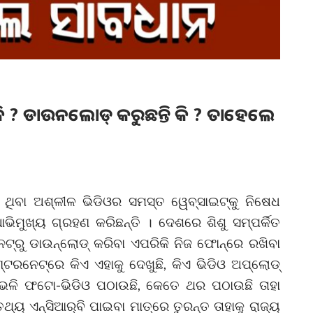
୍ତି କି ? ଡାଉନଲୋଡ୍ କରୁଛନ୍ତି କି ? ତାହେଲେ
 ଥିବା ଅଶ୍ଳୀଳ ଭିଡିଓର ସମସ୍ତ ୱେବ୍‌ସାଇଟ୍‌କୁ ନିଷେଧ
ଆଭିମୁଖ୍ୟ ଗ୍ରହଣ କରିଛନ୍ତି । ଦେଶରେ ଶିଶୁ ସମ୍ପର୍କିତ
‌ରୁ ଡାଉନ୍‌ଲୋଡ୍‌ କରିବା ଏପରିକି ନିଜ ଫୋନ୍‌ରେ ରଖିବା
ରନେଟ୍‌ରେ କିଏ ଏହାକୁ ଦେଖୁଛି, କିଏ ଭିଡିଓ ଅପ୍‌ଲୋଡ୍‌
କୁ ଏଭଳି ଫଟୋ-ଭିଡିଓ ପଠାଉଛି, କେତେ ଥର ପଠାଉଛି ତାହା
ଏନ୍‌ସିଆର୍‌ବି ପାଇବା ମାତ୍ରେ ତୁରନ୍ତ ତାହାକୁ ରାଜ୍ୟ