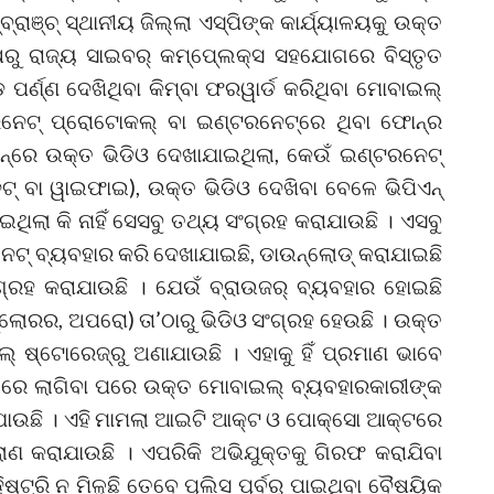
ବ୍ରାଞ୍ଚ୍‌ ସ୍ଥାନୀୟ ଜିଲ୍ଲା ଏସ୍‌ପିଙ୍କ କାର୍ଯ୍ୟାଳୟକୁ ଉକ୍ତ
୍ଷରୁ ରାଜ୍ୟ ସାଇବର୍‌ କମ୍ପେ୍ଲକ୍ସ ସହଯୋଗରେ ବିସ୍ତୃତ
ର୍ଣ୍ଣ ଦେଖିଥିବା କିମ୍ବା ଫରୱାର୍ଡ କରିଥିବା ମୋବାଇଲ୍‌
େଟ୍‌ ପ୍ରୋଟୋକଲ୍‌ ବା ଇଣ୍ଟରନେଟ୍‌ରେ ଥିବା ଫୋନ୍‌ର
ନ୍‌ରେ ଉକ୍ତ ଭିଡିଓ ଦେଖାଯାଇଥିଲା, କେଉଁ ଇଣ୍ଟରନେଟ୍‌
‌ ବା ୱାଇଫାଇ), ଉକ୍ତ ଭିଡିଓ ଦେଖିବା ବେଳେ ଭିପିଏନ୍‌
ହୋଇଥିଲା କି ନାହିଁ ସେସବୁ ତଥ୍ୟ ସଂଗ୍ରହ କରାଯାଉଛି । ଏସବୁ
୍‌ ବ୍ୟବହାର କରି ଦେଖାଯାଇଛି, ଡାଉନ୍‌ଲୋଡ୍‌ କରାଯାଇଛି
ସଂଗ୍ରହ କରାଯାଉଛି । ଯେଉଁ ବ୍ରାଉଜର୍‌ ବ୍ୟବହାର ହୋଇଛି
ସପ୍ଲୋରର, ଅପରୋ) ତା’ଠାରୁ ଭିଡିଓ ସଂଗ୍ରହ ହେଉଛି । ଉକ୍ତ
ଆଲ୍‌ ଷ୍ଟୋରେଜ୍‌ରୁ ଅଣାଯାଉଛି । ଏହାକୁ ହିଁ ପ୍ରମାଣ ଭାବେ
ହାତରେ ଲାଗିବା ପରେ ଉକ୍ତ ମୋବାଇଲ୍‌ ବ୍ୟବହାରକାରୀଙ୍କ
ାଯାଉଛି । ଏହି ମାମଲା ଆଇଟି ଆକ୍ଟ ଓ ପୋକ୍‌ସୋ ଆକ୍ଟରେ
ାଣ କରାଯାଉଛି । ଏପରିକି ଅଭିଯୁକ୍ତକୁ ଗିରଫ କରାଯିବା
ହିଷ୍ଟ୍ରି ନ ମିଳୁଛି ତେବେ ପୁଲିସ ପୂର୍ବରୁ ପାଇଥିବା ବୈଷୟିକ