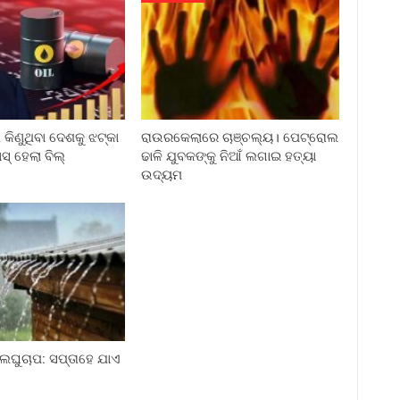
କିଣୁଥିବା ଦେଶକୁ ଝଟ୍‌କା
ରାଉରକେଲାରେ ଚାଞ୍ଚଲ୍ୟ। ପେଟ୍ରୋଲ
ାସ୍ ହେଲା ବିଲ୍
ଢାଳି ଯୁବକଙ୍କୁ ନିଆଁ ଲଗାଇ ହତ୍ୟା
ଉଦ୍ୟମ
ଲଘୁଚାପ: ସପ୍ତାହେ ଯାଏ