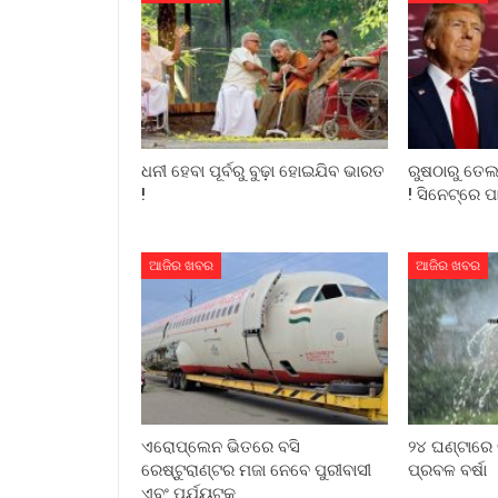
ଧନୀ ହେବା ପୂର୍ବରୁ ବୁଢ଼ା ହୋଇଯିବ ଭାରତ
ରୁଷଠାରୁ ତେଲ 
!
! ସିନେଟ୍‌ରେ ପ
ଆଜିର ଖବର
ଆଜିର ଖବର
ଏରୋପ୍ଲେନ ଭିତରେ ବସି
୨୪ ଘଣ୍ଟାରେ 
ରେଷ୍ଟୁରାଣ୍ଟର ମଜା ନେବେ ପୁରୀବାସୀ
ପ୍ରବଳ ବର୍ଷା
ଏବଂ ପର୍ଯ୍ୟଟକ