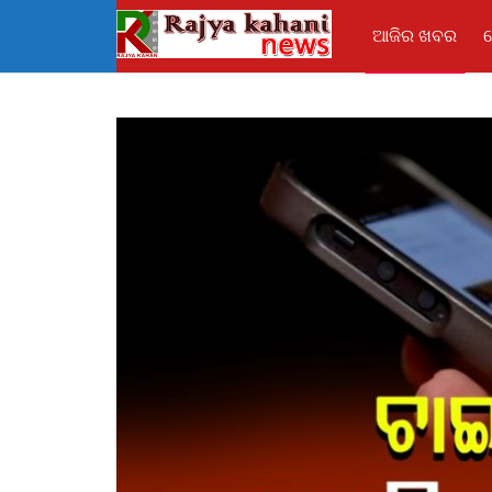
ଆଜିର ଖବର