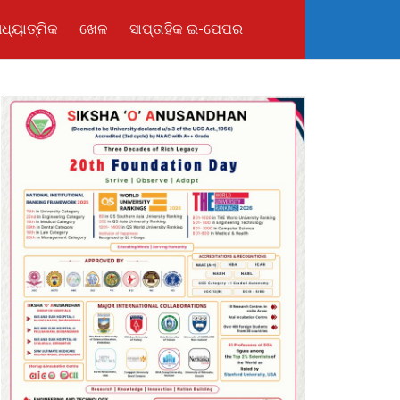
ଧ୍ୟାତ୍ମିକ
ଖେଳ
ସାପ୍ତାହିକ ଇ-ପେପର