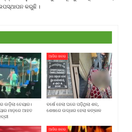
ଉପସ୍ଥାପନ କରୁଛି ।
ଆଜିର ଖବର
ରେ ଉଡ଼ିଲା ଚେୟାର।
ବର୍ଷେ ହେଲା ଘରେ ପଡ଼ିଥିଲା ଶବ,
େୟାର ମାଡ଼ରେ ଆହତ
ଶେଷରେ ଉଦ୍ଧାର ହେଲା କଙ୍କାଳ
ତ୍ରୀ
ଆଜିର ଖବର