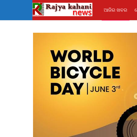
ଆଜିର ଖବର