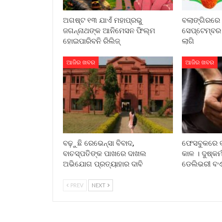
ଅଗଷ୍ଟ ୧୩ ଯାଏଁ ମହାପ୍ରଭୁ
ବଲାଙ୍ଗିରରେ 
ଜଗନ୍ନାଥଙ୍କ ଆନିମେସନ ଫିଲ୍ମ
ସେପ୍ଟେମ୍ବର
ହୋଇପାରିବନି ରିଲିଜ୍
ଲାଗି
ଆଜିର ଖବର
ଆଜିର ଖବର
ବଢ଼ୁଛି ରେଭେନ୍ସା ବିବାଦ,
ଫେସବୁକରେ ବନ
ବାଚସ୍ପତିଙ୍କ ପାଖରେ ଦାଖଲ
କାଳ । ଦୁଷ୍କ
ଅଭିଯୋଗ ପ୍ରତ୍ୟାହାର ଦାବି
ଡେଲିଭରୀ ବ
PREV
NEXT