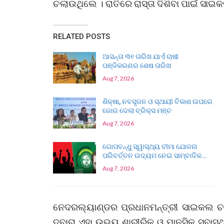
ଚଲାଉଥିଲେ । ରାତିରେ ରାସ୍ତା ଦିଶିବା ପାଇଁ ସ
RELATED POSTS
ଆସନ୍ତା ୩୧ ତାରିଖ ଯାଏଁ ଚାଷୀ
ପଞ୍ଜିକରଣର ଶେଷ ତାରିଖ
Aug 7, 2026
ଶିକ୍ଷା, ନବସୃଜନ ଓ ସ୍ଥାୟୀ ବିକାଶ ଉପରେ
ଜୋର ଦେଲା ବ୍ରିକ୍ସ ମଞ୍ଚ
Aug 7, 2026
ଗୋପବନ୍ଧୁ ସ୍ୱାସ୍ଥ୍ୟ ବୀମା ଯୋଜନା
ପରିବର୍ତ୍ତନ ଉଦ୍ୟମ ନେଇ ସାମ୍ବାଦିକ…
Aug 7, 2026
ନେଦରଲ୍ୟାଣ୍ଡର ପ୍ରଧାନମନ୍ତ୍ରୀ ସାଇକଲ ଚଳ
ଦ୍ବାରା ଏହା ଉଭୟ ଶାରୀରିକ ଓ ମାନସିକ ସ୍ବାସ୍ଥ୍