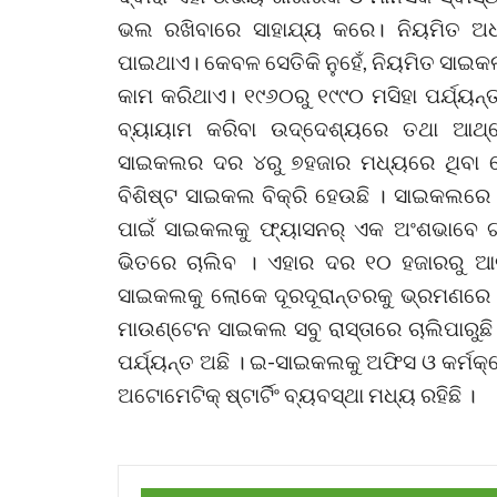
ଭଲ ରଖିବାରେ ସାହାଯ୍ୟ କରେ। ନିୟମିତ ଅଧଘ
ପାଇଥାଏ। କେବଳ ସେତିକି ନୁହେଁ, ନିୟମିତ ସାଇକଲ 
କାମ କରିଥାଏ। ୧୯୬୦ରୁ ୧୯୯୦ ମସିହା ପର୍ଯ୍
ବ୍ୟାୟାମ କରିବା ଉଦ୍ଦେଶ୍ୟରେ ତଥା ଆଥ୍‌ଲେ
ସାଇକଲର ଦର ୪ରୁ ୭ହଜାର ମଧ୍ୟରେ ଥିବା ବ
ବିଶିଷ୍ଟ ସାଇକଲ ବିକ୍ରି ହେଉଛି । ସାଇକଲରେ ଗି
ପାଇଁ ସାଇକଲକୁ ଫ୍ୟାସନର୍‌ ଏକ ଅଂଶଭାବେ ଗ
ଭିତରେ ଚାଲିବ । ଏହାର ଦର ୧୦ ହଜାରରୁ ଆରମ୍
ସାଇକଲକୁ ଲୋକେ ଦୂରଦୂରାନ୍ତରକୁ ଭ୍ରମଣରେ 
ମାଉଣ୍ଟେନ ସାଇକଲ ସବୁ ରାସ୍ତାରେ ଚାଲିପାରୁ
ପର୍ଯ୍ୟନ୍ତ ଅଛି । ଇ-ସାଇକଲକୁ ଅଫିସ ଓ କର୍ମକ
ଅଟୋମେଟିକ୍‌ ଷ୍ଟାର୍ଟିଂ ବ୍ୟବସ୍ଥା ମଧ୍ୟ ରହିଛି ।