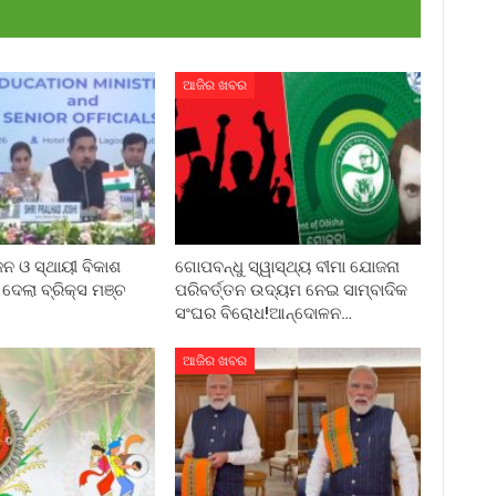
ଆଜିର ଖବର
ଜନ ଓ ସ୍ଥାୟୀ ବିକାଶ
ଗୋପବନ୍ଧୁ ସ୍ୱାସ୍ଥ୍ୟ ବୀମା ଯୋଜନା
େଲା ବ୍ରିକ୍ସ ମଞ୍ଚ
ପରିବର୍ତ୍ତନ ଉଦ୍ୟମ ନେଇ ସାମ୍ବାଦିକ
ସଂଘର ବିରୋଧ!ଆନ୍ଦୋଳନ…
ଆଜିର ଖବର