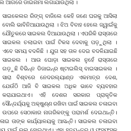
ାଇକଲ ଆଗରେ ଡାଇନାମା ଲଗାଯାଉଥିଲା ।
ସାଇକେଲର ରିଙ୍ଗ୍‌ ବାଜିଲେ କେହି ଜଣେ ଘରକୁ ଆସିଲା
ବୋଲି ଭାବିନିଆଯାଉଥିଲା । ଝିଅ ବିବାହ ହେଲେ ଜ୍ୱାଇଁକୁ
ଯୌତୁକରେ ସାଇକଲ ଦିଆଯାଉଥିଲା । ଏପରିକି ରାସ୍ତାରେ
ସାଇକଲ ଚଲାଇବା ପାଇଁ ଟିକସ ଦେବାକୁ ପଡ଼ୁଥିଲା ।
ଏବେ ସମୟ ବଦଳିଛି । ଯୁଗ ସହ ତାଳ ଦେଇ ବଦଳିଯାଇଛି
ସାଇକଲ । ଆଉ ଘୋଡ଼ା ସାଇକଲ ନୁହେଁ ରାସ୍ତାରେ
ଗଡ଼ୁଛି ବିଭିନ୍ନ ଡିଜାଇନ୍‌ର ଷ୍ଟାଇଲିସ୍‌ ବାଇସାଇକଲ ।
ସାରା ବିଶ୍ବରେ ନେଦରଲ୍ୟାଣ୍ଡ ଏକମାତ୍ର ଦେଶ,
ଯେଉଁଠି ଆଜି ବି ସାଇକଲ ଅଧିକ ଭାବେ ବ୍ୟବହାର
କରାଯାଇଥାଏ। ଏହି ଦେଶର ସରକାର ପ୍ରାକୃତିକ
ସୌନ୍ଦର୍ଯ୍ୟକୁ ଅକ୍ଷୁଣ୍ଣ ରଖିବା ପାଇଁ ସାଇକଲ ଚଳାଇବା
ଉପରେ ସେଠାକାର ନାଗରିକଙ୍କୁ ପରାମର୍ଶ ଦେଇଥାନ୍ତି।
ାଇ ତାଙ୍କ କାର୍ଯ୍ୟାଳୟକୁ ଆସନ୍ତି। ସାଇକଲ ଚଳାଇବା
ୟ ପାଇଁ ଭଲ ହୋଇଥାଏ। ଏହା ହୃଦ୍‌ଯନ୍ତ୍ର ଓ ଫୁସ୍‌ଫୁସ୍‌କୁ