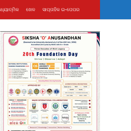
ଧ୍ୟାତ୍ମିକ
ଖେଳ
ସାପ୍ତାହିକ ଇ-ପେପର