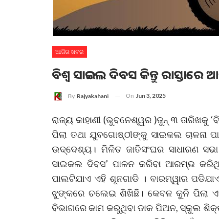
ଆଜିର ଖବର
ବିଶ୍ୱ ସାଇକଲ ଦିବସ କିନ୍ତୁ ରାସ୍ତାର
On
Jun 3, 2025
By
Rajyakahani
ରାଜ୍ୟ କାହାଣୀ (ଭୁବନେଶ୍ୱର )ଜୁନ୍ ୩ ତାରିଖକୁ 
ପିଲା ତଥା ଯୁବଗୋଷ୍ଠୀଙ୍କୁ ସାଇକଲ ଚାଳନା ପା
ଉଦ୍ଦେଶ୍ୟ। ମିଳିତ ଜାତିସଂଘର ସାଧାରଣ ସଭା
ସାଇକଲ ଦିବସ’ ପାଳନ କରିବା ଆରମ୍ଭ କରିଥି
ପାଲଟିଯାଏ ଏହି ଶୂନଗାଡି । ବାରମ୍ୱାର ପଡିଯା
ଝୁଙ୍କରେ ଚଲେଇ ଶିଖିଛି। କେବଳ କୁନି ପିଲା
ବିଭାଗରେ କାମ କରୁଥିବା ଡାକ ପିଅନ, ସ୍କୁଲ ଶ