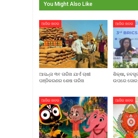
You Might Also Like
ଆଜିର ଖବର
ଆଜିର ଖବର
ଆସନ୍ତା ୩୧ ତାରିଖ ଯାଏଁ ଚାଷୀ
ଶିକ୍ଷା, ନବସୃ
ପଞ୍ଜିକରଣର ଶେଷ ତାରିଖ
ଉପରେ ଜୋର ଦ
ଆଜିର ଖବର
ଆଜିର ଖବର