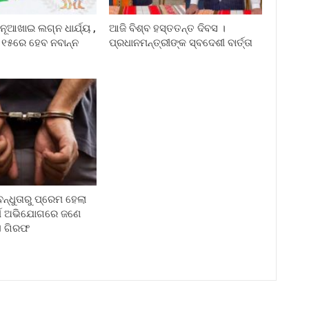
ନୂଆଖାଇ ଲଗ୍ନ ଧାର୍ଯ୍ୟ ,
ଆଜି ବିଶ୍ବ ହସ୍ତତନ୍ତ ଦିବସ ।
 ୧୫ରେ ହେବ ନବାନ୍ନ
ପ୍ରଧାନମନ୍ତ୍ରୀଙ୍କ ସ୍ବଦେଶୀ ବାର୍ତ୍ତା
୍ଧୁତାରୁ ପ୍ରେମ ହେଲା
ର୍ମ ଅଭିଯୋଗରେ ଜଣେ
ଏ ଗିରଫ