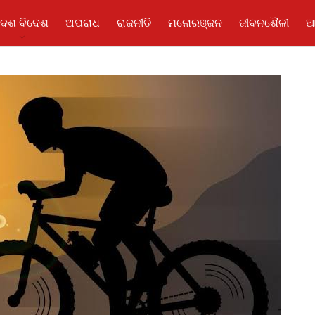
ଦେଶ ବିଦେଶ
ଅପରାଧ
ରାଜନୀତି
ମନୋରଞ୍ଜନ
ଜୀବନଶୈଳୀ
ଆ