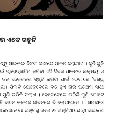
େ ଆଉ ଏତେ ଗଡ଼ୁନି
‘ବିଶ୍ୱ ସାଇକଲ ଦିବସ’ ଭାବରେ ପାଳନ କରାଯାଏ । କୁନି କୁନି
ଇଁ ପ୍ରୋତ୍ସାହିତ କରିବା ଏହି ଦିବସ ପାଳନର ଲକ୍ଷ୍ୟ ଓ
 ଜନ ସଚେତନତା ସୃଷ୍ଟି କରିବା ପାଇଁ ୨୦୧୮ରେ ‘ବିଶ୍ୱ
ଲା। ପିଲାଟି ଯେତେବେଳେ ବଡ ହୁଏ ତାର ପ୍ରଥମ ସାଥୀ
ଏ ପୁଣି ଉଠିକି ଚଲାଏ । ବେଳେବେଳେ ଉଠିକି ପୁଣି ଗୋଟେ
 ଏହି ବାହନ କଲେଜ ଜୀବନରେ ବି ଲୋଡାପଡେ ।। ସରକାରୀ
ିକ୍ଷକମାନେ ୧୪ ଇଞ୍ଚରୁ ନେଇ ୨୨ ଇଞ୍ଚିଆ ଘୋଡ଼ା ସାଇକଲ