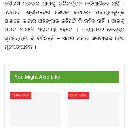
କୌଣସି ସରକାର ଧାମକୁ ପରିବର୍ତ୍ତନ କରିପାରିବେ ନାହିଁ ।
ସେପଟେ ଶ୍ରୀମନ୍ଦିର ସେବକ କହିଲେ- ମହାପ୍ରଭୁଙ୍କ
ପାଖରେ କାହାର ଅହଙ୍କାର ରହିନାହିଁ କି ରହିବ ନାହିଁ । ଆଗକୁ
ମମତା ବାନାର୍ଜୀ ଧରାଶାୟୀ ହେବେ । ଅନ୍ୟପଟେ କେନ୍ଦ୍ର
ଗୃହମନ୍ତ୍ରୀ ବି କହିଛନ୍ତି – ଏଥର ମମତା ସରକାରର ହେବ
ମୂଳୋତ୍ପାଟନ ।
You Might Also Like
ଆଜିର ଖବର
ଆଜିର ଖବର