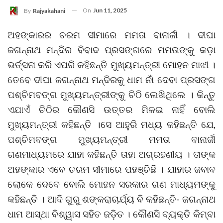
On
Jun 11, 2025
By
Rajyakahani
ଅହଙ୍କାରର ଚରମ ସୀମାରେ ମମତା ବାନାର୍ଜୀ । ଦୀଘା
ଜଗନ୍ନାଥ ମନ୍ଦିର ବିବାଦ ପ୍ରସଙ୍ଗରେ ମମତାଙ୍କୁ କଡ଼ା
ଭର୍ତ୍ସନା କରି ଏପରି କହିଛନ୍ତି ମୁଖ୍ୟମନ୍ତ୍ରୀ ମୋହନ ମାଝୀ ।
ତେବେ ଦୀଘା ଜଗନ୍ନାଥ ମନ୍ଦିରକୁ ଧାମ ନାଁ ଦେବା ପ୍ରସଙ୍ଗ
ପଶ୍ଚିମବଙ୍ଗ ମୁଖ୍ୟମନ୍ତ୍ରୀଙ୍କୁ ଚିଠି ଲେଖିଥିଲେ । କିନ୍ତୁ
ଏଯାଏଁ ଚିଠିର କୌଣସି ଉତ୍ତର ମିଳଇ ନାହିଁ ବୋଲି
ମୁଖ୍ୟମନ୍ତ୍ରୀ କହିଛନ୍ତି ।ସେ ଆହୁରି ମଧ୍ୟ କହିଛନ୍ତି ଯେ,
ପଶ୍ଚିମବଙ୍ଗ ମୁଖ୍ୟମନ୍ତ୍ରୀ ମମତା ବାନାର୍ଜୀ
ଗଣମାଧ୍ୟମରେ ଯାହା କହିଛନ୍ତି ତାହା ଅଗ୍ରହଣୀୟ । ତାଙ୍କ
ଅହଙ୍କାର ଏବେ ଚରମ ସୀମାରେ ପହଞ୍ଚିଛି । ଯାହାର ଜବାବ
ଲୋକେ ଦେବେ ବୋଲି ମୋହନ ସରକାର ଗଣ ମାଧ୍ୟମଙ୍କୁ
କହିଛନ୍ତି । ଆଦି ଗୁରୁ ଶଙ୍କରାଚାର୍ଯ୍ୟ ବି କହିଛନ୍ତି- ଜଗନ୍ନାଥ
ଧାମ ଆସ୍ଥା ବିଶ୍ୱାସ ସହିତ ଜଡ଼ିତ । କୌଣସି ବ୍ୟକ୍ତି କିମ୍ବା