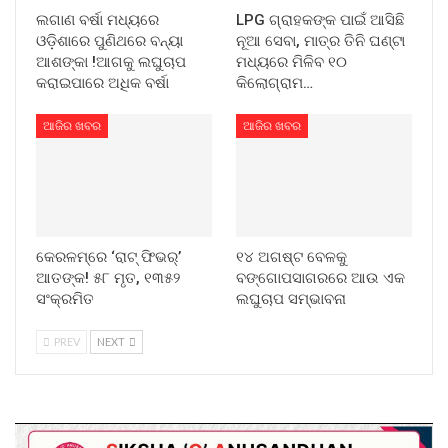
ଲଗାଣ ବର୍ଷା ମଧ୍ୟରେ
LPG ଗ୍ରାହକଙ୍କ ପାଇଁ ଆସିଛି
ଓଡ଼ିଶାରେ ପୁଣିଥରେ ବନ୍ୟା
ନୂଆ ସେବା, ମାତ୍ର ତିନି ଘଣ୍ଟା
ଆଶଙ୍କା !ଆଗକୁ ଲଘୁଚାପ
ମଧ୍ୟରେ ମିଳିବ ୧୦
କରାଇପାରେ ଅଧିକ ବର୍ଷା
କିଲୋଗ୍ରାମ…
ଆଜିର ଖବର
ଆଜିର ଖବର
କେରଳମ୍‌ରେ ‘ରାଟ୍ ଫିଭର୍’
୧୪ ଅଗଷ୍ଟ ବେଳକୁ
ଆତଙ୍କ! ୫୮ ମୃତ, ୧୩୫୨
ବଙ୍ଗୋପସାଗରରେ ଆଉ ଏକ
ସଂକ୍ରମିତ
ଲଘୁଚାପ ସମ୍ଭାବନା
PREV
NEXT