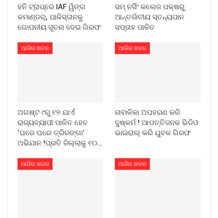
ହନି ଟ୍ରାପ୍‌ରେ IAF ୱିଙ୍ଗ
ସମ୍ ନର୍ସିଂ କଲେଜ ପକ୍ଷରୁ
କମାଣ୍ଡର୍, ପାକିସ୍ତାନକୁ
ଆନ୍ତର୍ଜାତୀୟ ସ୍ତନ୍ୟପାନ
ଗୋପନୀୟ ସୂଚନା ଦେଇ ଗିରଫ
ସପ୍ତାହ ପାଳିତ
ଆଜିର ଖବର
ଆଜିର ଖବର
ଅଗଷ୍ଟ ୯ରୁ ୧୭ ଯାଏଁ
ନାବାଳିକା ଅପହରଣ କରି
ରାଜ୍ୟବ୍ୟାପୀ ପାଳିତ ହେବ
ଦୁଷ୍କର୍ମ ! ଆପତ୍ତିଜନକ ଭିଡିଓ
‘ଘରେ ଘରେ ତ୍ରିରଙ୍ଗା’
ଭାଇରାଲ୍ କରି ଯୁବକ ଗିରଫ
ଅଭିଯାନ !ପ୍ରତି ଜିଲ୍ଲାକୁ ୧୦…
ଆଜିର ଖବର
ଆଜିର ଖବର