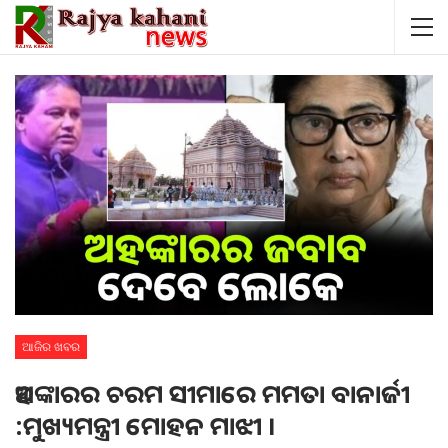
ଆଜିର ଖବର
ଅହଙ୍କାରର ଚରମ ସୀମାରେ ମମତା ବାନାର୍ଜୀ
:ମୁଖ୍ୟମନ୍ତ୍ରୀ ମୋହନ ମାଝୀ ।