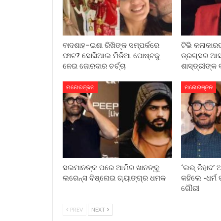
ବାଦଶାହ–ଇଶା ରିଖିଙ୍କ ସମ୍ପର୍କରେ
ଟିଭି କଳାକାରଙ୍
ଫାଟ? ସୋସିଆଲ ମିଡିଆ ପୋଷ୍ଟକୁ
ଡ୍ରଗ୍ସର ଆସ
ନେଇ ଜୋରଦାର ଚର୍ଚ୍ଚା
ଶାସ୍ତ୍ରୀଙ୍କ 
ମନୋରଞ୍ଜନ
ମନୋରଞ୍ଜନ
ସଲମାନଙ୍କ ପରେ ଆମିର ଖାନଙ୍କୁ
‘ଲଭ୍ ଜିହାଦ’
ଲରେନ୍ସ ବିଷ୍ନୋଇ ଗ୍ୟାଙ୍ଗ୍‌ର ଧମକ
କହିଲେ -ଧର୍ମ ପ
ଗୌରୀ
PREV
NEXT