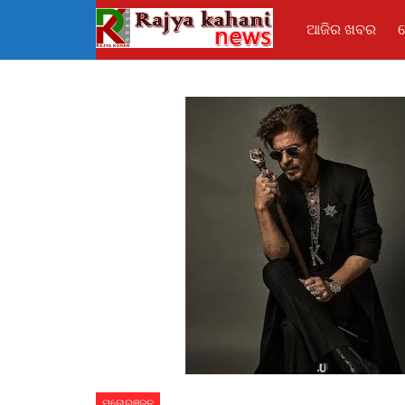
ଆଜିର ଖବର
ମନୋରଞ୍ଜନ