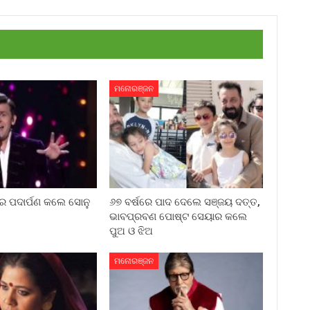
ମନୋରଞ୍ଜନ
େ ପଦାର୍ପଣ କଲେ ସୋନୁ
୬୭ ବର୍ଷରେ ପାଦ ଦେଲେ ସଞ୍ଜୟ ଦତ୍ତ,
ଭାବପ୍ରବଣ ପୋଷ୍ଟ ସେୟାର କଲେ
ପୁଅ ଓ ଝିଅ
ମନୋରଞ୍ଜନ