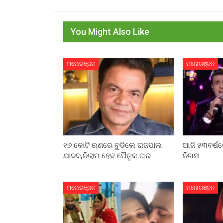
You Might Also Like
ମନୋରଞ୍ଜନ
ମନୋରଞ୍ଜନ
୧୬ କୋଟି ଋଣରେ ବୁଡିଲେ ରାଜପାଲ
ଆଜି ୫୩ବର୍ଷର
ଯାଦବ,ନିଲାମ ହେବ ପୈତୃକ ଘର
ନିଗମ
ମନୋରଞ୍ଜନ
ମନୋରଞ୍ଜନ