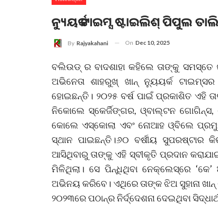
ନ୍ୟୁୟର୍କ ଟାଇମ୍ସ ଷ୍ଟାଇଲିଶ୍‌ ପିପୁଲ ତାଲ
On
Dec 10, 2025
By
Rajyakahani
ବଲିଉଡ୍ ର ବାଦଶାହା କହିଲେ ତାଙ୍କୁ ସମସ୍ତେ ଜ
ଅଭିନେତା ଶାହରୁଖ୍‌ ଖାନ୍‌ ନ୍ୟୁୟର୍କ ଟାଇମ୍
ହୋଇଛନ୍ତି। ୨୦୨୫ ବର୍ଷ ପାଇଁ ପ୍ରକାଶିତ ଏହି ତାଲି
ନିକୋଲେ ସ୍କେର୍ଜିଙ୍ଗର, ଓ୍ବାଲ୍ଟନ ଗୋଗିନ୍ସ,
କୋଲେ ଏସ୍କୋଲା ଏବଂ ନୋଆହ ଓ୍ବିଲେ ପ୍ରମୁଖ 
ସ୍ଥାନ ପାଇଛନ୍ତି।୬୦ ବର୍ଷୀୟ ସୁପରଷ୍ଟାର କି
ଆସିଥିବାରୁ ତାଙ୍କୁ ଏହି ସ୍ବୀକୃତି ପ୍ରଦାନ କରାଯ
ମିଳିଥିଲା। ସେ ପିନ୍ଧିଥିବା ନେକ୍‌ଲେସ୍‌ରେ ‘କେ
ଅଭିନୟ କରିବେ। ଏଥିରେ ତାଙ୍କ ଝିଅ ସୁହାନା ଖାନ୍‌
୨୦୨୩ରେ ପଠାନ୍‌ର ନିର୍ଦ୍ଦେଶନା ଦେଇଥିବା ସିଦ୍ଧାର