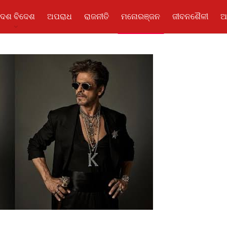
ଦେଶ ବିଦେଶ
ଅପରାଧ
ରାଜନୀତି
ମନୋରଞ୍ଜନ
ଜୀବନଶୈଳୀ
ଆ