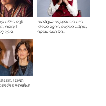
କ ପାର୍ଟିରେ ଜମୁଛି
ଆଇସିୟୁରେ ଅସ୍ତ୍ରୋପଚାର ପରେ
ର, ନାରାୟଣୀ
‘ଜୀବନର ସବୁଠାରୁ କଷ୍ଟକର ପର୍ଯ୍ୟାୟ’
ବଡ଼ ଖୁଲାସା
ପ୍ରକାଶ କଲେ ବିଗ୍‌…
 ଅଭିଯୋଗ ! ଆମିର
ରିବର୍ତ୍ତନ କରିନାହାଁନ୍ତି