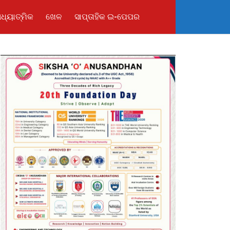
ଧ୍ୟାତ୍ମିକ
ଖେଳ
ସାପ୍ତାହିକ ଇ-ପେପର