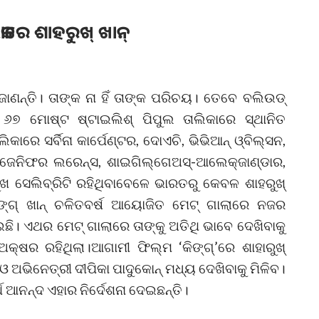
ିକାରେ ଶାହରୁଖ୍‌ ଖାନ୍‌
ାଣନ୍ତି। ତାଙ୍କ ନା ହିଁ ତାଙ୍କ ପରିଚୟ। ତେବେ ବଲିଉଡ୍‌
ସର ୬୭ ମୋଷ୍ଟ ଷ୍ଟାଇଲିଶ୍‌ ପିପୁଲ ତାଲିକାରେ ସ୍ଥାନିତ
କାରେ ସର୍ବିନା କାର୍ପେଣ୍ଟର, ଦୋଏଚି, ଭିଭିଆନ୍‌ ଓ୍ବିଲ୍‌ସନ,
 ଜେନିଫର ଲରେନ୍ସ, ଶାଇଗିଲ୍‌ଗେଅସ୍‌-ଆଲେକ୍‌ଜାଣ୍ଡାର,
ସେଲିବ୍ରିଟି ରହିଥିବାବେଳେ ଭାରତରୁ କେବଳ ଶାହରୁଖ୍‌
ଙ୍ଗ୍‌ ଖାନ୍‌ ଚଳିତବର୍ଷ ଆୟୋଜିତ ମେଟ୍‌ ଗାଲାରେ ନଜର
ାଇଛି। ଏଥର ମେଟ୍‌ ଗାଲାରେ ତାଙ୍କୁ ଅତିଥି ଭାବେ ଦେଖିବାକୁ
’ ଅକ୍ଷର ରହିଥିଲା।ଆଗାମୀ ଫିଲ୍ମ ‘କିଙ୍ଗ୍‌’ରେ ଶାହାରୁଖ୍
 ଓ ଅଭିନେତ୍ରୀ ଦୀପିକା ପାଦୁକୋନ୍‌ ମଧ୍ୟ ଦେଖିବାକୁ ମିଳିବ।
୍ଥ ଆନନ୍ଦ ଏହାର ନିର୍ଦେଶନା ଦେଇଛନ୍ତି।