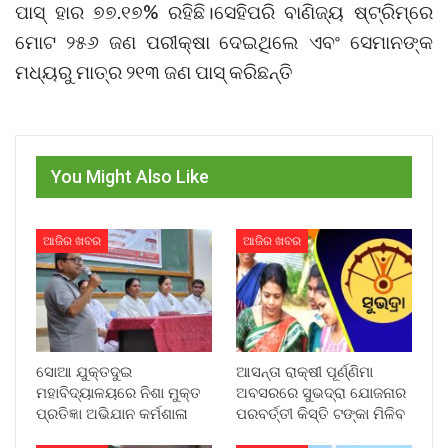
ପାସ୍ ହାର ୭୭.୧୭% ରହିଛି।ସେହିପରି ବାଣିଜ୍ୟ ଷ୍ଟ୍ରିମ୍‌ରେ
ମୋଟ ୨୫୬ ଜଣ ପରୀକ୍ଷା ଦେଇଥିଲେ ଏବଂ ସେମାନଙ୍କ
ମଧ୍ୟରୁ ମାତ୍ର ୨୧୩ ଜଣ ପାସ୍ କରିଛନ୍ତି
You Might Also Like
ଆଜିର ଖବର
ଆଜିର ଖବର
ସୋଆ ଯୁକ୍ତଦୁଇ
ଆସନ୍ତା ରାକ୍ଷୀ ପୂର୍ଣ୍ଣିମା
ମହାବିଦ୍ୟାଳୟରେ ନିଶା ମୁକ୍ତ
ଅବସରରେ ସୁଭଦ୍ରା ଯୋଜନାର
ପ୍ରତିଜ୍ଞା ଅଭିଯାନ କର୍ମଶାଳା
ପରବର୍ତ୍ତୀ କିସ୍ତି ଟଙ୍କା ମିଳିବ