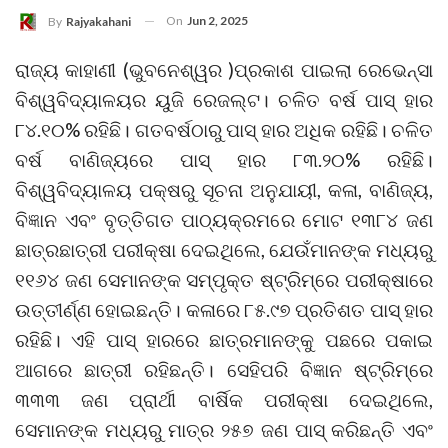
On
Jun 2, 2025
By
Rajyakahani
ରାଜ୍ୟ କାହାଣୀ (ଭୁବନେଶ୍ୱର )ପ୍ରକାଶ ପାଇଲା ରେଭେନ୍ସା
ବିଶ୍ୱବିଦ୍ୟାଳୟର ୟୁଜି ରେଜଲ୍ଟ। ଚଳିତ ବର୍ଷ ପାସ୍ ହାର
୮୪.୧୦% ରହିଛି। ଗତବର୍ଷଠାରୁ ପାସ୍ ହାର ଅଧିକ ରହିଛି। ଚଳିତ
ବର୍ଷ ବାଣିଜ୍ୟରେ ପାସ୍ ହାର ୮୩.୨୦% ରହିଛି।
ବିଶ୍ୱବିଦ୍ୟାଳୟ ପକ୍ଷରୁ ସୂଚନା ଅନୁଯାୟୀ, କଳା, ବାଣିଜ୍ୟ,
ବିଜ୍ଞାନ ଏବଂ ବୃତ୍ତିଗତ ପାଠ୍ୟକ୍ରମରେ ମୋଟ ୧୩୮୪ ଜଣ
ଛାତ୍ରଛାତ୍ରୀ ପରୀକ୍ଷା ଦେଇଥିଲେ, ଯେଉଁମାନଙ୍କ ମଧ୍ୟରୁ
୧୧୬୪ ଜଣ ସେମାନଙ୍କ ସମ୍ପୃକ୍ତ ଷ୍ଟ୍ରିମ୍‌ରେ ପରୀକ୍ଷାରେ
ଉତ୍ତୀର୍ଣ୍ଣ ହୋଇଛନ୍ତି। କଳାରେ ୮୫.୯୭ ପ୍ରତିଶତ ପାସ୍ ହାର
ରହିଛି। ଏହି ପାସ୍ ହାରରେ ଛାତ୍ରମାନଙ୍କୁ ପଛରେ ପକାଇ
ଆଗରେ ଛାତ୍ରୀ ରହିଛନ୍ତି। ସେହିପରି ବିଜ୍ଞାନ ଷ୍ଟ୍ରିମ୍‌ରେ
୩୩୩ ଜଣ ପ୍ରାର୍ଥୀ ବାର୍ଷିକ ପରୀକ୍ଷା ଦେଇଥିଲେ,
ସେମାନଙ୍କ ମଧ୍ୟରୁ ମାତ୍ର ୨୫୭ ଜଣ ପାସ୍ କରିଛନ୍ତି ଏବଂ