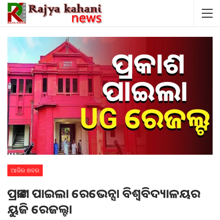
ଆଜିର ଖବର
ପ୍ରକାଶ ପାଇଲା ରେଭେନ୍ସା ବିଶ୍ୱବିଦ୍ୟାଳୟର
ୟୁଜି ରେଜଲ୍ଟ।