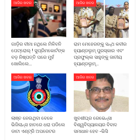
ଆଜିର ଖବର
ଆଜିର ଖବର
ଗାଡ଼ିର ବୀମା ନଥିଲେ ମିଳିବନି
ରାମ ମେହେରଙ୍କୁ ସନ୍ଥ କବୀର
ପେଟ୍ରୋଲ୍ ! ସୁପ୍ରିମକୋର୍ଟଙ୍କ
ହ୍ୟାଣ୍ଡଲୁମ୍ ପୁରସ୍କାର ଏବଂ
ବଡ଼ ନିଷ୍ପତ୍ତି ପରେ ମୁହଁ
ପ୍ରଫୁଲ୍ଲ ସାହୁଙ୍କୁ ଜାତୀୟ
ଖୋଲିଲେ…
ହ୍ୟାଣ୍ଡଲୁମ୍…
ଆଜିର ଖବର
ଆଜିର ଖବର
ଲାଞ୍ଚ ନେଉଥିବା ବେଳେ
ଖୁବଶୀଘ୍ର ରେଭେନ୍ସା
ଭିଜିଲାନ୍ସ ହାତରେ ଧରା ପଡିଲେ
ବିଶ୍ୱବିଦ୍ୟାଳୟର ବିବାଦ
ଡାଟା ଏଣ୍ଟ୍ରି ଅପରେଟର
ସମାଧାନ ହେବ -ଭିସି