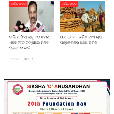
ଆଜିର ଖବର
ଆଜିର ଖବର
ବାଲି ମାଫିଆଙ୍କୁ ବଡ଼ ଝଟକା !
ଆସନ୍ତା ୩୧ ତାରିଖ ଯାଏଁ ଚାଷୀ
ଏବେ ୬୮୦ ଟଙ୍କାରେ ମିଳିବ
ପଞ୍ଜିକରଣର ଶେଷ ତାରିଖ
ଟ୍ରାକ୍ଟର ବାଲି
PREV
NEXT