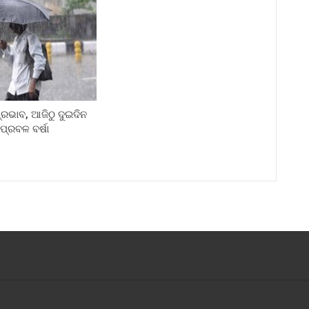
ପ୍ରଭାବ, ଆଜିଠୁ ଦୁଇଦିନ
ପ୍ରବଳ ବର୍ଷା