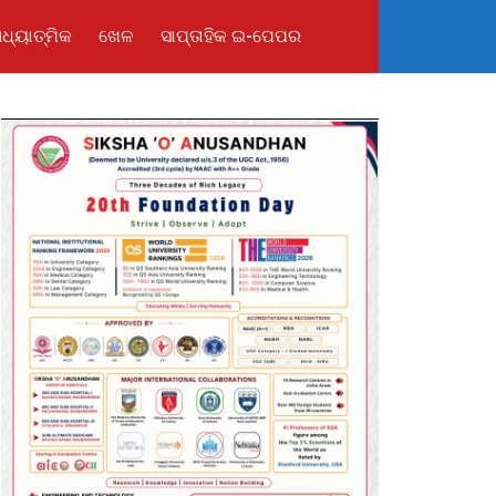
ଧ୍ୟାତ୍ମିକ
ଖେଳ
ସାପ୍ତାହିକ ଇ-ପେପର