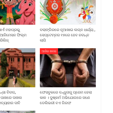
ଏଁ ମହାପ୍ରଭୁ
ବଲାଙ୍ଗିରରେ ନୂଆଖାଇ ଲଗ୍ନ ଧାର୍ଯ୍ୟ ,
 ଆନିମେସନ ଫିଲ୍ମ
ସେପ୍ଟେମ୍ବର ୧୫ରେ ହେବ ନବାନ୍ନ
ିଲିଜ୍
ଲାଗି
ଆଜିର ଖବର
୍ସା ବିବାଦ,
ଫେସବୁକରେ ବନ୍ଧୁତାରୁ ପ୍ରେମ ହେଲା
କ ପାଖରେ ଦାଖଲ
କାଳ । ଦୁଷ୍କର୍ମ ଅଭିଯୋଗରେ ଜଣେ
୍ୟାହାର ଦାବି
ଡେଲିଭରୀ ବଏ ଗିରଫ