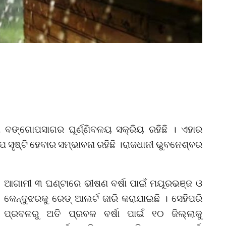
ମ ବଙ୍ଗୋପସାଗର ଘୂର୍ଣ୍ଣିବଳୟ ସକ୍ରିୟ ରହିଛି । ଏହାର
ସୃଷ୍ଟି ହେବାର ସମ୍ଭାବନା ରହିଛି ।ରାଜଧାନୀ ଭୁବନେଶ୍ବର
ଆଗାମୀ ୩ ଘଣ୍ଟାରେ ଭୀଷଣ ବର୍ଷା ପାଇଁ ମୟୂରଭଞ୍ଜ ଓ
କେନ୍ଦୁଝରକୁ ରେଡ୍ ଆଲର୍ଟ ଜାରି କରାଯାଇଛି । ସେହିପରି
ପ୍ରବଳରୁ ଅତି ପ୍ରବଳ ବର୍ଷା ପାଇଁ ୧୦ ଜିଲ୍ଲାକୁ