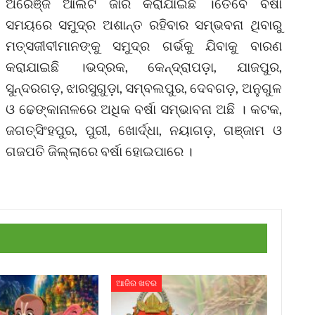
ଅରେଞ୍ଜ ଆଲର୍ଟ ଜାରି କରାଯାଇଛି ।ତେବେ ବର୍ଷା
ସମୟରେ ସମୁଦ୍ର ଅଶାନ୍ତ ରହିବାର ସମ୍ଭବନା ଥିବାରୁ
ମତ୍ସଜୀବୀମାନଙ୍କୁ ସମୁଦ୍ର ଗର୍ଭକୁ ଯିବାକୁ ବାରଣ
କରାଯାଇଛି ।ଭଦ୍ରକ, କେନ୍ଦ୍ରାପଡ଼ା, ଯାଜପୁର,
ସୁନ୍ଦରଗଡ଼, ଝାରସୁଗୁଡ଼ା, ସମ୍ବଲପୁର, ଦେବଗଡ଼, ଅନୁଗୁଳ
ଓ ଢେଙ୍କାନାଳରେ ଅଧିକ ବର୍ଷା ସମ୍ଭାବନା ଅଛି । କଟକ,
ଜଗତ୍‌ସିଂହପୁର, ପୁରୀ, ଖୋର୍ଦ୍ଧା, ନୟାଗଡ଼, ଗଞ୍ଜାମ ଓ
ଗଜପତି ଜିଲ୍ଲାରେ ବର୍ଷା ହୋଇପାରେ ।
ଆଜିର ଖବର