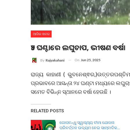
ଆଜିର ଖବର
୨୪ ଘଣ୍ଟାରେ ଲଘୁଚାପ, ଭୀଷଣ ବର୍ଷା
On
Jun 25, 2025
By
Rajyakahani
ରାଜ୍ୟ କାହାଣୀ ( ଭୁବନେଶ୍ଵର,)ଉତ୍ତରପଶ୍ଚି
ପ୍ରଭାବରେ ଆସନ୍ତା ୨୪ ଘଣ୍ଟା ମଧ୍ୟରେ ଲଘୁଚାପ 
ସମେତ ବିଭିନ୍ନ ସ୍ଥାନରେ ବର୍ଷା ହେଉଛି ।
RELATED POSTS
ଗୋପବନ୍ଧୁ ସ୍ୱାସ୍ଥ୍ୟ ବୀମା ଯୋଜନା
ପରିବର୍ତ୍ତନ ଉଦ୍ୟମ ନେଇ ସାମ୍ବାଦିକ…