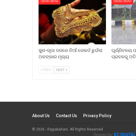
ଆଜିର ଖବର
ଆଜିର ଖବର
ସୁନା-ରୂପା ଦରରେ ନିଆଁ:ରେକର୍ଡ ଛୁଇଁଲା
ଘୂର୍ଣ୍ଣିବଳୟ 
ଅଳଙ୍କାର ମୂଲ୍ୟ
ପ୍ରବଳରୁ ଅତି
PREV
NEXT
About Us
Contact Us
Privacy Policy
© 2026 - Rajyakahani. All Rights Reserved.
Design by:
KC DIGITAL