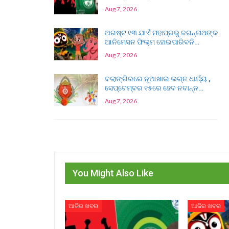
Aug 7, 2026
ଅଗଷ୍ଟ ୧୩ ଯାଏଁ ମହାପ୍ରଭୁ ଜଗନ୍ନାଥଙ୍କ
ଆନିମେସନ ଫିଲ୍ମ ହୋଇପାରିବନି…
Aug 7, 2026
ବଲାଙ୍ଗିରରେ ନୂଆଖାଇ ଲଗ୍ନ ଧାର୍ଯ୍ୟ ,
ସେପ୍ଟେମ୍ବର ୧୫ରେ ହେବ ନବାନ୍ନ…
Aug 7, 2026
You Might Also Like
ଆଜିର ଖବର
ଆଜିର ଖବର