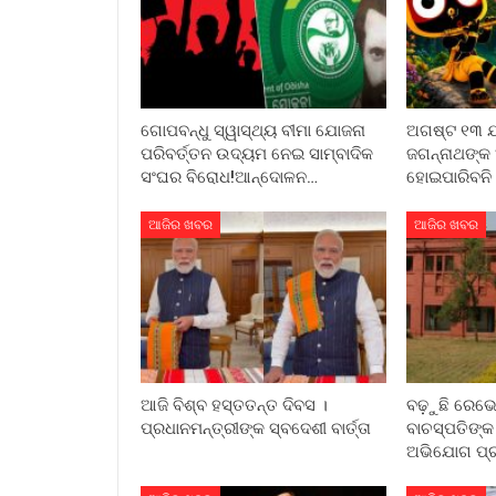
ଗୋପବନ୍ଧୁ ସ୍ୱାସ୍ଥ୍ୟ ବୀମା ଯୋଜନା
ଅଗଷ୍ଟ ୧୩ ଯା
ପରିବର୍ତ୍ତନ ଉଦ୍ୟମ ନେଇ ସାମ୍ବାଦିକ
ଜଗନ୍ନାଥଙ୍କ
ସଂଘର ବିରୋଧ!ଆନ୍ଦୋଳନ…
ହୋଇପାରିବନି ର
ଆଜିର ଖବର
ଆଜିର ଖବର
ଆଜି ବିଶ୍ବ ହସ୍ତତନ୍ତ ଦିବସ ।
ବଢ଼ୁଛି ରେଭେନ
ପ୍ରଧାନମନ୍ତ୍ରୀଙ୍କ ସ୍ବଦେଶୀ ବାର୍ତ୍ତା
ବାଚସ୍ପତିଙ୍
ଅଭିଯୋଗ ପ୍ରତ