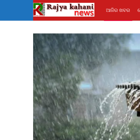
ଆଜିର ଖବର