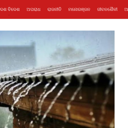
ଦେଶ ବିଦେଶ
ଅପରାଧ
ରାଜନୀତି
ମନୋରଞ୍ଜନ
ଜୀବନଶୈଳୀ
ଆ