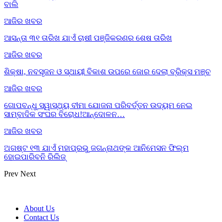
ବାଲି
ଆଜିର ଖବର
ଆସନ୍ତା ୩୧ ତାରିଖ ଯାଏଁ ଚାଷୀ ପଞ୍ଜିକରଣର ଶେଷ ତାରିଖ
ଆଜିର ଖବର
ଶିକ୍ଷା, ନବସୃଜନ ଓ ସ୍ଥାୟୀ ବିକାଶ ଉପରେ ଜୋର ଦେଲା ବ୍ରିକ୍ସ ମଞ୍ଚ
ଆଜିର ଖବର
ଗୋପବନ୍ଧୁ ସ୍ୱାସ୍ଥ୍ୟ ବୀମା ଯୋଜନା ପରିବର୍ତ୍ତନ ଉଦ୍ୟମ ନେଇ
ସାମ୍ବାଦିକ ସଂଘର ବିରୋଧ!ଆନ୍ଦୋଳନ…
ଆଜିର ଖବର
ଅଗଷ୍ଟ ୧୩ ଯାଏଁ ମହାପ୍ରଭୁ ଜଗନ୍ନାଥଙ୍କ ଆନିମେସନ ଫିଲ୍ମ
ହୋଇପାରିବନି ରିଲିଜ୍
Prev
Next
About Us
Contact Us