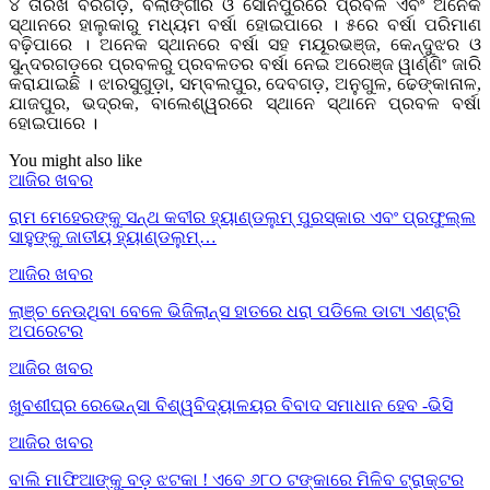
୪ ତାରିଖ ବରଗଡ଼, ବଲାଙ୍ଗୀର ଓ ସୋନପୁରରେ ପ୍ରବଳ ଏବଂ ଅନେକ
ସ୍ଥାନରେ ହାଲୁକାରୁ ମଧ୍ୟମ ବର୍ଷା ହୋଇପାରେ । ୫ରେ ବର୍ଷା ପରିମାଣ
ବଢ଼ିପାରେ । ଅନେକ ସ୍ଥାନରେ ବର୍ଷା ସହ ମୟୂରଭଞ୍ଜ, କେନ୍ଦୁଝର ଓ
ସୁନ୍ଦରଗଡ଼ରେ ପ୍ରବଳରୁ ପ୍ରବଳତର ବର୍ଷା ନେଇ ଅରେଞ୍ଜ ୱାର୍ଣ୍ଣିଂ ଜାରି
କରାଯାଇଛି । ଝାରସୁଗୁଡ଼ା, ସମ୍ବଲପୁର, ଦେବଗଡ଼, ଅନୁଗୁଳ, ଢେଙ୍କାନାଳ,
ଯାଜପୁର, ଭଦ୍ରକ, ବାଲେଶ୍ୱରରେ ସ୍ଥାନେ ସ୍ଥାନେ ପ୍ରବଳ ବର୍ଷା
ହୋଇପାରେ ।
You might also like
ଆଜିର ଖବର
ରାମ ମେହେରଙ୍କୁ ସନ୍ଥ କବୀର ହ୍ୟାଣ୍ଡଲୁମ୍ ପୁରସ୍କାର ଏବଂ ପ୍ରଫୁଲ୍ଲ
ସାହୁଙ୍କୁ ଜାତୀୟ ହ୍ୟାଣ୍ଡଲୁମ୍…
ଆଜିର ଖବର
ଲାଞ୍ଚ ନେଉଥିବା ବେଳେ ଭିଜିଲାନ୍ସ ହାତରେ ଧରା ପଡିଲେ ଡାଟା ଏଣ୍ଟ୍ରି
ଅପରେଟର
ଆଜିର ଖବର
ଖୁବଶୀଘ୍ର ରେଭେନ୍ସା ବିଶ୍ୱବିଦ୍ୟାଳୟର ବିବାଦ ସମାଧାନ ହେବ -ଭିସି
ଆଜିର ଖବର
ବାଲି ମାଫିଆଙ୍କୁ ବଡ଼ ଝଟକା ! ଏବେ ୬୮୦ ଟଙ୍କାରେ ମିଳିବ ଟ୍ରାକ୍ଟର