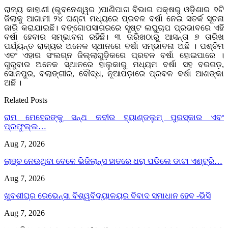
ରାଜ୍ୟ କାହାଣୀ (ଭୁବନେଶ୍ୱର )ପାଣିପାଗ ବିଭାଗ ପକ୍ଷରୁ ଓଡ଼ିଶାର ୭ଟି
ଜିଲାକୁ ଆଗାମୀ ୨୪ ଘଣ୍ଟା ମଧ୍ୟରେ ପ୍ରବଳ ବର୍ଷା ନେଇ ସତର୍କ ସୂଚନା
ଜାରି କରାଯାଇଛି। ବଙ୍ଗୋପସାଗରରେ ସୃଷ୍ଟ ଲଘୁଚାପ ପ୍ରଭାବରେ ଏହି
ବର୍ଷା ହେବାର ସମ୍ଭାବନା ରହିଛି। ୩ ତାରିଖଠାରୁ ଆସନ୍ତା ୭ ତାରିଖ
ପର୍ଯ୍ୟନ୍ତ ରାଜ୍ୟର ଅନେକ ସ୍ଥାନରେ ବର୍ଷା ସମ୍ଭାବନା ଅଛି । ପଶ୍ଚିମ
ଏବଂ ଏହାର ସଂଲଗ୍ନ ଜିଲ୍ଲାଗୁଡ଼ିକରେ ପ୍ରବଳ ବର୍ଷା ହୋଇପାରେ ।
ଗୁରୁବାର ଅନେକ ସ୍ଥାନରେ ହାଲୁକାରୁ ମଧ୍ୟମ ବର୍ଷା ସହ ବରଗଡ଼,
ସୋନପୁର, ବଲାଙ୍ଗୀର, ବୌଦ୍ଧ, ନୂଆପଡ଼ାରେ ପ୍ରବଳ ବର୍ଷା ଆଶଙ୍କା
ଅଛି ।
Related Posts
ରାମ ମେହେରଙ୍କୁ ସନ୍ଥ କବୀର ହ୍ୟାଣ୍ଡଲୁମ୍ ପୁରସ୍କାର ଏବଂ
ପ୍ରଫୁଲ୍ଲ…
Aug 7, 2026
ଲାଞ୍ଚ ନେଉଥିବା ବେଳେ ଭିଜିଲାନ୍ସ ହାତରେ ଧରା ପଡିଲେ ଡାଟା ଏଣ୍ଟ୍ରି…
Aug 7, 2026
ଖୁବଶୀଘ୍ର ରେଭେନ୍ସା ବିଶ୍ୱବିଦ୍ୟାଳୟର ବିବାଦ ସମାଧାନ ହେବ -ଭିସି
Aug 7, 2026