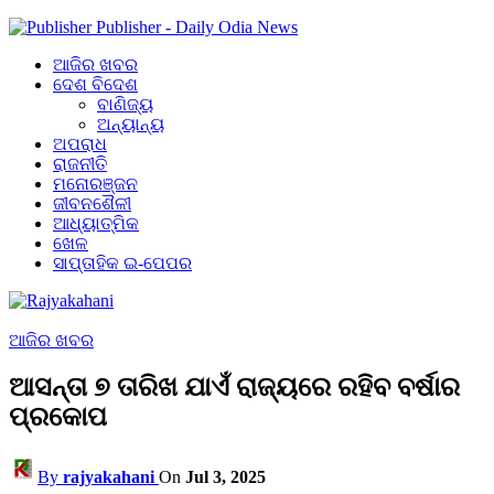
Publisher - Daily Odia News
ଆଜିର ଖବର
ଦେଶ ବିଦେଶ
ବାଣିଜ୍ୟ
ଅନ୍ୟାନ୍ୟ
ଅପରାଧ
ରାଜନୀତି
ମନୋରଞ୍ଜନ
ଜୀବନଶୈଳୀ
ଆଧ୍ୟାତ୍ମିକ
ଖେଳ
ସାପ୍ତାହିକ ଇ-ପେପର
ଆଜିର ଖବର
ଆସନ୍ତା ୭ ତାରିଖ ଯାଏଁ ରାଜ୍ୟରେ ରହିବ ବର୍ଷାର
ପ୍ରକୋପ
By
rajyakahani
On
Jul 3, 2025