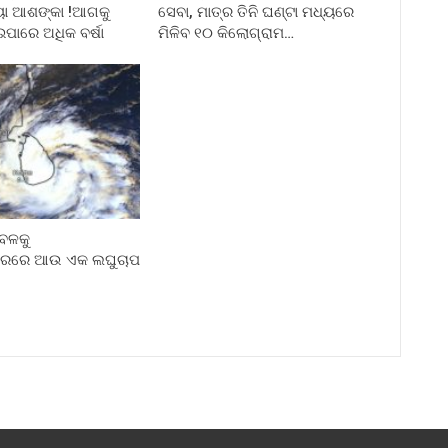
ୟା ଆଶଙ୍କା !ଆଗକୁ
ସେବା, ମାତ୍ର ତିନି ଘଣ୍ଟା ମଧ୍ୟରେ
ପାରେ ଅଧିକ ବର୍ଷା
ମିଳିବ ୧୦ କିଲୋଗ୍ରାମ…
େଳକୁ
ରରେ ଆଉ ଏକ ଲଘୁଚାପ