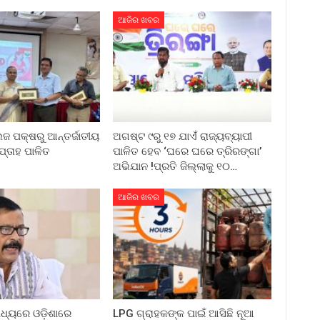
ଆଜିର ଖବର
ଲେଜ ପକ୍ଷରୁ ଆନ୍ତର୍ଜାତୀୟ
ଅଗଷ୍ଟ ୯ରୁ ୧୭ ଯାଏଁ ରାଜ୍ୟବ୍ୟାପୀ
ପ୍ତାହ ପାଳିତ
ପାଳିତ ହେବ ‘ଘରେ ଘରେ ତ୍ରିରଙ୍ଗା’
ଅଭିଯାନ !ପ୍ରତି ଜିଲ୍ଲାକୁ ୧୦…
ଆଜିର ଖବର
ମଧ୍ୟରେ ଓଡ଼ିଶାରେ
LPG ଗ୍ରାହକଙ୍କ ପାଇଁ ଆସିଛି ନୂଆ