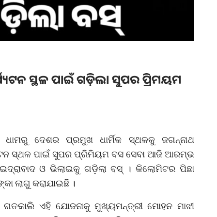
ର୍ଯ୍ୟଟନ ସ୍ଥଳ ପାଇଁ ଗଡ଼ିଲା ସୁପର ପ୍ରିମୟମ
ଥ ଧାମରୁ ଦେଶର ପ୍ରମୁଖ ଧାର୍ମିକ ସ୍ଥଳକୁ ଜଗନ୍ନାଥ
ଯ୍ୟଟନ ସ୍ଥଳ ପାଇଁ ସୁପର ପ୍ରିମିୟମ ବସ ସେବା ଆଜି ଆରମ୍ଭ
ଇଦ୍ରାବାଦ ଓ ଭିଲାଇକୁ ଗଡ଼ିଲା ବସ୍‌ । କିଲୋମିଟର ପିଛା
ଙ୍କା ଲାଗୁ କରାଯାଇଛି ।
ଗତକାଲି ଏହି ଯୋଜନାକୁ ମୁଖ୍ୟମନ୍ତ୍ରୀ ମୋହନ ମାଝୀ