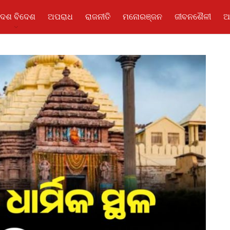
ଦେଶ ବିଦେଶ
ଅପରାଧ
ରାଜନୀତି
ମନୋରଞ୍ଜନ
ଜୀବନଶୈଳୀ
ଆ