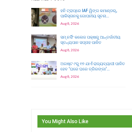
ହନି ଟ୍ରାପ୍‌ରେ IAF ୱିଙ୍ଗ କମାଣ୍ଡର୍,
ପାକିସ୍ତାନକୁ ଗୋପନୀୟ ସୂଚନା…
Aug 8, 2026
ସମ୍ ନର୍ସିଂ କଲେଜ ପକ୍ଷରୁ ଆନ୍ତର୍ଜାତୀୟ
ସ୍ତନ୍ୟପାନ ସପ୍ତାହ ପାଳିତ
Aug 8, 2026
ଅଗଷ୍ଟ ୯ରୁ ୧୭ ଯାଏଁ ରାଜ୍ୟବ୍ୟାପୀ ପାଳିତ
ହେବ ‘ଘରେ ଘରେ ତ୍ରିରଙ୍ଗା’…
Aug 8, 2026
You Might Also Like