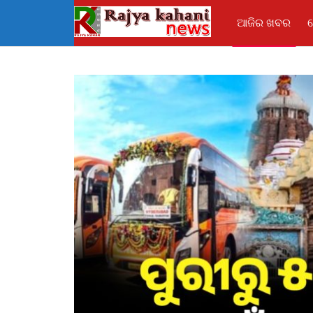
ଆଜିର ଖବର