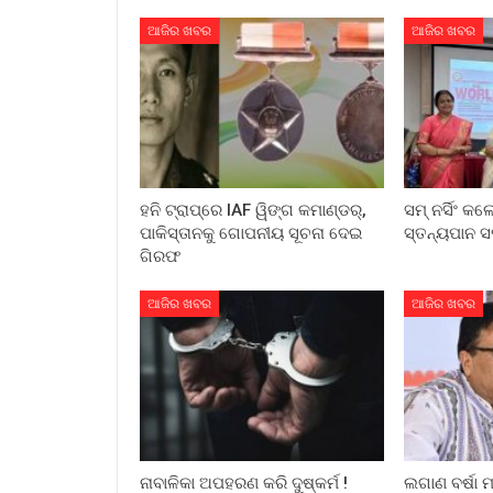
ଆଜିର ଖବର
ଆଜିର ଖବର
ହନି ଟ୍ରାପ୍‌ରେ IAF ୱିଙ୍ଗ କମାଣ୍ଡର୍,
ସମ୍ ନର୍ସିଂ କ
ପାକିସ୍ତାନକୁ ଗୋପନୀୟ ସୂଚନା ଦେଇ
ସ୍ତନ୍ୟପାନ ସ
ଗିରଫ
ଆଜିର ଖବର
ଆଜିର ଖବର
ନାବାଳିକା ଅପହରଣ କରି ଦୁଷ୍କର୍ମ !
ଲଗାଣ ବର୍ଷା 