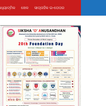
ଧ୍ୟାତ୍ମିକ
ଖେଳ
ସାପ୍ତାହିକ ଇ-ପେପର