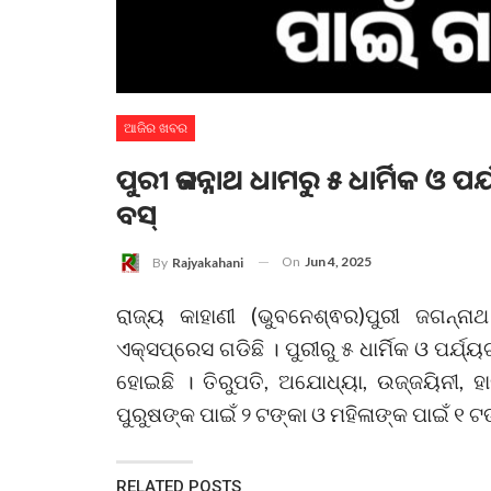
ଆଜିର ଖବର
ପୁରୀ ଜଗନ୍ନାଥ ଧାମରୁ ୫ ଧାର୍ମିକ ଓ ପ
ବସ୍‌
On
Jun 4, 2025
By
Rajyakahani
ରାଜ୍ୟ କାହାଣୀ (ଭୁବନେଶ୍ଵର)ପୁରୀ ଜଗନ୍ନା
ଏକ୍ସପ୍ରେସ ଗଡିଛି । ପୁରୀରୁ ୫ ଧାର୍ମିକ ଓ ପର୍
ହୋଇଛି । ତିରୁପତି, ଅଯୋଧ୍ୟା, ଉଜ୍ଜୟିନୀ, ହା
ପୁରୁଷଙ୍କ ପାଇଁ ୨ ଟଙ୍କା ଓ ମହିଳାଙ୍କ ପାଇଁ ୧ ଟ
RELATED POSTS