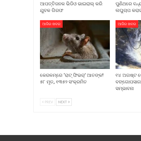
ଆପତ୍ତିଜନକ ଭିଡିଓ ଭାଇରାଲ୍ କରି
ପୁଣିଥରେ ବନ୍
ଯୁବକ ଗିରଫ
ଲଘୁଚାପ କରାଇ
ଆଜିର ଖବର
ଆଜିର ଖବର
କେରଳମ୍‌ରେ ‘ରାଟ୍ ଫିଭର୍’ ଆତଙ୍କ!
୧୪ ଅଗଷ୍ଟ ବ
୫୮ ମୃତ, ୧୩୫୨ ସଂକ୍ରମିତ
ବଙ୍ଗୋପସାଗ
ସମ୍ଭାବନା
PREV
NEXT