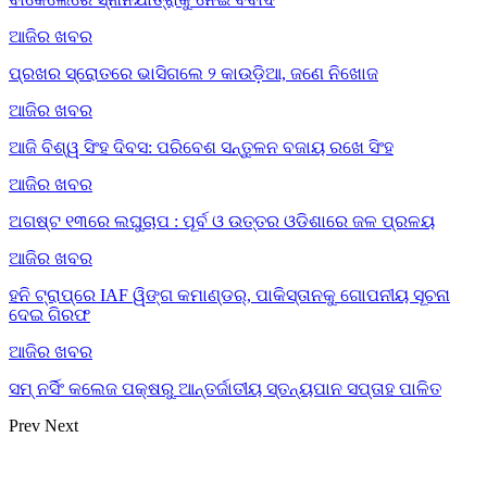
ଆଜିର ଖବର
ପ୍ରଖର ସ୍ରୋତରେ ଭାସିଗଲେ ୨ କାଉଡ଼ିଆ, ଜଣେ ନିଖୋଜ
ଆଜିର ଖବର
ଆଜି ବିଶ୍ୱ ସିଂହ ଦିବସ: ପରିବେଶ ସନ୍ତୁଳନ ବଜାୟ ରଖେ ସିଂହ
ଆଜିର ଖବର
ଅଗଷ୍ଟ ୧୩ରେ ଲଘୁଚାପ : ପୂର୍ବ ଓ ଉତ୍ତର ଓଡିଶାରେ ଜଳ ପ୍ରଳୟ
ଆଜିର ଖବର
ହନି ଟ୍ରାପ୍‌ରେ IAF ୱିଙ୍ଗ କମାଣ୍ଡର୍, ପାକିସ୍ତାନକୁ ଗୋପନୀୟ ସୂଚନା
ଦେଇ ଗିରଫ
ଆଜିର ଖବର
ସମ୍ ନର୍ସିଂ କଲେଜ ପକ୍ଷରୁ ଆନ୍ତର୍ଜାତୀୟ ସ୍ତନ୍ୟପାନ ସପ୍ତାହ ପାଳିତ
Prev
Next