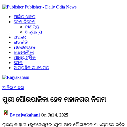
Publisher - Daily Odia News
ଆଜିର ଖବର
ଦେଶ ବିଦେଶ
ବାଣିଜ୍ୟ
ଅନ୍ୟାନ୍ୟ
ଅପରାଧ
ରାଜନୀତି
ମନୋରଞ୍ଜନ
ଜୀବନଶୈଳୀ
ଆଧ୍ୟାତ୍ମିକ
ଖେଳ
ସାପ୍ତାହିକ ଇ-ପେପର
ଆଜିର ଖବର
ପୁରୀ ପୌରପାଳିକା ହେବ ମହାନଗର ନିଗମ
By
rajyakahani
On
Jul 4, 2025
ରାଜ୍ୟ କାହାଣୀ (ଭୁବନେଶ୍ୱର )ପୁରୀ ଆଉ ପୌରାଞ୍ଚଳ ମାନ୍ୟତାରେ ରହିବ