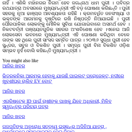
ନାହିଁ । ଏଣିକି ମହାନଗର ନିଗମ ହେବ ଜଗନ୍ନାଥ ଧାମ ପୁରୀ । ପବିତ୍ର
ରଥଯାତ୍ରା ଅବସରରେ ମୁଖ୍ୟମନ୍ତ୍ରୀ ଏହି ବଡ଼ ଘୋଷଣା କରିଛନ୍ତି । ପୁରୀ
ସହରକୁ ନୂଆ ଢାଞ୍ଚାର ଆବଶ୍ୟକତା ରହିଛି । କ୍ରମବର୍ଧିତ ଜନସଂଖ୍ୟା ଓ
ଭକ୍ତଙ୍କ ଆଗମନକୁ ଦୃଷ୍ଟିରେ ରଖି ନିଷ୍ପତ୍ତି ନିଆଯାଇଛି । ପୁରୀ
ପୌରପାଳିକା ଲୋକଙ୍କୁ ମୌଳିକ ସୁବିଧା ଯୋଗାଇବାରେ ଅସମର୍ଥ ହେବ ।
ନିକଟବର୍ତ୍ତୀ ପଞ୍ଚାୟତଗୁଡିକ ସହରର ଅଂଶବିଶେଷ ହେବ ।ଏନେଇ ଆଜି
ଲୋକସେବା ଭବନରେ ମୁଖ୍ୟମନ୍ତ୍ରୀ ଏହି ଘୋଷଣା କରିଥିବା ବେଳେ
ତାଙ୍କ ସହ ଥିଲେ ପୁରୀ ସାଂସଦ ସମ୍ବିତ ପାତ୍ର । ୨୦୩୬ ସୁଦ୍ଧା ପୁରୀ ହେବ
ସୁନ୍ଦର, ସବୁଜ ଓ ବିକଶିତ ପୁରୀ । ସମୃଦ୍ଧ ପୁରୀ ବିନା ବିକଶିତ ଓଡ଼ିଶ
ସମ୍ଭବ ନୁହଁ ବୋଲି କହିଛନ୍ତି ମୁଖ୍ୟମନ୍ତ୍ରୀ ।
You might also like
ଆଜିର ଖବର
ଭିତରକନିକା ଆରମ୍ଭ ହେବାକୁ ଯାଉଛି ପାଇଲଟ୍ ପ୍ରୋଜେକ୍ଟ, ନଦୀରେ
ଖୁବଶୀଘ୍ର ଚାଲିବ EV ବୋଟ୍
ଆଜିର ଖବର
ଏଗ୍ରିଷ୍ଟେକ୍ ID ପାଇଁ ଚାଷୀଙ୍କ ପାଖକୁ ଯିବେ ଅଧିକାରୀ, ମିଳିବ
ସ୍ୱତନ୍ତ୍ର ପରିଚୟ ପତ୍ର
ଆଜିର ଖବର
ଗଜପତିଙ୍କ ଅନୁରୋଧ ସତ୍ତ୍ୱେ ଇସ୍କନ୍‌ର ଅଦିନିଆ ଯାତ୍ରା ,
ବାର୍କେଲେରେ ସ୍ନାନଯାତ୍ରାକୁ ନେଇ ବିବାଦ