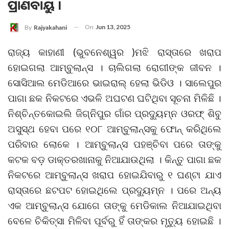
ପ୍ରାଣବାୟୁ ।
On
Jun 13, 2025
By
Rajyakahani
ରାଜ୍ୟ କାହାଣୀ (ଭୁବନେଶ୍ୱର )ମଝି ରାସ୍ତାରେ ଖରାପ
ହୋଇଗଲା ଆମ୍ବୁଲାନ୍ସ । ଚାଲିଗଲା ରୋଗୀଙ୍କ ଜୀବନ ।
ସୋସିଆଲ ମେଡିଆରେ ଭାଇରାଲ୍ ହେଲା ଭିଡିଓ । ସାଲେପୁର
ପାଗା ଛକ ନିକଟରେ ଏଭଳି ଅଘଟଣ ଘଟିଥିବା ସୂଚନା ମିଳିଛି ।
ନିଶ୍ଚିନ୍ତକୋଇଲି ଜିଗ୍ନିପୁର ଗାଁର ପ୍ରଦ୍ୟୁମ୍ନ ଓରଫ୍ ଶିବୁ
ଅସୁସ୍ଥ ହେବା ପରେ ୧୦୮ ଆମ୍ବୁଲାନ୍ସକୁ ଫୋନ୍‌ କରିଥିଲେ
ପରିବାର ଲୋକେ । ଆମ୍ବୁଲାନ୍ସ ପହଞ୍ଚିବା ପରେ ତାଙ୍କୁ
କଟକ ବଡ଼ ଡାକ୍ତରଖାନାକୁ ନିଆଯାଉଥିଲା । କିନ୍ତୁ ପାଗା ଛକ
ନିକଟରେ ଆମ୍ବୁଲାନ୍ସ ଖରାପ ହୋଇଯିବାରୁ ୧ ଘଣ୍ଟା ଯାଏ
ରାସ୍ତାରେ ଛଟପଟ ହୋଇଥିଲେ ପ୍ରଦ୍ୟୁମ୍ନ । ପରେ ଅନ୍ୟ
ଏକ ଆମ୍ବୁଲାନ୍ସ ଯୋଗେ ତାଙ୍କୁ ମେଡିକାଲ ନିଆଯାଇଥିବା
ବେଳେ ଚିକିତ୍ସା ମିଳିବା ପୂର୍ବରୁ ହିଁ ତାଙ୍କର ମୃତ୍ୟୁ ହୋଇଛି ।