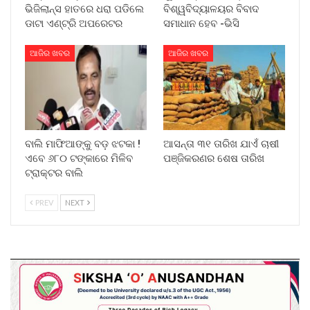
ଭିଜିଲାନ୍ସ ହାତରେ ଧରା ପଡିଲେ
ବିଶ୍ୱବିଦ୍ୟାଳୟର ବିବାଦ
ଡାଟା ଏଣ୍ଟ୍ରି ଅପରେଟର
ସମାଧାନ ହେବ -ଭିସି
ଆଜିର ଖବର
ଆଜିର ଖବର
ବାଲି ମାଫିଆଙ୍କୁ ବଡ଼ ଝଟକା !
ଆସନ୍ତା ୩୧ ତାରିଖ ଯାଏଁ ଚାଷୀ
ଏବେ ୬୮୦ ଟଙ୍କାରେ ମିଳିବ
ପଞ୍ଜିକରଣର ଶେଷ ତାରିଖ
ଟ୍ରାକ୍ଟର ବାଲି
PREV
NEXT