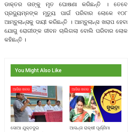
ଡାକ୍ତର ତାଙ୍କୁ ମୃତ ଘୋଷଣା କରିଛନ୍ତି । ତେବେ
ପ୍ରଦ୍ୟୁମ୍ନଙ୍କ ମୃତ୍ୟୁ ପାଇଁ ପରିବାର ଲୋକେ ୧୦୮
ଆମ୍ବୁଲାନ୍ସକୁ ଦାୟୀ କରିଛନ୍ତି । ଆମ୍ବୁଲାନ୍ସ ଖରାପ ହେବା
ଯୋଗୁ ରୋଗୀଙ୍କ ଜୀବନ ଚାଲିଗଲା ବୋଲି ପରିବାର ଲୋକ
କହିଛନ୍ତି ।
You Might Also Like
ଆଜିର ଖବର
ଆଜିର ଖବର
ସୋଆ ଯୁକ୍ତଦୁଇ
ଆସନ୍ତା ରାକ୍ଷୀ ପୂର୍ଣ୍ଣିମା