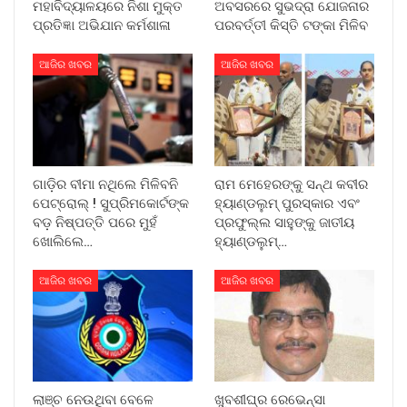
ମହାବିଦ୍ୟାଳୟରେ ନିଶା ମୁକ୍ତ
ଅବସରରେ ସୁଭଦ୍ରା ଯୋଜନାର
ପ୍ରତିଜ୍ଞା ଅଭିଯାନ କର୍ମଶାଳା
ପରବର୍ତ୍ତୀ କିସ୍ତି ଟଙ୍କା ମିଳିବ
ଆଜିର ଖବର
ଆଜିର ଖବର
ଗାଡ଼ିର ବୀମା ନଥିଲେ ମିଳିବନି
ରାମ ମେହେରଙ୍କୁ ସନ୍ଥ କବୀର
ପେଟ୍ରୋଲ୍ ! ସୁପ୍ରିମକୋର୍ଟଙ୍କ
ହ୍ୟାଣ୍ଡଲୁମ୍ ପୁରସ୍କାର ଏବଂ
ବଡ଼ ନିଷ୍ପତ୍ତି ପରେ ମୁହଁ
ପ୍ରଫୁଲ୍ଲ ସାହୁଙ୍କୁ ଜାତୀୟ
ଖୋଲିଲେ…
ହ୍ୟାଣ୍ଡଲୁମ୍…
ଆଜିର ଖବର
ଆଜିର ଖବର
ଲାଞ୍ଚ ନେଉଥିବା ବେଳେ
ଖୁବଶୀଘ୍ର ରେଭେନ୍ସା