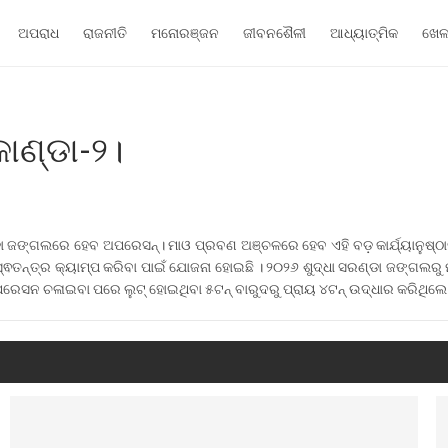
ଅପରାଧ
ରାଜନୀତି
ମନୋରଞ୍ଜନ
ଜୀବନଶୈଳୀ
ଆଧ୍ୟାତ୍ମିକ
ଖେ
ୋଣ୍ଡା-୨।
ା ଜଙ୍ଗଲରେ ହେବ ଅପରେସନ୍‌। ମାଓ ପ୍ରବଣ ଅଞ୍ଚଳରେ ହେବ ଏହି ବଡ଼ କାର୍ଯ୍ୟାନୁଷ୍ଠା
୍ତ୍ର କ୍ୟାମ୍ପ କରିବା ପାଇଁ ଯୋଜନା ହୋଇଛି । ୨୦୨୬ ଶୁଦ୍ଧା ସରଣ୍ଡା ଜଙ୍ଗଲରୁ ମାଓ
େସନ ଚଳାଇବା ପରେ ଲୁଟ୍ ହୋଇଥିବା ୫ଟନ୍ ବାରୁଦରୁ ପ୍ରାୟ ୪ଟନ୍ ଉଦ୍ଧାର କରିଥିଲେ ମିଳ