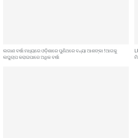
ଲଗାଣ ବର୍ଷା ମଧ୍ୟରେ ଓଡ଼ିଶାରେ ପୁଣିଥରେ ବନ୍ୟା ଆଶଙ୍କା !ଆଗକୁ
L
ଲଘୁଚାପ କରାଇପାରେ ଅଧିକ ବର୍ଷା
ମ