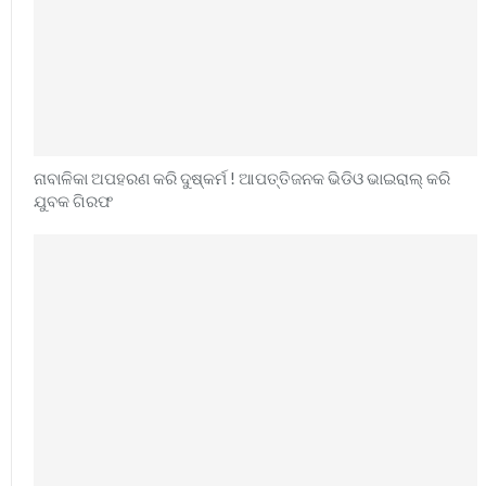
ନାବାଳିକା ଅପହରଣ କରି ଦୁଷ୍କର୍ମ ! ଆପତ୍ତିଜନକ ଭିଡିଓ ଭାଇରାଲ୍ କରି
ଯୁବକ ଗିରଫ