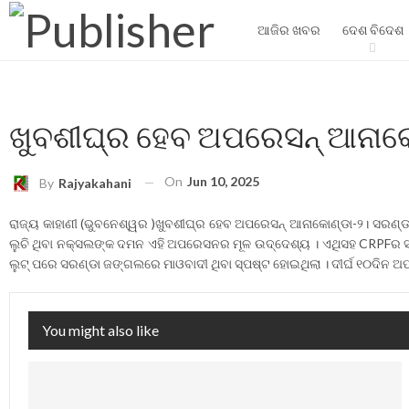
ଆଜିର ଖବର
ଦେଶ ବିଦେଶ
ଖୁବଶୀଘ୍ର ହେବ ଅପରେସନ୍ ଆନାକ
On
Jun 10, 2025
By
Rajyakahani
ରାଜ୍ୟ କାହାଣୀ (ଭୁବନେଶ୍ୱର )ଖୁବଶୀଘ୍ର ହେବ ଅପରେସନ୍ ଆନାକୋଣ୍ଡା-୨। ସରଣ୍ଡ
ଲୁଚି ଥିବା ନକ୍ସଲଙ୍କ ଦମନ ଏହି ଅପରେସନର ମୂଳ ଉଦ୍ଦେଶ୍ୟ । ଏଥିସହ CRPFର ସ୍ଵତନ
ଲୁଟ୍ ପରେ ସରଣ୍ଡା ଜଙ୍ଗଲରେ ମାଓବାଦୀ ଥିବା ସ୍ପଷ୍ଟ ହୋଇଥିଲା । ଦୀର୍ଘ ୧୦ଦିନ ଅପର
You might also like