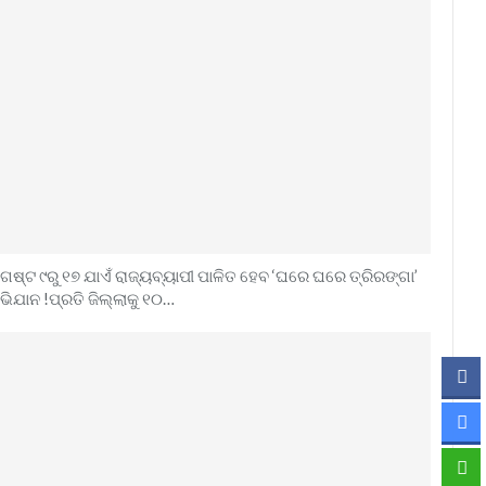
ଗଷ୍ଟ ୯ରୁ ୧୭ ଯାଏଁ ରାଜ୍ୟବ୍ୟାପୀ ପାଳିତ ହେବ ‘ଘରେ ଘରେ ତ୍ରିରଙ୍ଗା’
ଭିଯାନ !ପ୍ରତି ଜିଲ୍ଲାକୁ ୧୦…