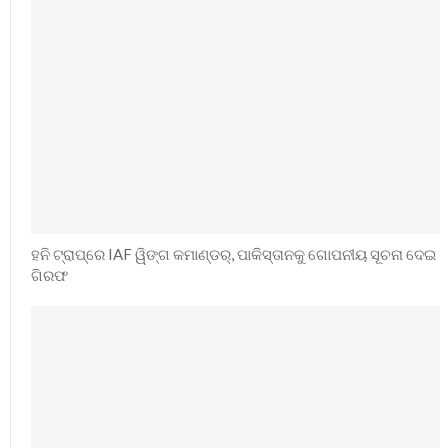
ହନି ଟ୍ରାପ୍‌ରେ IAF ୱିଙ୍ଗ କମାଣ୍ଡର୍, ପାକିସ୍ତାନକୁ ଗୋପନୀୟ ସୂଚନା ଦେଇ
ଗିରଫ