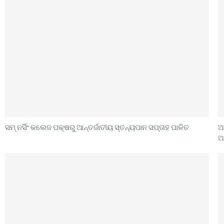
ସମ୍ ନର୍ସିଂ କଲେଜ ପକ୍ଷରୁ ଆନ୍ତର୍ଜାତୀୟ ସ୍ତନ୍ୟପାନ ସପ୍ତାହ ପାଳିତ
ଅ
ଅ