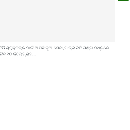
PG ଗ୍ରାହକଙ୍କ ପାଇଁ ଆସିଛି ନୂଆ ସେବା, ମାତ୍ର ତିନି ଘଣ୍ଟା ମଧ୍ୟରେ
ିଳିବ ୧୦ କିଲୋଗ୍ରାମ…