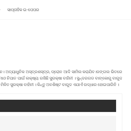
ଳ
ସାପ୍ତାହିକ ଇ-ପେପର
ନ। ଅତ୍ୟାଧୁନିକ ଅସ୍ତ୍ରଶସ୍ତ୍ର, ଡ୍ରୋନ ଆଦି ସାମିଲ କରାଯିବ।ଜଙ୍ଗଲ ଭିତରେ
 ନିପାତ ପାଇଁ ଲକ୍ଷ୍ୟ ରଖିଛି ସୁରକ୍ଷା ବାହିନୀ । ସୁନ୍ଦରଗଡ ବାଙ୍କୋରୁ ବାରୁଦ
ିତ ସୁରକ୍ଷା ବାହିନୀ । କିନ୍ତୁ ଅବଶିଷ୍ଟ ବାରୁଦ ଏଯାଏଁ ଉଦ୍ଧାର ହୋଇପାରିନି ।