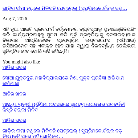
ଗାଡ଼ିର ବୀମା ନଥିଲେ ମିଳିବନି ପେଟ୍ରୋଲ୍ ! ସୁପ୍ରିମକୋର୍ଟଙ୍କ ବଡ଼…
Aug 7, 2026
ଏହି ନୂଆ ଆଇଟି ପ୍ଲାଟଫର୍ମ ବର୍ତ୍ତମାନର ବ୍ୟବସ୍ଥାକୁ ପୁନଃଇଞ୍ଜିନିୟରିଂ
କରି କାର୍ଯ୍ୟପ୍ରବାହକୁ ସୁଗମ କରି ପୂର୍ବ ପ୍ରକ୍ରିୟାକୁ ବଦଳାଇବ।ଡାକ
ବିଭାଗର ଆପ୍ଲିକେସନ ପ୍ରୋଗ୍ରାମ ଇଣ୍ଟରଫେସ (ଏପିଆଇ)
ଇସିଆଇନେଟ ସହ ଏକୀକୃତ ହେବ ଯାହା ଦ୍ୱାରା ନିରବଚ୍ଛିନ୍ନ ଡେଲିଭରୀ
ସୁନିଶ୍ଚିତ ହେବ ବୋଲି ଇସି କହିଛନ୍ତି।
You might also like
ଆଜିର ଖବର
ସୋଆ ଯୁକ୍ତଦୁଇ ମହାବିଦ୍ୟାଳୟରେ ନିଶା ମୁକ୍ତ ପ୍ରତିଜ୍ଞା ଅଭିଯାନ
କର୍ମଶାଳା
ଆଜିର ଖବର
ଆସନ୍ତା ରାକ୍ଷୀ ପୂର୍ଣ୍ଣିମା ଅବସରରେ ସୁଭଦ୍ରା ଯୋଜନାର ପରବର୍ତ୍ତୀ
କିସ୍ତି ଟଙ୍କା ମିଳିବ
ଆଜିର ଖବର
ଗାଡ଼ିର ବୀମା ନଥିଲେ ମିଳିବନି ପେଟ୍ରୋଲ୍ ! ସୁପ୍ରିମକୋର୍ଟଙ୍କ ବଡ଼
ନିଷ୍ପତ୍ତି ପରେ ମୁହଁ ଖୋଲିଲେ…