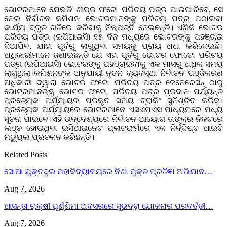
ଭୋଟରମାନେ ଯେଭଳି ଶୀଘ୍ର ଫଟୋ ପରିଚୟ ପତ୍ର ପାଇପାରିବେ, ସେ
ନେଇ ନିର୍ବାଚନ କମିଶନ ଭୋଟରମାନଙ୍କୁ ପରିଚୟ ପତ୍ର ପଠାଇବା
କାର୍ଯ୍ୟ ଦ୍ରୁତ ଗତିରେ କରିବାକୁ ନିଷ୍ପତ୍ତି ନେଇଛନ୍ତି। ଏଣିକି ଭୋଟର
ପରିଚୟ ପତ୍ର (ଇପିଆଇସି) ୧୫ ଦିନ ମଧ୍ୟରେ ଭୋଟରଙ୍କୁ ପହଞ୍ଚାଇ
ଦିଆଯିବ, ଯାହା ପୂର୍ବରୁ ଲାଗୁଥିବା ସମୟକୁ ପ୍ରାୟ ଅଧା କରିଦେଇଛି।
ଅଧିକାରୀମାନେ ଜଣାଇଛନ୍ତି ଯେ ଏହା ପୂର୍ବରୁ ଭୋଟର ଫୋଟୋ ପରିଚୟ
ପତ୍ର (ଇପିଆଇସି) ଭୋଟରଙ୍କୁ ପହଞ୍ଚାଇବାକୁ ଏକ ମାସରୁ ଅଧିକ ସମୟ
ଲାଗୁଥିଲା।କମିଶନଙ୍କ ଅନୁଯାୟୀ ନୂତନ ବ୍ୟବସ୍ଥା ନିର୍ବାଚନ ପଞ୍ଜିକରଣ
ଅଧିକାରୀ ଦ୍ୱାରା ଭୋଟର ଫଟୋ ପରିଚୟ ପତ୍ର ଜେନେରେସନ୍ ଠାରୁ
ଭୋଟରମାନଙ୍କୁ ଭୋଟର ଫଟୋ ପରିଚୟ ପତ୍ର ପ୍ରଦାନ ପର୍ଯ୍ୟନ୍ତ
ପ୍ରତ୍ୟେକ ପର୍ଯ୍ୟାୟର ପ୍ରକୃତ ସମୟ ଟ୍ରାକିଂ ସୁନିଶ୍ଚିତ କରିବ।
ପ୍ରତ୍ୟେକ ପର୍ଯ୍ୟାୟରେ ଭୋଟରମାନେ ଏସଏମଏସ ମାଧ୍ୟମରେ ମଧ୍ୟ
ସୂଚନା ପାଇବେ।ଏହି ଉଦ୍ଦେଶ୍ୟରେ ନିର୍ବାଚନ ଆୟୋଗ ତାଙ୍କର ନିକଟରେ
ଲଞ୍ଚ ହୋଇଥିବା ଇସିଆଇନେଟ ପ୍ଲାଟଫର୍ମରେ ଏକ ନିର୍ଦ୍ଦିଷ୍ଟ ଆଇଟି
ମଡ୍ୟୁଲ ପ୍ରଚଳନ କରିଛନ୍ତି।
Related Posts
ସୋଆ ଯୁକ୍ତଦୁଇ ମହାବିଦ୍ୟାଳୟରେ ନିଶା ମୁକ୍ତ ପ୍ରତିଜ୍ଞା ଅଭିଯାନ…
Aug 7, 2026
ଆସନ୍ତା ରାକ୍ଷୀ ପୂର୍ଣ୍ଣିମା ଅବସରରେ ସୁଭଦ୍ରା ଯୋଜନାର ପରବର୍ତ୍ତୀ…
Aug 7, 2026