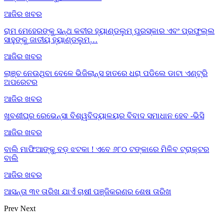
ଆଜିର ଖବର
ରାମ ମେହେରଙ୍କୁ ସନ୍ଥ କବୀର ହ୍ୟାଣ୍ଡଲୁମ୍ ପୁରସ୍କାର ଏବଂ ପ୍ରଫୁଲ୍ଲ
ସାହୁଙ୍କୁ ଜାତୀୟ ହ୍ୟାଣ୍ଡଲୁମ୍…
ଆଜିର ଖବର
ଲାଞ୍ଚ ନେଉଥିବା ବେଳେ ଭିଜିଲାନ୍ସ ହାତରେ ଧରା ପଡିଲେ ଡାଟା ଏଣ୍ଟ୍ରି
ଅପରେଟର
ଆଜିର ଖବର
ଖୁବଶୀଘ୍ର ରେଭେନ୍ସା ବିଶ୍ୱବିଦ୍ୟାଳୟର ବିବାଦ ସମାଧାନ ହେବ -ଭିସି
ଆଜିର ଖବର
ବାଲି ମାଫିଆଙ୍କୁ ବଡ଼ ଝଟକା ! ଏବେ ୬୮୦ ଟଙ୍କାରେ ମିଳିବ ଟ୍ରାକ୍ଟର
ବାଲି
ଆଜିର ଖବର
ଆସନ୍ତା ୩୧ ତାରିଖ ଯାଏଁ ଚାଷୀ ପଞ୍ଜିକରଣର ଶେଷ ତାରିଖ
Prev
Next