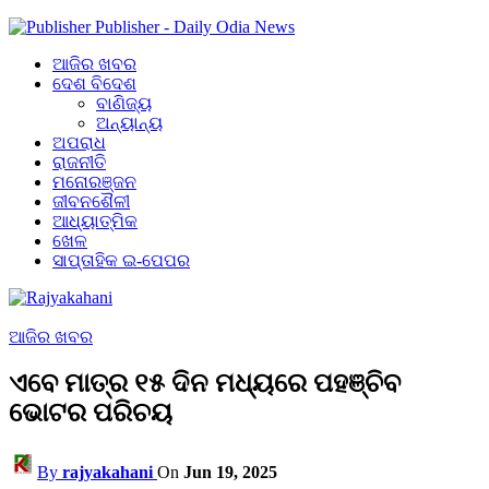
Publisher - Daily Odia News
ଆଜିର ଖବର
ଦେଶ ବିଦେଶ
ବାଣିଜ୍ୟ
ଅନ୍ୟାନ୍ୟ
ଅପରାଧ
ରାଜନୀତି
ମନୋରଞ୍ଜନ
ଜୀବନଶୈଳୀ
ଆଧ୍ୟାତ୍ମିକ
ଖେଳ
ସାପ୍ତାହିକ ଇ-ପେପର
ଆଜିର ଖବର
ଏବେ ମାତ୍ର ୧୫ ଦିନ ମଧ୍ୟରେ ପହଞ୍ଚିବ
ଭୋଟର ପରିଚୟ
By
rajyakahani
On
Jun 19, 2025