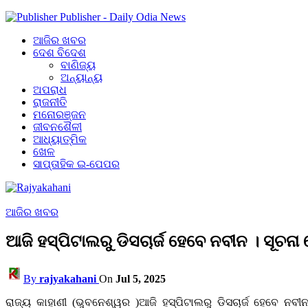
Publisher - Daily Odia News
ଆଜିର ଖବର
ଦେଶ ବିଦେଶ
ବାଣିଜ୍ୟ
ଅନ୍ୟାନ୍ୟ
ଅପରାଧ
ରାଜନୀତି
ମନୋରଞ୍ଜନ
ଜୀବନଶୈଳୀ
ଆଧ୍ୟାତ୍ମିକ
ଖେଳ
ସାପ୍ତାହିକ ଇ-ପେପର
ଆଜିର ଖବର
ଆଜି ହସ୍ପିଟାଲରୁ ଡିସଚାର୍ଜ ହେବେ ନବୀନ । ସୂଚ
By
rajyakahani
On
Jul 5, 2025
ରାଜ୍ୟ କାହାଣୀ (ଭୁବନେଶ୍ୱର )ଆଜି ହସ୍ପିଟାଲରୁ ଡିସଚାର୍ଜ ହେବେ ନବ