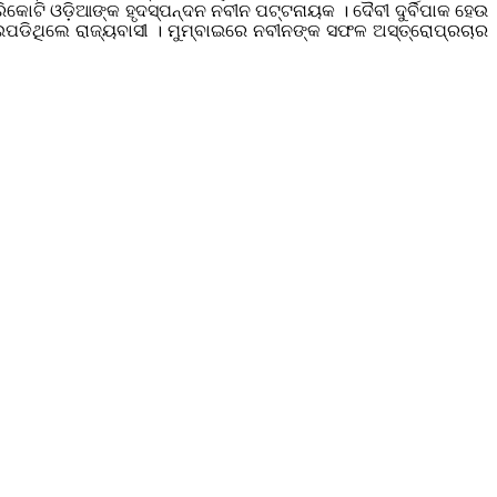
ରିକୋଟି ଓଡ଼ିଆଙ୍କ ହୃଦସ୍ପନ୍ଦନ ନବୀନ ପଟ୍ଟନାୟକ । ଦୈବୀ ଦୁର୍ବିପାକ ହେଉ
ହୋଇପଡିଥିଲେ ରାଜ୍ୟବାସୀ । ମୁମ୍ବାଇରେ ନବୀନଙ୍କ ସଫଳ ଅସ୍ତ୍ରୋପ୍ରଚାର