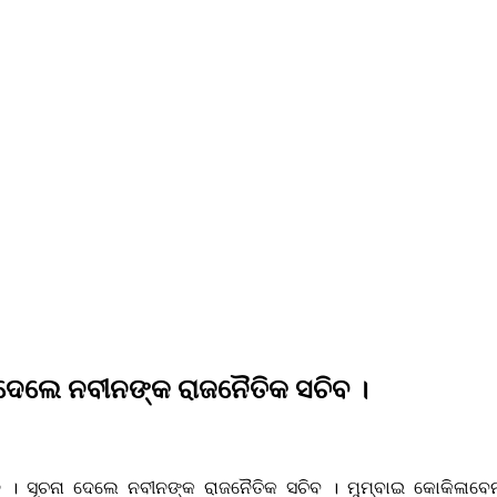
ନା ଦେଲେ ନବୀନଙ୍କ ରାଜନୈତିକ ସଚିବ ।
ୀନ । ସୂଚନା ଦେଲେ ନବୀନଙ୍କ ରାଜନୈତିକ ସଚିବ । ମୁମ୍ବାଇ କୋକିଳାବେନ