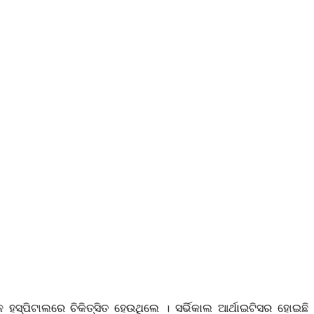
 ହସ୍ପିଟାଲରେ ଚିକିତ୍ସିତ ହେଉଥିଲେ । ସର୍ଭିକାଲ ଆର୍ଥାଇଟିସର ହୋଇଛି