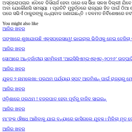
ଅସ୍ତ୍ରୋପଚାର ।ତେବେ ଡିସଚାର୍ଜ ହେବା ପରେ ସେ ସିଧା ସଳଖ ଦିଲ୍ଲୀ ଯିବେ
ଅବା ଯେକୌଣସି ସମସ୍ୟା । ପ୍ରତିଟି ମୁହୁର୍ତ୍ତରେ ରାଜ୍ୟର ହିତ ପାଇଁ 
ପରେ ସଭିଏଁ ଠାକୁରଙ୍କୁ ଧନ୍ୟବାଦ ଜଣାଇଛନ୍ତି । ଦଳମତ ନିର୍ବିଶେଷରେ ନ
You might also like
ଆଜିର ଖବର
ପଙ୍ଖାରେ ଶୁଖାଯାଉଛି ଏକ୍ସପ୍ରେସୱେ! ଭାଇରାଲ ଭିଡିଓକୁ ନେଇ ତେଜିଲା 
ଆଜିର ଖବର
ସୋଆରେ ଆନ୍ତର୍ଜାତୀୟ ସମ୍ମିଳନୀ ‘ଆଇସିସିଏମ୍‌ଇଏସ୍‌ଏଚ୍‌–୨୦୨୬’ ଉଦ୍‌ଘା
ଆଜିର ଖବର
ଯୁକ୍ତ ୨ ନାମଲେଖା: ପ୍ରଥମ ପର୍ଯ୍ୟାୟ ସ୍ପଟ୍ ଆଡମିଶନ୍ ପାଇଁ ରାଜ୍ୟର
ଆଜିର ଖବର
ଓଡ଼ିଶାରେ ପ୍ରଥମ ! ବଜ୍ରପାତ ହେବା ପୂର୍ବରୁ ବାଜିବ ସାଇରନ୍
ଆଜିର ଖବର
ମା’ଙ୍କ ଔଷଧ ଆଣିବାକୁ ଯାଇ ବନ୍ୟାରେ ଭାସିଗଲେ ଯୁବକ। ମିଳିଲା ମୃତ 
ଆଜିର ଖବର