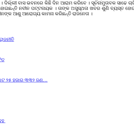
 । ଦିଲ୍ଲୀ ବାସ ଭବନରେ କିଛି ଦିନ ଆରାମ କରିବେ । ସୂଚନାମୁତାବକ ସାଢେ ଚା
ଠିଆ ହୋଇଛନ୍ତି ନବୀନ ପଟ୍ଟନାୟକ । ତାଙ୍କ ଅସୁସ୍ଥତା ଖବର ଶୁଣି ବ୍ୟସ୍ତ 
ବୀନଙ୍କ ଆଶୁ ଆରୋଗ୍ୟ କାମନା କରିଛନ୍ତି ରାଜନେତା ।
ରାଜନୀତି
ଟିତ
ୁ ମୋଟ ୨୫ ହଜାର ୩୩୨ ଜଣ…
ଦେହ