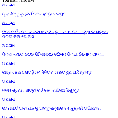
You might also like
ଅପରାଧ
ଯୁବତୀଙ୍କୁ ଦୁଷ୍କର୍ମ ପରେ ହତ୍ୟା ଉଦ୍ୟମ
ଅପରାଧ
ଟିଉସନ ନାଁରେ ନାବାଳିକା ଛାତ୍ରୀଙ୍କୁ ଅସଦାଚରଣ କରୁଥିଲେ ଶିକ୍ଷକ,
ଗିରଫ କଲା ପୋଲିସ
ଅପରାଧ
ଗିରଫ ହେଲେ କଟକ ସିଡିଏମ୍‌ଓର ବରିଷ୍ଠ କିରାଣୀ କିଶୋର ସାହାଣୀ
ଅପରାଧ
ଲାଞ୍ଚ ନେଇ ଧରାପଡ଼ିଲେ ସିନିୟର ରେଭେନ୍ୟୁ ଆସିଷ୍ଟାଣ୍ଟ
ଅପରାଧ
ନବମ ଶ୍ରେଣୀ ଛାତ୍ରୀ ଗର୍ଭବତୀ, ଗର୍ଭସ୍ଥ ଶିଶୁ ମୃତ
ଅପରାଧ
ହୋମଗାର୍ଡ ଆଶାୟୀଙ୍କୁ ଆମ୍ବୁଲାନ୍ସରେ ଗଣଦୁଷ୍କର୍ମ ଅଭିଯୋଗ
ଅପରାଧ