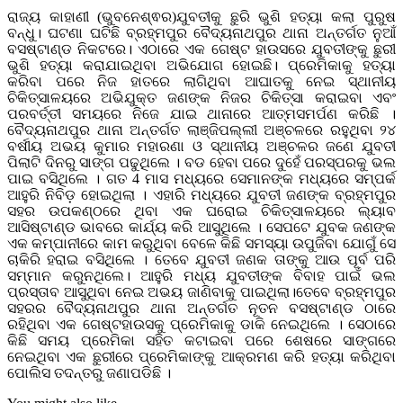
ରାଜ୍ୟ କାହାଣୀ (ଭୁବନେଶ୍ଵର)ଯୁବତୀକୁ ଛୁରି ଭୁଶି ହତ୍ୟା କଲା ପୁରୁଷ
ବନ୍ଧୁ। ଘଟଣା ଘଟିଛି ବ୍ରହ୍ମପୁର ବୈଦ୍ୟନାଥପୁର ଥାନା ଅନ୍ତର୍ଗତ ନୁଆଁ
ବସଷ୍ଟାଣ୍ଡ ନିକଟରେ। ଏଠାରେ ଏକ ଗେଷ୍ଟ ହାଉସରେ ଯୁବତୀଙ୍କୁ ଛୁରୀ
ଭୁଶି ହତ୍ୟା କରାଯାଇଥିବା ଅଭିଯୋଗ ହୋଇଛି। ପ୍ରେମିକାକୁ ହତ୍ୟା
କରିବା ପରେ ନିଜ ହାତରେ ଲାଗିଥିବା ଆଘାତକୁ ନେଇ ସ୍ଥାନୀୟ
ଚିକିତ୍ସାଳୟରେ ଅଭିଯୁକ୍ତ ଜଣଙ୍କ ନିଜର ଚିକିତ୍ସା କରାଇବା ଏବଂ
ପରବର୍ତ୍ତୀ ସମୟରେ ନିଜେ ଯାଇ ଥାନାରେ ଆତ୍ମସମର୍ପଣ କରିଛି ।
ବୈଦ୍ୟନାଥପୁର ଥାନା ଅନ୍ତର୍ଗତ ଲାଞ୍ଜିପଲ୍ଲୀ ଅଞ୍ଚଳରେ ରହୁଥିବା ୨୪
ବର୍ଷୀୟ ଅଭୟ କୁମାର ମହାରଣା ଓ ସ୍ଥାନୀୟ ଅଞ୍ଚଳର ଜଣେ ଯୁବତୀ
ପିଲାଟି ଦିନରୁ ସାଙ୍ଗ ପଢୁଥିଲେ । ବଡ ହେବା ପରେ ଦୁହେଁ ପରସ୍ପରକୁ ଭଲ
ପାଇ ବସିଥିଲେ । ଗତ 4 ମାସ ମଧ୍ୟରେ ସେମାନଙ୍କ ମଧ୍ୟରେ ସମ୍ପର୍କ
ଆହୁରି ନିବିଡ଼ ହୋଇଥିଲା । ଏହାରି ମଧ୍ୟରେ ଯୁବତୀ ଜଣଙ୍କ ବ୍ରହ୍ମପୁର
ସହର ଉପକଣ୍ଠରେ ଥିବା ଏକ ଘରୋଇ ଚିକିତ୍ସାଳୟରେ ଲ୍ୟାବ
ଆସିଷ୍ଟାଣ୍ଡ ଭାବରେ କାର୍ଯ୍ୟ କରି ଆସୁଥିଲେ । ସେପଟେ ଯୁବକ ଜଣଙ୍କ
ଏକ କମ୍ପାନୀରେ କାମ କରୁଥିବା ବେଳେ କିଛି ସମସ୍ୟା ଉପୁଜିବା ଯୋଗୁଁ ସେ
ଚାକିରି ହରାଇ ବସିଥିଲେ । ତେବେ ଯୁବତୀ ଜଣକ ତାଙ୍କୁ ଆଉ ପୂର୍ବ ପରି
ସମ୍ମାନ କରୁନଥିଲେ। ଆହୁରି ମଧ୍ୟ ଯୁବତୀଙ୍କ ବିବାହ ପାଇଁ ଭଲ
ପ୍ରସ୍ତାବ ଆସୁଥିବା ନେଇ ଅଭୟ ଜାଣିବାକୁ ପାଇଥିଲା।ତେବେ ବ୍ରହ୍ମପୁର
ସହରର ବୈଦ୍ୟନାଥପୁର ଥାନା ଅନ୍ତର୍ଗତ ନୂତନ ବସଷ୍ଟାଣ୍ଡ ଠାରେ
ରହିଥିବା ଏକ ଗେଷ୍ଟହାଉସକୁ ପ୍ରେମିକାକୁ ଡାକି ନେଇଥିଲେ । ସେଠାରେ
କିଛି ସମୟ ପ୍ରେମିକା ସହିତ କଟାଇବା ପରେ ଶେଷରେ ସାଙ୍ଗରେ
ନେଇଥିବା ଏକ ଛୁରୀରେ ପ୍ରେମିକାଙ୍କୁ ଆକ୍ରମଣ କରି ହତ୍ୟା କରିଥିବା
ପୋଲିସ ତଦନ୍ତରୁ ଜଣାପଡିଛି ।