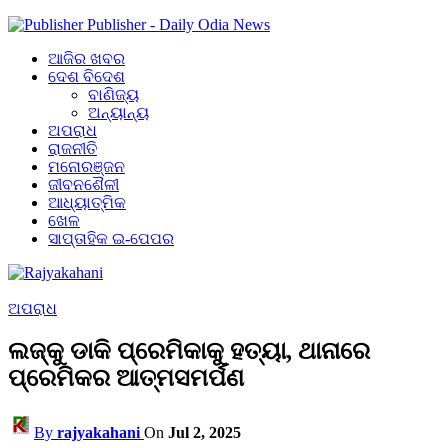
Publisher - Daily Odia News
ଆଜିର ଖବର
ଦେଶ ବିଦେଶ
ବାଣିଜ୍ୟ
ଅନ୍ୟାନ୍ୟ
ଅପରାଧ
ରାଜନୀତି
ମନୋରଞ୍ଜନ
ଜୀବନଶୈଳୀ
ଆଧ୍ୟାତ୍ମିକ
ଖେଳ
ସାପ୍ତାହିକ ଇ-ପେପର
ଅପରାଧ
ଲଜ୍‌କୁ ଡାକି ପ୍ରେମିକାକୁ ହତ୍ୟା, ଥାନାରେ
ପ୍ରେମିକର ଆତ୍ମସମର୍ପଣ
By
rajyakahani
On
Jul 2, 2025