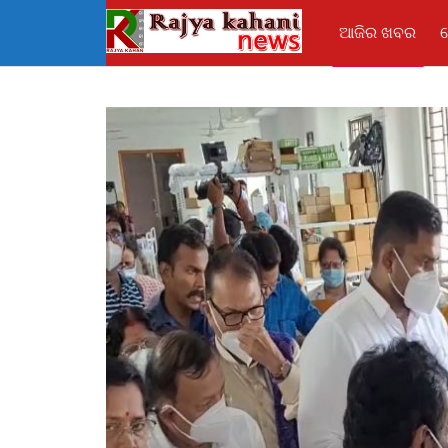
ଆଜିର ଖବର