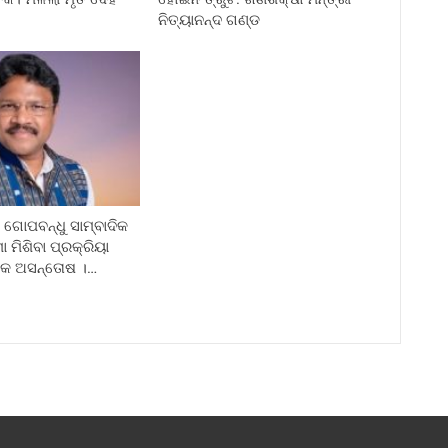
ନିତ୍ୟାନନ୍ଦ ଗଣ୍ଡ
ଗୋପବନ୍ଧୁ ସାମ୍ବାଦିକ
ା ମିଶିବା ପ୍ରକ୍ରିୟା
ଦିକ ଅସନ୍ତୋଷ ।…