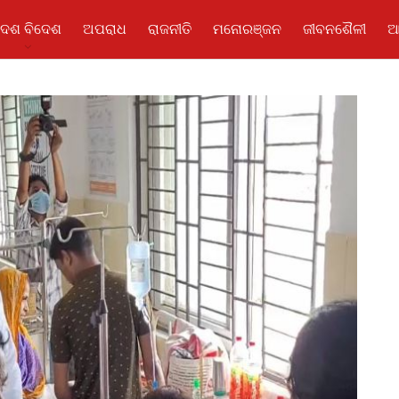
ଦେଶ ବିଦେଶ
ଅପରାଧ
ରାଜନୀତି
ମନୋରଞ୍ଜନ
ଜୀବନଶୈଳୀ
ଆ