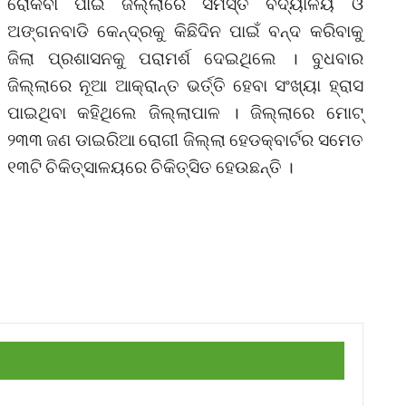
ରୋକିବା ପାଇଁ ଜିଲ୍ଲାରେ ସମସ୍ତ ବିଦ୍ୟାଳୟ ଓ
ଅଙ୍ଗନବାଡି କେନ୍ଦ୍ରକୁ କିଛିଦିନ ପାଇଁ ବନ୍ଦ କରିବାକୁ
ଜିଲା ପ୍ରଶାସନକୁ ପରାମର୍ଶ ଦେଇଥିଲେ । ବୁଧବାର
ଜିଲ୍ଲାରେ ନୂଆ ଆକ୍ରାନ୍ତ ଭର୍ତ୍ତି ହେବା ସଂଖ୍ୟା ହ୍ରାସ
ପାଇଥିବା କହିଥିଲେ ଜିଲ୍ଲାପାଳ । ଜିଲ୍ଲାରେ ମୋଟ୍
୨୩୩ ଜଣ ଡାଇରିଆ ରୋଗୀ ଜିଲ୍ଲା ହେଡକ୍ବାର୍ଟର ସମେତ
୧୩ଟି ଚିକିତ୍ସାଳୟରେ ଚିକିତ୍ସିତ ହେଉଛନ୍ତି ।