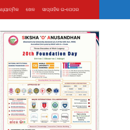
ଧ୍ୟାତ୍ମିକ
ଖେଳ
ସାପ୍ତାହିକ ଇ-ପେପର