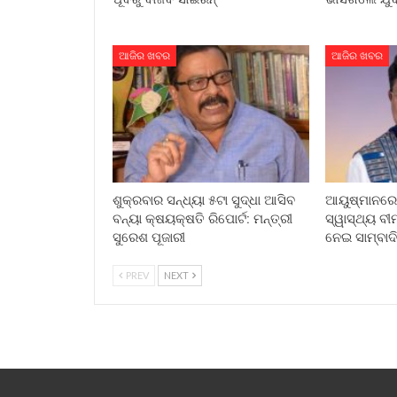
ଆଜିର ଖବର
ଆଜିର ଖବର
ଶୁକ୍ରବାର ସନ୍ଧ୍ୟା ୫ଟା ସୁଦ୍ଧା ଆସିବ
ଆୟୁଷ୍ମାନରେ 
ବନ୍ୟା କ୍ଷୟକ୍ଷତି ରିପୋର୍ଟ: ମନ୍ତ୍ରୀ
ସ୍ୱାସ୍ଥ୍ୟ ବୀମ
ସୁରେଶ ପୂଜାରୀ
ନେଇ ସାମ୍ବା
PREV
NEXT