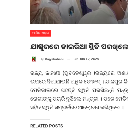
ଆଜିର ଖବର
ଯାଜପୁରରେ ଡାଇରିଆ ସ୍ଥିତି ପରଖିଲେ ମନ୍
On
Jun 19, 2025
By
Rajyakahani
ରାଜ୍ୟ କାହାଣୀ (ଭୁବନେଶ୍ୱର )ରାଜ୍ୟରେ ଅଣ
ଉପରେ ଦିଆଯାଉଛି ଅଧିକ ଫୋକସ୍ । ଯାଜପୁର ଜିଲ୍ଲ
ମେଡିକାଲରେ ପହଞ୍ଚି ସ୍ଥିତି ପରଖିଛନ୍ତି ମନ୍ତ୍
ରୋଗୀଙ୍କୁ ପଚାରି ବୁଝିଲେ ମନ୍ତ୍ରୀ । ପରେ ମେଡି
ସହିତ ସ୍ଥିତି ସମ୍ପର୍କରେ ଆଲୋଚନା କରିଥିଲେ ।
RELATED POSTS