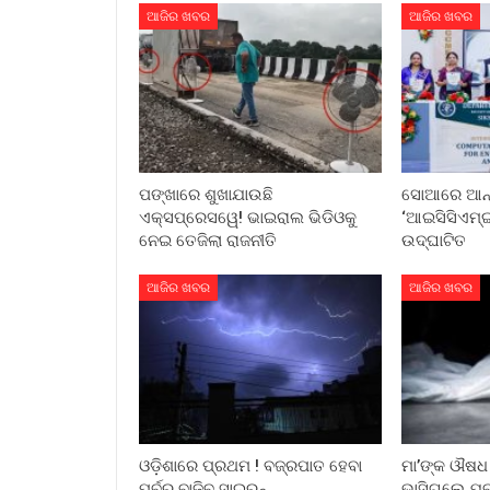
ଆଜିର ଖବର
ଆଜିର ଖବର
ପଙ୍ଖାରେ ଶୁଖାଯାଉଛି
ସୋଆରେ ଆନ୍ତର
ଏକ୍ସପ୍ରେସୱେ! ଭାଇରାଲ ଭିଡିଓକୁ
‘ଆଇସିସିଏମ୍‌ଇ
ନେଇ ତେଜିଲା ରାଜନୀତି
ଉଦ୍‌ଘାଟିତ
ଆଜିର ଖବର
ଆଜିର ଖବର
ଓଡ଼ିଶାରେ ପ୍ରଥମ ! ବଜ୍ରପାତ ହେବା
ମା’ଙ୍କ ଔଷଧ 
ପୂର୍ବରୁ ବାଜିବ ସାଇରନ୍
ଭାସିଗଲେ ଯୁବ