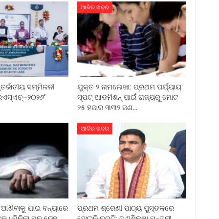
ଆଜିର ଖବର
୍ଜାତୀୟ ସମ୍ମିଳନୀ
ଯୁକ୍ତ ୨ ନାମଲେଖା: ପ୍ରଥମ ପର୍ଯ୍ୟାୟ
ଏସ୍‌ଏଚ୍‌–୨୦୨୬’
ସ୍ପଟ୍ ଆଡମିଶନ୍ ପାଇଁ ରାଜ୍ୟରୁ ମୋଟ
୨୫ ହଜାର ୩୩୨ ଜଣ…
ଆଜିର ଖବର
ଆଣିବାକୁ ଯାଇ ବନ୍ୟାରେ
ପ୍ରଥମ ଶ୍ରେଣୀ ପାଠ୍ୟ ପୁସ୍ତକରେ
କ। ମିଳିଲା ମୃତ ଦେହ
ହୋଇନି ତ୍ରୁଟି: ଗଣଶିକ୍ଷା ମନ୍ତ୍ରୀ