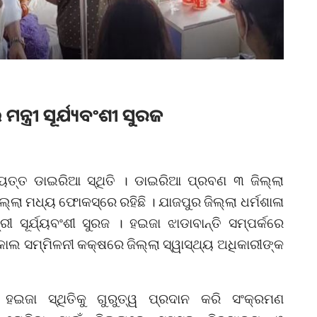
ତ୍ରୀ ସୂର୍ଯ୍ୟବଂଶୀ ସୁରଜ
ାୟତ୍ତ ଡାଇରିଆ ସ୍ଥିତି । ଡାଇରିଆ ପ୍ରବଣ ୩ ଜିଲ୍ଲା
ା ମଧ୍ୟ ଫୋକସ୍‌ରେ ରହିଛି । ଯାଜପୁର ଜିଲ୍ଲା ଧର୍ମଶାଳା
ରୀ ସୂର୍ଯ୍ୟବଂଶୀ ସୁରଜ । ହଇଜା ଝାଡାବାନ୍ତି ସମ୍ପର୍କରେ
କାଲ ସମ୍ମିଳନୀ କକ୍ଷରେ ଜିଲ୍ଲା ସ୍ୱାସ୍ଥ୍ୟ ଅଧିକାରୀଙ୍କ
ହଇଜା ସ୍ଥିତିକୁ ଗୁରୁତ୍ୱ ପ୍ରଦାନ କରି ସଂକ୍ରମଣ