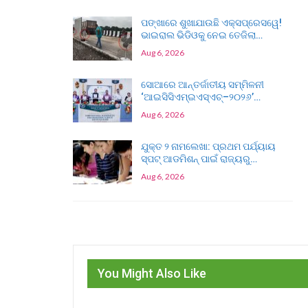
ପଙ୍ଖାରେ ଶୁଖାଯାଉଛି ଏକ୍ସପ୍ରେସୱେ!
ଭାଇରାଲ ଭିଡିଓକୁ ନେଇ ତେଜିଲା…
Aug 6, 2026
ସୋଆରେ ଆନ୍ତର୍ଜାତୀୟ ସମ୍ମିଳନୀ
‘ଆଇସିସିଏମ୍‌ଇଏସ୍‌ଏଚ୍‌–୨୦୨୬’…
Aug 6, 2026
ଯୁକ୍ତ ୨ ନାମଲେଖା: ପ୍ରଥମ ପର୍ଯ୍ୟାୟ
ସ୍ପଟ୍ ଆଡମିଶନ୍ ପାଇଁ ରାଜ୍ୟରୁ…
Aug 6, 2026
You Might Also Like