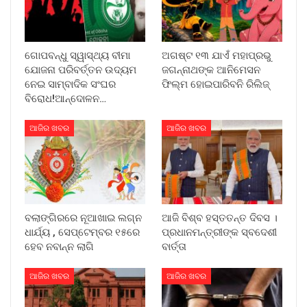
ଗୋପବନ୍ଧୁ ସ୍ୱାସ୍ଥ୍ୟ ବୀମା
ଅଗଷ୍ଟ ୧୩ ଯାଏଁ ମହାପ୍ରଭୁ
ଯୋଜନା ପରିବର୍ତ୍ତନ ଉଦ୍ୟମ
ଜଗନ୍ନାଥଙ୍କ ଆନିମେସନ
ନେଇ ସାମ୍ବାଦିକ ସଂଘର
ଫିଲ୍ମ ହୋଇପାରିବନି ରିଲିଜ୍
ବିରୋଧ!ଆନ୍ଦୋଳନ…
ଆଜିର ଖବର
ଆଜିର ଖବର
ବଲାଙ୍ଗିରରେ ନୂଆଖାଇ ଲଗ୍ନ
ଆଜି ବିଶ୍ବ ହସ୍ତତନ୍ତ ଦିବସ ।
ଧାର୍ଯ୍ୟ , ସେପ୍ଟେମ୍ବର ୧୫ରେ
ପ୍ରଧାନମନ୍ତ୍ରୀଙ୍କ ସ୍ବଦେଶୀ
ହେବ ନବାନ୍ନ ଲାଗି
ବାର୍ତ୍ତା
ଆଜିର ଖବର
ଆଜିର ଖବର