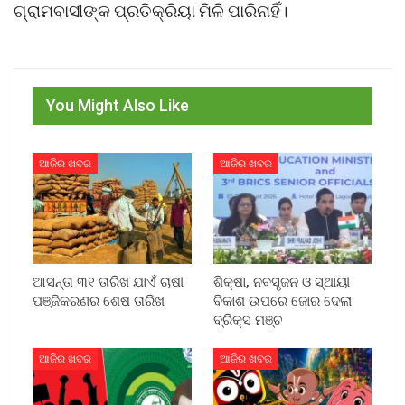
ଗ୍ରାମବାସୀଙ୍କ ପ୍ରତିକ୍ରିୟା ମିଳି ପାରିନାହିଁ।
You Might Also Like
ଆଜିର ଖବର
ଆଜିର ଖବର
ଆସନ୍ତା ୩୧ ତାରିଖ ଯାଏଁ ଚାଷୀ
ଶିକ୍ଷା, ନବସୃଜନ ଓ ସ୍ଥାୟୀ
ପଞ୍ଜିକରଣର ଶେଷ ତାରିଖ
ବିକାଶ ଉପରେ ଜୋର ଦେଲା
ବ୍ରିକ୍ସ ମଞ୍ଚ
ଆଜିର ଖବର
ଆଜିର ଖବର