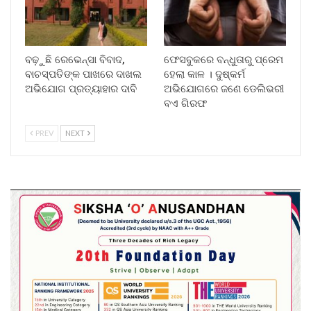
ବଢ଼ୁଛି ରେଭେନ୍ସା ବିବାଦ,
ଫେସବୁକରେ ବନ୍ଧୁତାରୁ ପ୍ରେମ
ବାଚସ୍ପତିଙ୍କ ପାଖରେ ଦାଖଲ
ହେଲା କାଳ । ଦୁଷ୍କର୍ମ
ଅଭିଯୋଗ ପ୍ରତ୍ୟାହାର ଦାବି
ଅଭିଯୋଗରେ ଜଣେ ଡେଲିଭରୀ
ବଏ ଗିରଫ
PREV
NEXT