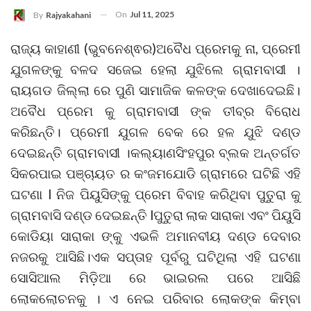
On
Jul 11, 2025
By
Rajyakahani
ରାଜ୍ୟ କାହାଣୀ (ଭୁବନେଶ୍ଵର)ଅବୈଧ ପ୍ରେମକୁ ନା, ପ୍ରେମୀ
ଯୁଗଳଙ୍କୁ ବଳଦ ସଜେଇ ହେଲା ଯୁଝିଲେ ଗ୍ରାମବାସୀ ।
ରାୟଗଡ ଜିଲ୍ଲା ରେ ପୁଣି ସାମାଜିକ କଳଙ୍କ ଦେଖାଦେଇଛି।
ଅବୈଧ ପ୍ରେମ କୁ ଗ୍ରାମବାସୀ ଙ୍କ ତୀବ୍ର ବିରୋଧ
କରିଛନ୍ତି। ପ୍ରେମୀ ଯୁଗଳ ବେକ ରେ ହଳ ଯୁଝି ଦଣ୍ଡ
ଦେଇଛନ୍ତି ଗ୍ରାମବାସୀ ।କଲ୍ୟାଣସିଂହପୁର ବ୍ଲକ ଅନ୍ତର୍ଗତ
ସିକରପାଇ ପଞ୍ଚାୟତ ର କଂଜମଯୋଡି ଗ୍ରାମରେ ଘଟିଛି ଏହି
ଘଟଣା l ନିଜ ପିୟୁସିଙ୍କୁ ପ୍ରେମ ବିବାହ କରିଥିବା ପୁତୁରା କୁ
ଗ୍ରାମବାସି ଦଣ୍ଡ ଦେଇଛନ୍ତି lପୁତୁରା ଲାକ ସାରାକା ଏବଂ ପିୟୁସି
କୋଡିୟା ସାରାକା ଙ୍କୁ ଏଭଳି ଅମାନବୀୟ ଦଣ୍ଡ ଦେବାର
ନଜରକୁ ଆସିଛି।ଏକ ସପ୍ତାହ ପୂର୍ବରୁ ଘଟିଥିଲା ଏହି ଘଟଣା
ସୋସିଆଲ ମିଡ଼ିଆ ରେ ଭାଇରଲ ପରେ ଆସିଛି
ଲୋକଲୋଚନକୁ । ଏ ନେଇ ପରିବାର ଲୋକଙ୍କ କିମ୍ବା