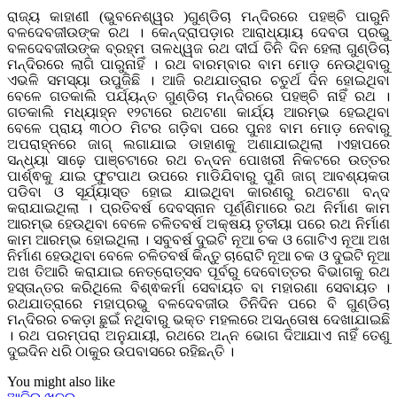
ରାଜ୍ୟ କାହାଣୀ (ଭୁବନେଶ୍ୱର )ଗୁଣ୍ଡିଚା ମନ୍ଦିରରେ ପହଞ୍ଚି ପାରୁନି
ବଳଦେବଜୀଉଙ୍କ ରଥ । କେନ୍ଦ୍ରାପଡ଼ାର ଆରାଧ୍ୟାୟ ଦେବତା ପ୍ରଭୁ
ବଳଦେବଜୀଉଙ୍କ ବ୍ରହ୍ମ ତାଳଧ୍ୱଜ ରଥ ଦୀର୍ଘ ତିନି ଦିନ ହେଲା ଗୁଣ୍ଡିଚା
ମନ୍ଦିରରେ ଲାଗି ପାରୁନାହିଁ । ରଥ ବାରମ୍ବାର ବାମ ମୋଡ଼ ନେଉଥିବାରୁ
ଏଭଳି ସମସ୍ୟା ଉପୁଜିଛି । ଆଜି ରଥଯାତ୍ରାର ଚତୁର୍ଥ ଦିନ ହୋଇଥିବା
ବେଳେ ଗତକାଲି ପର୍ଯ୍ୟନ୍ତ ଗୁଣ୍ଡିଚା ମନ୍ଦିରରେ ପହଞ୍ଚି ନାହିଁ ରଥ ।
ଗତକାଲି ମଧ୍ୟାହ୍ନ ୧୨ଟାରେ ରଥଟଣା କାର୍ଯ୍ୟ ଆରମ୍ଭ ହେଇଥିବା
ବେଳେ ପ୍ରାୟ ୩୦୦ ମିଟର ଗଡ଼ିବା ପରେ ପୁନଃ ବାମ ମୋଡ଼ ନେବାରୁ
ଅପରାହ୍ନରେ ଜାଗ୍ ଲଗାଯାଇ ଡାହାଣକୁ ଅଣାଯାଇଥିଲା ।ଏହାପରେ
ସନ୍ଧ୍ୟା ସାଢ଼େ ପାଞ୍ଚଟାରେ ରଥ ଚନ୍ଦନ ପୋଖରୀ ନିକଟରେ ଉତ୍ତର
ପାର୍ଶ୍ଵକୁ ଯାଇ ଫୁଟପାଥ ଉପରେ ମାଡିଯିବାରୁ ପୁଣି ଜାଗ୍ ଆବଶ୍ୟକତା
ପଡିବା ଓ ସୂର୍ଯ୍ୟାସ୍ତ ହୋଇ ଯାଇଥିବା କାରଣରୁ ରଥଟଣା ବନ୍ଦ
କରାଯାଇଥିଲା । ପ୍ରତିବର୍ଷ ଦେବସ୍ନାନ ପୂର୍ଣ୍ଣିମାରେ ରଥ ନିର୍ମାଣ କାମ
ଆରମ୍ଭ ହେଉଥିବା ବେଳେ ଚଳିତବର୍ଷ ଅକ୍ଷୟ ତୃତୀୟା ପରେ ରଥ ନିର୍ମାଣ
କାମ ଆରମ୍ଭ ହୋଇଥିଲା । ସବୁବର୍ଷ ଦୁଇଟି ନୂଆ ଚକ ଓ ଗୋଟିଏ ନୂଆ ଅଖ
ନିର୍ମାଣ ହେଉଥିବା ବେଳେ ଚଳିତବର୍ଷ କିନ୍ତୁ ଚାରୋଟି ନୂଆ ଚକ ଓ ଦୁଇଟି ନୂଆ
ଅଖ ତିଆରି କରାଯାଇ ନେତ୍ରୋତ୍ସବ ପୂର୍ବରୁ ଦେବୋତ୍ତର ବିଭାଗକୁ ରଥ
ହସ୍ତାନ୍ତର କରିଥିଲେ ବିଶ୍ଵକର୍ମା ସେବାୟତ ବା ମହାରଣା ସେବାୟତ ।
ରଥଯାତ୍ରାରେ ମହାପ୍ରଭୁ ବଳଦେବଜୀଉ ତିନିଦିନ ପରେ ବି ଗୁଣ୍ଡିଚା
ମନ୍ଦିରର ଚକଡ଼ା ଛୁଇଁ ନଥିବାରୁ ଭକ୍ତ ମହଲରେ ଅସନ୍ତୋଷ ଦେଖାଯାଇଛି
। ରଥ ପରମ୍ପରା ଅନୁଯାୟୀ, ରଥରେ ଅନ୍ନ ଭୋଗ ଦିଆଯାଏ ନାହିଁ ତେଣୁ
ଦୁଇଦିନ ଧରି ଠାକୁର ଉପବାସରେ ରହିଛନ୍ତି ।
You might also like