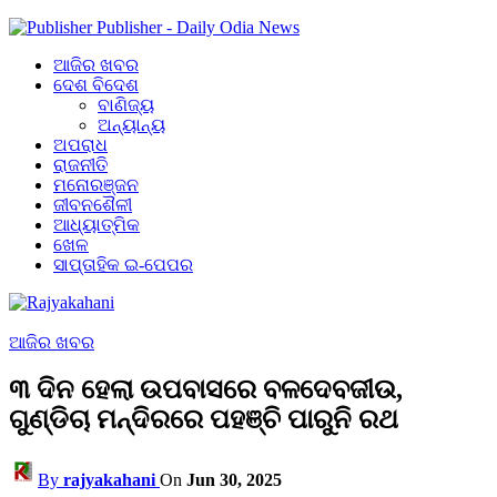
Publisher - Daily Odia News
ଆଜିର ଖବର
ଦେଶ ବିଦେଶ
ବାଣିଜ୍ୟ
ଅନ୍ୟାନ୍ୟ
ଅପରାଧ
ରାଜନୀତି
ମନୋରଞ୍ଜନ
ଜୀବନଶୈଳୀ
ଆଧ୍ୟାତ୍ମିକ
ଖେଳ
ସାପ୍ତାହିକ ଇ-ପେପର
ଆଜିର ଖବର
୩ ଦିନ ହେଲା ଉପବାସରେ ବଳଦେବଜୀଉ,
ଗୁଣ୍ଡିଚା ମନ୍ଦିରରେ ପହଞ୍ଚି ପାରୁନି ରଥ
By
rajyakahani
On
Jun 30, 2025