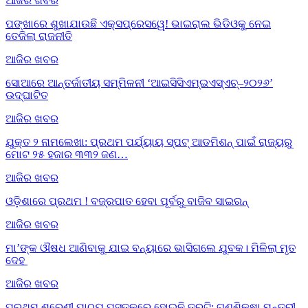
ଆଜିର ଖବର
ପଙ୍ଖାରେ ଶୁଖାଯାଉଛି ଏକ୍ସପ୍ରେସୱେ! ଭାଇରାଲ ଭିଡିଓକୁ ନେଇ
ତେଜିଲା ରାଜନୀତି
ଆଜିର ଖବର
ସୋଆରେ ଆନ୍ତର୍ଜାତୀୟ ସମ୍ମିଳନୀ ‘ଆଇସିସିଏମ୍‌ଇଏସ୍‌ଏଚ୍‌–୨୦୨୬’
ଉଦ୍‌ଘାଟିତ
ଆଜିର ଖବର
ଯୁକ୍ତ ୨ ନାମଲେଖା: ପ୍ରଥମ ପର୍ଯ୍ୟାୟ ସ୍ପଟ୍ ଆଡମିଶନ୍ ପାଇଁ ରାଜ୍ୟରୁ
ମୋଟ ୨୫ ହଜାର ୩୩୨ ଜଣ…
ଆଜିର ଖବର
ଓଡ଼ିଶାରେ ପ୍ରଥମ ! ବଜ୍ରପାତ ହେବା ପୂର୍ବରୁ ବାଜିବ ସାଇରନ୍
ଆଜିର ଖବର
ମା’ଙ୍କ ଔଷଧ ଆଣିବାକୁ ଯାଇ ବନ୍ୟାରେ ଭାସିଗଲେ ଯୁବକ। ମିଳିଲା ମୃତ
ଦେହ
ଆଜିର ଖବର
ପ୍ରଥମ ଶ୍ରେଣୀ ପାଠ୍ୟ ପୁସ୍ତକରେ ହୋଇନି ତ୍ରୁଟି: ଗଣଶିକ୍ଷା ମନ୍ତ୍ରୀ