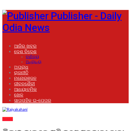
Publisher - Daily
Odia News
ଆଜିର ଖବର
ଦେଶ ବିଦେଶ
ବାଣିଜ୍ୟ
ଅନ୍ୟାନ୍ୟ
ଅପରାଧ
ରାଜନୀତି
ମନୋରଞ୍ଜନ
ଜୀବନଶୈଳୀ
ଆଧ୍ୟାତ୍ମିକ
ଖେଳ
ସାପ୍ତାହିକ ଇ-ପେପର
ଅପରାଧ