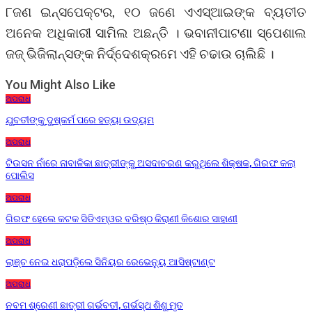
୮ଜଣ ଇନ୍‌ସପେକ୍ଟର, ୧୦ ଜଣେ ଏଏସ୍‌ଆଇଙ୍କ ବ୍ୟତୀତ
ଅନେକ ଅଧିକାରୀ ସାମିଲ ଅଛନ୍ତି । ଭବାନୀପାଟଣା ସ୍ପେଶାଲ
ଜଜ୍‌ ଭିଜିଲାନ୍ସଙ୍କ ନିର୍ଦ୍ଦେଶକ୍ରମେ ଏହି ଚଢାଉ ଚାଲିଛି ।
You Might Also Like
ଅପରାଧ
ଯୁବତୀଙ୍କୁ ଦୁଷ୍କର୍ମ ପରେ ହତ୍ୟା ଉଦ୍ୟମ
ଅପରାଧ
ଟିଉସନ ନାଁରେ ନାବାଳିକା ଛାତ୍ରୀଙ୍କୁ ଅସଦାଚରଣ କରୁଥିଲେ ଶିକ୍ଷକ, ଗିରଫ କଲା
ପୋଲିସ
ଅପରାଧ
ଗିରଫ ହେଲେ କଟକ ସିଡିଏମ୍‌ଓର ବରିଷ୍ଠ କିରାଣୀ କିଶୋର ସାହାଣୀ
ଅପରାଧ
ଲାଞ୍ଚ ନେଇ ଧରାପଡ଼ିଲେ ସିନିୟର ରେଭେନ୍ୟୁ ଆସିଷ୍ଟାଣ୍ଟ
ଅପରାଧ
ନବମ ଶ୍ରେଣୀ ଛାତ୍ରୀ ଗର୍ଭବତୀ, ଗର୍ଭସ୍ଥ ଶିଶୁ ମୃତ