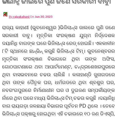
ଭିଜିଲାନ୍ସ ଜାଲରେ ପୁଣି ଜଣେ ସରକାରୀ ବାବୁ।
By
rajyakahani
On
Jun 30, 2025
ରାଜ୍ୟ କାହାଣୀ (ଭୁବନେଶ୍ୱର )ଭିଜିଲାନ୍ସ ଜାଲରେ ପୁଣି ଜଣେ
ସରକାରୀ ବାବୁ। ମୃତ୍ତିକା ସଂରକ୍ଷଣ ଯୁଗ୍ମ ନିର୍ଦ୍ଦେଶକ
ଦୟାନିଧି ବାଗଙ୍କ ଘରେ ଭିଜିଲାନ୍ସ ରେଡ୍‌ ହୋଇଛି। ଏକକାଳୀନ
୮ଟି ସ୍ଥାନରେ ଛାନ୍‌ଭିନ୍‌ କରୁଛି ଭିଜିଲାନ୍ସ ଟିମ୍‌। ଭୁବନେଶ୍ବରର
ମୃତ୍ତିକା ସଂରକ୍ଷଣ ବିଭାଗରେ ଥିବା ତାଙ୍କ ଅଫିସ,
ଗୋଠପାଟଣାରେ ଥବା ଆପାର୍ଟମେଣ୍ଟ, ଚନ୍ଦ୍ରଶେଖରପୁରରେ
ଥିବା ବାସଭବନରେ ଚଢଉ ଚାଲିଛି । କଳାହାଣ୍ଡି ଜୁନାଗଡରେ
ଥିବା ତାଙ୍କ ପୈତୃକ ଘର, ଧର୍ମଗଡରେ ଥିବା ଶ୍ବଶୁର ଘର,
ନବରଂଗପୁରରେ ନିର୍ମାଣାଧୀନ ଘର ଓ ଦୁଇଜଣ ସମ୍ପର୍କୀୟଙ୍କ
ନାଁରେ ଥିବା ଘରେ ମଧ୍ୟ ଭିଜିଲାନ୍ସ ଟିମ୍ ଚଢଉ କରୁଛି ।ଦୟାନିଧି
ବାଗ ରାୟଗଡ଼ା ଜଳଛାୟା ବିଭାଗର ପୂର୍ବତନ PD ଥିଲେ । ତେବେ
ଭିଜିଲାନ୍ସ ପକ୍ଷରୁ ହୋଇଥିବା ଏହି ଚଢାଉରେ ୧୦ ଜଣ ଡିଏସ୍‌ପି,