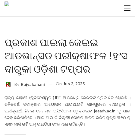
ପ୍ରକାଶ ପାଇଲା ଜେଇଇ
ଆଡଭାନ୍ସଡ ପରୀକ୍ଷାଫଳ !ହଂସ
ଦାରୁକା ଓଡ଼ିଶା ଟପ୍ପର
On
Jun 2, 2025
By
Rajyakahani
ରାଜ୍ୟ କାହାଣୀ (ଭୁବନେଶ୍ୱର )JEE ଆଡଭାନ୍ସ ରେଜଲ୍ଟ ପ୍ରକାଶିତ ହୋଇଛି ।
ଚଳିତବର୍ଷ ପରୀକ୍ଷାର ଆୟୋଜନ ଆଇଆଇଟି କାନପୁରରେ ହୋଇଥିଲା ।
ପରୀକ୍ଷାର୍ଥୀ ନିଜର ରେଜଲ୍ଟ ଅଫିସିଆଲ ୱେବସାଇଟ jeeadv.ac.in କୁ ଯାଇ
ଚେକ୍ କରିପାରିବେ । ଆଇ ଆଇ ଟି ଦିଲ୍ଲୀ ଜୋନର ଛାତ୍ର ରଜିତ୍ ଗୁପ୍ତା ୩୬୦ ରୁ
୩୩୨ ମାର୍କ ରଖି ଅଲ୍ ଇଣ୍ଡିଆ ରାଂକ ୧ରେ ରହିଛନ୍ତି।