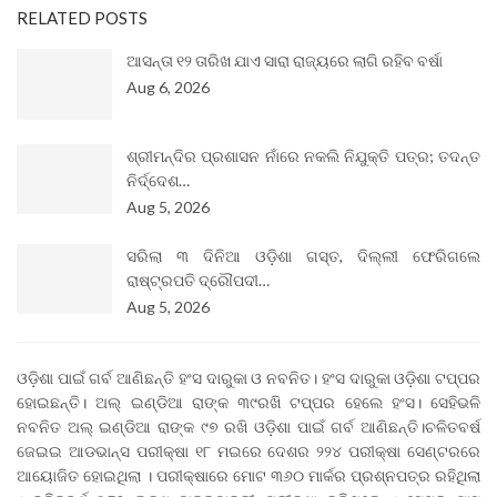
RELATED POSTS
ଆସନ୍ତା ୧୨ ତାରିଖ ଯାଏ ସାରା ରାଜ୍ୟରେ ଲାଗି ରହିବ ବର୍ଷା
Aug 6, 2026
ଶ୍ରୀମନ୍ଦିର ପ୍ରଶାସନ ନାଁରେ ନକଲି ନିଯୁକ୍ତି ପତ୍ର; ତଦନ୍ତ
ନିର୍ଦ୍ଦେଶ…
Aug 5, 2026
ସରିଲା ୩ ଦିନିଆ ଓଡ଼ିଶା ଗସ୍ତ, ଦିଲ୍ଲୀ ଫେରିଗଲେ
ରାଷ୍ଟ୍ରପତି ଦ୍ରୌପଦୀ…
Aug 5, 2026
ଓଡ଼ିଶା ପାଇଁ ଗର୍ବ ଆଣିଛନ୍ତି ହଂସ ଦାରୁକା ଓ ନବନିତ। ହଂସ ଦାରୁକା ଓଡ଼ିଶା ଟପ୍ପର
ହୋଇଛନ୍ତି। ଅଲ୍ ଇଣ୍ଡିଆ ରାଙ୍କ ୩୯ରଖି ଟପ୍ପର ହେଲେ ହଂସ। ସେହିଭଳି
ନବନିତ ଅଲ୍ ଇଣ୍ଡିଆ ରାଙ୍କ ୯୭ ରଖି ଓଡ଼ିଶା ପାଇଁ ଗର୍ବ ଆଣିଛନ୍ତି।ଚଳିତବର୍ଷ
ଜେଇଇ ଆଡଭାନ୍ସ ପରୀକ୍ଷା ୧୮ ମଇରେ ଦେଶର ୨୨୪ ପରୀକ୍ଷା ସେଣ୍ଟରରେ
ଆୟୋଜିତ ହୋଇଥିଲା । ପରୀକ୍ଷାରେ ମୋଟ ୩୬୦ ମାର୍କର ପ୍ରଶ୍ନପତ୍ର ରହିଥିଲା