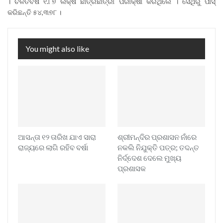
। ଚଳିତବର୍ଷ ୧.୮୭ ଲକ୍ଷ ଛାତ୍ରଛାତ୍ରୀ ପରୀକ୍ଷା କରିଥିଲେ । ସେଥିରୁ ପାସ୍
କରିଛନ୍ତି ୫୪,୩୭୮ ।
You might also like
ଆସନ୍ତା ୧୨ ତାରିଖ ଯାଏ ସାରା
ଶ୍ରୀମନ୍ଦିର ପ୍ରଶାସନ ନାଁରେ
ରାଜ୍ୟରେ ଲାଗି ରହିବ ବର୍ଷା
ନକଲି ନିଯୁକ୍ତି ପତ୍ର; ତଦନ୍ତ
ନିର୍ଦ୍ଦେଶ ଦେଲେ ମୁଖ୍ୟ
ପ୍ରଶାସକ