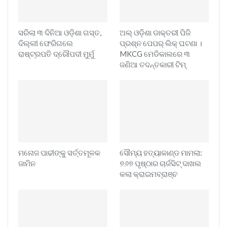
ସରିଲା ୩ ଦିନିଆ ଓଡ଼ିଶା ଗସ୍ତ,
ଅଲ୍ ଓଡ଼ିଶା ଡାକ୍ତରୀ ପିଜି
ଦିଲ୍ଲୀ ଫେରିଗଲେ
ପ୍ରଶ୍ନ ପେପର୍ ଲିକ୍ ଘଟଣା ।
ରାଷ୍ଟ୍ରପତି ଦ୍ରୌପଦୀ ମୁର୍ମୁ
MKCG ମେଡିକାଲରେ ୩
ଜଣିଆ ତଦନ୍ତକାରୀ ଟିମ୍
ମନୋଜ ପାଢୀଙ୍କୁ ସର୍ତ୍ତମୂଳକ
ସୌମ୍ୟ ହତ୍ୟାକାଣ୍ଡ ମାମଲା:
ଜାମିନ
୭୬୭ ପୃଷ୍ଠାର ଚାର୍ଜସିଟ୍ ଦାଖଲ
କଲା କ୍ରାଇମବ୍ରାଞ୍ଚ