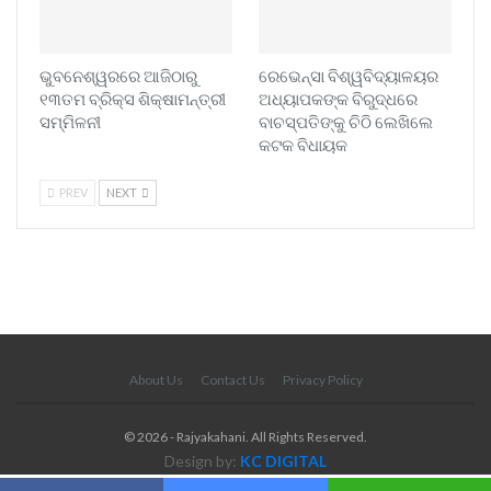
ଭୁବନେଶ୍ୱରରେ ଆଜିଠାରୁ
ରେଭେନ୍ସା ବିଶ୍ୱବିଦ୍ୟାଳୟର
୧୩ତମ ବ୍ରିକ୍ସ ଶିକ୍ଷାମନ୍ତ୍ରୀ
ଅଧ୍ୟାପକଙ୍କ ବିରୁଦ୍ଧରେ
ସମ୍ମିଳନୀ
ବାଚସ୍ପତିଙ୍କୁ ଚିଠି ଲେଖିଲେ
କଟକ ବିଧାୟକ
PREV
NEXT
About Us
Contact Us
Privacy Policy
© 2026 - Rajyakahani. All Rights Reserved.
Design by:
KC DIGITAL