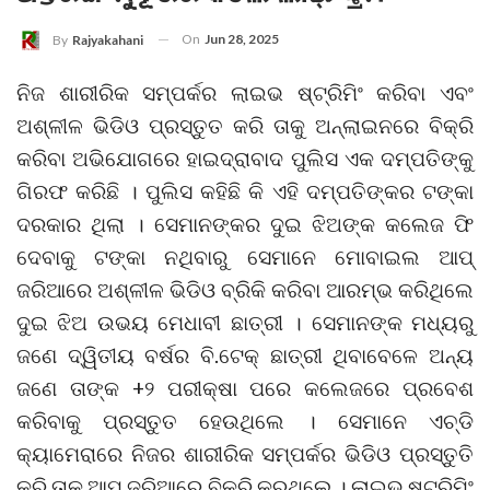
On
Jun 28, 2025
By
Rajyakahani
ନିଜ ଶାରୀରିକ ସମ୍ପର୍କର ଲାଇଭ ଷ୍ଟ୍ରିମିଂ କରିବା ଏବଂ
ଅଶ୍ଳୀଳ ଭିଡିଓ ପ୍ରସ୍ତୁତ କରି ତାକୁ ଅନ୍‌ଲାଇନରେ ବିକ୍ରି
କରିବା ଅଭିଯୋଗରେ ହାଇଦ୍ରାବାଦ ପୁଲିସ ଏକ ଦମ୍ପତିଙ୍କୁ
ଗିରଫ କରିଛି । ପୁଲିସ କହିଛି କି ଏହି ଦମ୍ପତିଙ୍କର ଟଙ୍କା
ଦରକାର ଥିଲା । ସେମାନଙ୍କର ଦୁଇ ଝିଅଙ୍କ କଲେଜ ଫି
ଦେବାକୁ ଟଙ୍କା ନଥିବାରୁ ସେମାନେ ମୋବାଇଲ ଆପ୍‌
ଜରିଆରେ ଅଶ୍ଳୀଳ ଭିଡିଓ ବ୍ରିକି କରିବା ଆରମ୍ଭ କରିଥିଲେ
ଦୁଇ ଝିଅ ଉଭୟ ମେଧାବୀ ଛାତ୍ରୀ । ସେମାନଙ୍କ ମଧ୍ୟରୁ
ଜଣେ ଦ୍ୱିତୀୟ ବର୍ଷର ବି.ଟେକ୍ ଛାତ୍ରୀ ଥିବାବେଳେ ଅନ୍ୟ
ଜଣେ ତାଙ୍କ +୨ ପରୀକ୍ଷା ପରେ କଲେଜରେ ପ୍ରବେଶ
କରିବାକୁ ପ୍ରସ୍ତୁତ ହେଉଥିଲେ । ସେମାନେ ଏଚ୍‌ଡି
କ୍ୟାମେରାରେ ନିଜର ଶାରୀରିକ ସମ୍ପର୍କର ଭିଡିଓ ପ୍ରସ୍ତୁତି
କରି ତାକୁ ଆପ୍‌ ଜରିଆରେ ବିକ୍ରି କରୁଥିଲେ । ଲାଇଭ୍‌ ଷ୍ଟ୍ରିମିଂ