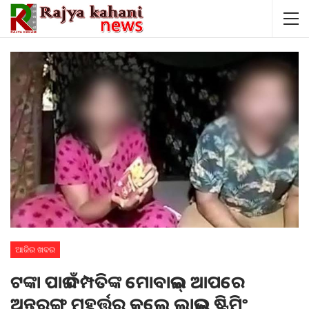
ଆଜିର ଖବର
ଟଙ୍କା ପାଇଁ ଦମ୍ପତିଙ୍କ ମୋବାଇଲ୍ ଆପରେ
ଅନ୍ତରଙ୍ଗ ମୁହୂର୍ତ୍ତର କଲେ ଲାଇଭ୍ ଷ୍ଟ୍ରିମିଂ