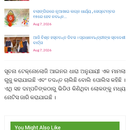
ବଲାଙ୍ଗିରରେ ନୂଆଖାଇ ଲଗ୍ନ ଧାର୍ଯ୍ୟ , ସେପ୍ଟେମ୍ବର
୧୫ରେ ହେବ ନବାନ୍ନ…
Aug 7, 2026
ଆଜି ବିଶ୍ବ ହସ୍ତତନ୍ତ ଦିବସ । ପ୍ରଧାନମନ୍ତ୍ରୀଙ୍କ ସ୍ବଦେଶୀ
ବାର୍ତ୍ତା
Aug 7, 2026
ସୂଚନା ଟେକ୍ନୋଲୋଜି ଆଇନର ଧାରା ଅନୁଯାୟୀ ଏକ ମାମଲା
ରୁଜୁ କରାଯାଇଛି ଏବଂ ତଦନ୍ତ ଚାଲିଛି ବୋଲି ପୋଲିସ କହିଛି ।
ଏଥି ସହ ଦମ୍ପତିଙ୍କଠାରୁ ଭିଡିଓ କିଣିଥିବା ଲୋକଙ୍କୁ ମଧ୍ୟ
ନୋଟିସ ଜାରି କରାଯାଇଛି ।
You Might Also Like