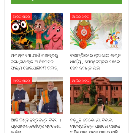
ଆଜିର ଖବର
ଆଜିର ଖବର
ଅଗଷ୍ଟ ୧୩ ଯାଏଁ ମହାପ୍ରଭୁ
ବଲାଙ୍ଗିରରେ ନୂଆଖାଇ ଲଗ୍ନ
ଜଗନ୍ନାଥଙ୍କ ଆନିମେସନ
ଧାର୍ଯ୍ୟ , ସେପ୍ଟେମ୍ବର ୧୫ରେ
ଫିଲ୍ମ ହୋଇପାରିବନି ରିଲିଜ୍
ହେବ ନବାନ୍ନ ଲାଗି
ଆଜିର ଖବର
ଆଜିର ଖବର
ଆଜି ବିଶ୍ବ ହସ୍ତତନ୍ତ ଦିବସ ।
ବଢ଼ୁଛି ରେଭେନ୍ସା ବିବାଦ,
ପ୍ରଧାନମନ୍ତ୍ରୀଙ୍କ ସ୍ବଦେଶୀ
ବାଚସ୍ପତିଙ୍କ ପାଖରେ ଦାଖଲ
ବାର୍ତ୍ତା
ଅଭିଯୋଗ ପ୍ରତ୍ୟାହାର ଦାବି