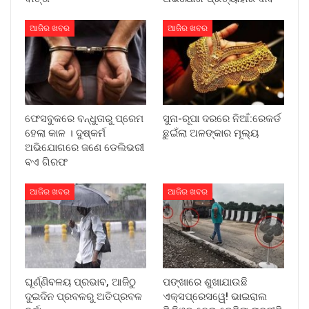
ଆଜିର ଖବର
ଆଜିର ଖବର
ଫେସବୁକରେ ବନ୍ଧୁତାରୁ ପ୍ରେମ
ସୁନା-ରୂପା ଦରରେ ନିଆଁ:ରେକର୍ଡ
ହେଲା କାଳ । ଦୁଷ୍କର୍ମ
ଛୁଇଁଲା ଅଳଙ୍କାର ମୂଲ୍ୟ
ଅଭିଯୋଗରେ ଜଣେ ଡେଲିଭରୀ
ବଏ ଗିରଫ
ଆଜିର ଖବର
ଆଜିର ଖବର
ଘୂର୍ଣ୍ଣିବଳୟ ପ୍ରଭାବ, ଆଜିଠୁ
ପଙ୍ଖାରେ ଶୁଖାଯାଉଛି
ଦୁଇଦିନ ପ୍ରବଳରୁ ଅତିପ୍ରବଳ
ଏକ୍ସପ୍ରେସୱେ! ଭାଇରାଲ