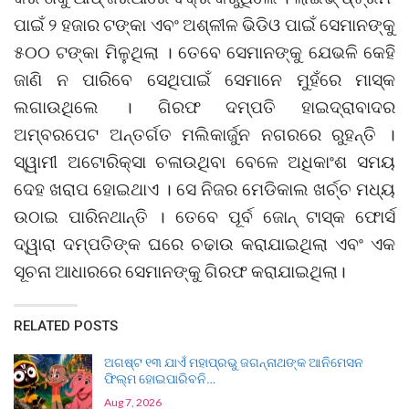
ପାଇଁ ୨ ହଜାର ଟଙ୍କା ଏବଂ ଅଶ୍ଳୀଳ ଭିଡିଓ ପାଇଁ ସେମାନଙ୍କୁ
୫୦୦ ଟଙ୍କା ମିଳୁଥିଲା । ତେବେ ସେମାନଙ୍କୁ ଯେଭଳି କେହି
ଜାଣି ନ ପାରିବେ ସେଥିପାଇଁ ସେମାନେ ମୁହଁରେ ମାସ୍କ
ଲଗାଉଥିଲେ । ଗିରଫ ଦମ୍ପତି ହାଇଦ୍ରାବାଦର
ଅମ୍ବରପେଟ ଅନ୍ତର୍ଗତ ମଲିକାର୍ଜୁନ ନଗରରେ ରୁହନ୍ତି ।
ସ୍ୱାମୀ ଅଟୋରିକ୍ସା ଚଳାଉଥିବା ବେଳେ ଅଧିକାଂଶ ସମୟ
ଦେହ ଖରାପ ହୋଇଥାଏ । ସେ ନିଜର ମେଡିକାଲ ଖର୍ଚ୍ଚ ମଧ୍ୟ
ଉଠାଇ ପାରିନଥାନ୍ତି । ତେବେ ପୂର୍ବ ଜୋନ୍ ଟାସ୍କ ଫୋର୍ସ
ଦ୍ୱାରା ଦମ୍ପତିଙ୍କ ଘରେ ଚଢାଉ କରାଯାଇଥିଲା ଏବଂ ଏକ
ସୂଚନା ଆଧାରରେ ସେମାନଙ୍କୁ ଗିରଫ କରାଯାଇଥିଲା।
RELATED POSTS
ଅଗଷ୍ଟ ୧୩ ଯାଏଁ ମହାପ୍ରଭୁ ଜଗନ୍ନାଥଙ୍କ ଆନିମେସନ
ଫିଲ୍ମ ହୋଇପାରିବନି…
Aug 7, 2026