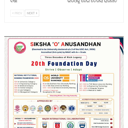
ବର୍ଷା
ଭିଡିଓକୁ ନେଇ ତେଜିଲା ରାଜନୀତି
PREV
NEXT