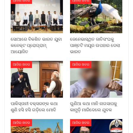
ଆଜିର ଖବର
ଆଜିର ଖବର
ସୋଆରେ ବିକଶିତ ଭାରତ ୟୁବା
ଜେନେଭାସ୍ଥିତ ଜାତିସଂଘକୁ
କନେକ୍ଟ ପ୍ରୋଗ୍ରାମ୍
ପାଞ୍ଚଟି ମୟୂର ଉପହାର ଦେଲା
ଆୟୋଜିତ
ଭାରତ
ଆଜିର ଖବର
ଆଜିର ଖବର
ପାକିସ୍ତାନୀ ବକ୍ସରଙ୍କ କଥା
ଗୁଣିଆ କଥା ମାନି ନାଗସାପକୁ
ଶୁଣି ହସି ହସି ଗଡ଼ିଲେ ମୋଦି
କାମୁଡ଼ି ମାରିଦେଲେ ଯୁବକ
ଆଜିର ଖବର
ଆଜିର ଖବର