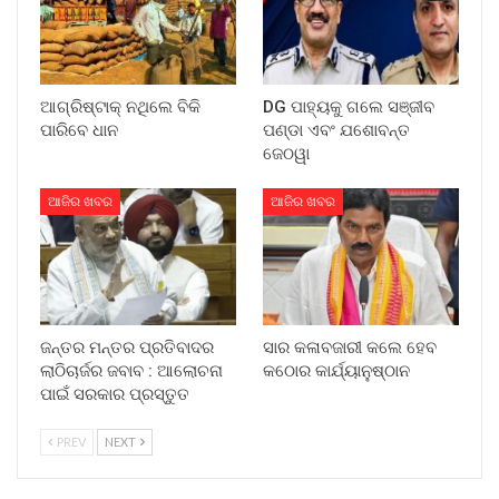
ଆଗ୍ରିଷ୍ଟାକ୍ ନଥିଲେ ବିକି
DG ପାହ୍ୟକୁ ଗଲେ ସଞ୍ଜୀବ
ପାରିବେ ଧାନ
ପଣ୍ଡା ଏବଂ ଯଶୋବନ୍ତ
ଜେଠୱା
ଆଜିର ଖବର
ଆଜିର ଖବର
ଜନ୍ତର ମନ୍ତର ପ୍ରତିବାଦର
ସାର କଳାବଜାରୀ କଲେ ହେବ
ଲାଠିଚାର୍ଜର ଜବାବ : ଆଲୋଚନା
କଠୋର କାର୍ଯ୍ୟାନୁଷ୍ଠାନ
ପାଇଁ ସରକାର ପ୍ରସ୍ତୁତ
PREV
NEXT