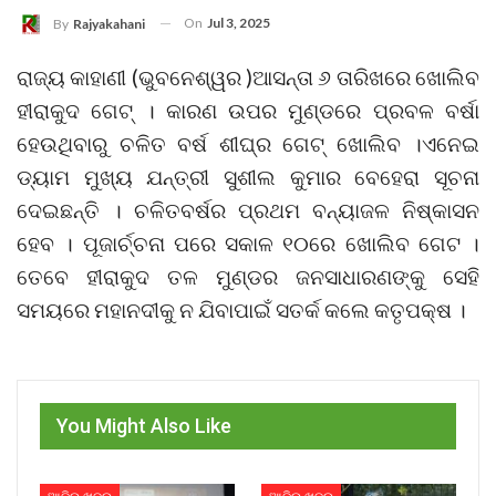
On
Jul 3, 2025
By
Rajyakahani
ରାଜ୍ୟ କାହାଣୀ (ଭୁବନେଶ୍ୱର )ଆସନ୍ତା ୬ ତାରିଖରେ ଖୋଲିବ
ହୀରାକୁଦ ଗେଟ୍ । କାରଣ ଉପର ମୁଣ୍ଡରେ ପ୍ରବଳ ବର୍ଷା
ହେଉଥିବାରୁ ଚଳିତ ବର୍ଷ ଶୀଘ୍ର ଗେଟ୍ ଖୋଲିବ ।ଏନେଇ
ଡ୍ୟାମ ମୁଖ୍ୟ ଯନ୍ତ୍ରୀ ସୁଶୀଲ କୁମାର ବେହେରା ସୂଚନା
ଦେଇଛନ୍ତି । ଚଳିତବର୍ଷର ପ୍ରଥମ ବନ୍ୟାଜଳ ନିଷ୍କାସନ
ହେବ । ପୂଜାର୍ଚ୍ଚନା ପରେ ସକାଳ ୧୦ରେ ଖୋଲିବ ଗେଟ ।
ତେବେ ହୀରାକୁଦ ତଳ ମୁଣ୍ଡର ଜନସାଧାରଣଙ୍କୁ ସେହି
ସମୟରେ ମହାନଦୀକୁ ନ ଯିବାପାଇଁ ସତର୍କ କଲେ କତୃପକ୍ଷ ।
You Might Also Like