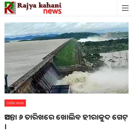
ଆଜିର ଖବର
ଆସନ୍ତା ୬ ତାରିଖରେ ଖୋଲିବ ହୀରାକୁଦ ଗେଟ୍
।