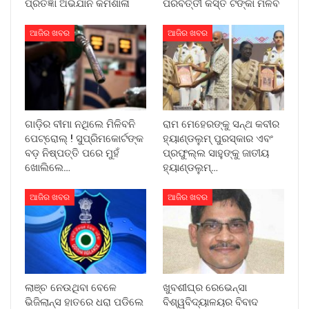
ପ୍ରତିଜ୍ଞା ଅଭିଯାନ କର୍ମଶାଳା
ପରବର୍ତ୍ତୀ କିସ୍ତି ଟଙ୍କା ମିଳିବ
ଆଜିର ଖବର
ଆଜିର ଖବର
ଗାଡ଼ିର ବୀମା ନଥିଲେ ମିଳିବନି
ରାମ ମେହେରଙ୍କୁ ସନ୍ଥ କବୀର
ପେଟ୍ରୋଲ୍ ! ସୁପ୍ରିମକୋର୍ଟଙ୍କ
ହ୍ୟାଣ୍ଡଲୁମ୍ ପୁରସ୍କାର ଏବଂ
ବଡ଼ ନିଷ୍ପତ୍ତି ପରେ ମୁହଁ
ପ୍ରଫୁଲ୍ଲ ସାହୁଙ୍କୁ ଜାତୀୟ
ଖୋଲିଲେ…
ହ୍ୟାଣ୍ଡଲୁମ୍…
ଆଜିର ଖବର
ଆଜିର ଖବର
ଲାଞ୍ଚ ନେଉଥିବା ବେଳେ
ଖୁବଶୀଘ୍ର ରେଭେନ୍ସା
ଭିଜିଲାନ୍ସ ହାତରେ ଧରା ପଡିଲେ
ବିଶ୍ୱବିଦ୍ୟାଳୟର ବିବାଦ