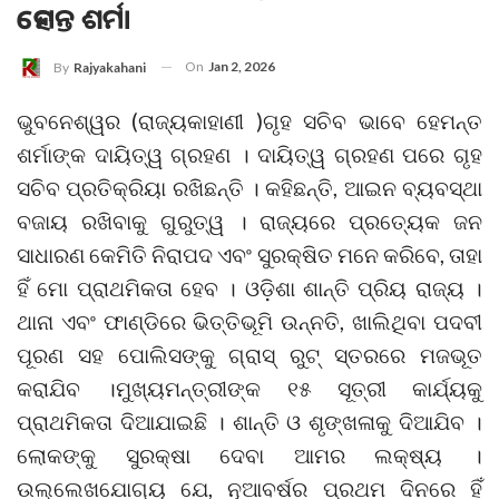
ହେମନ୍ତ ଶର୍ମା
On
Jan 2, 2026
By
Rajyakahani
ଭୁବନେଶ୍ୱର (ରାଜ୍ୟକାହାଣୀ )ଗୃହ ସଚିବ ଭାବେ ହେମନ୍ତ
ଶର୍ମାଙ୍କ ଦାୟିତ୍ୱ ଗ୍ରହଣ । ଦାୟିତ୍ୱ ଗ୍ରହଣ ପରେ ଗୃହ
ସଚିବ ପ୍ରତିକ୍ରିୟା ରଖିଛନ୍ତି । କହିଛନ୍ତି, ଆଇନ ବ୍ୟବସ୍ଥା
ବଜାୟ ରଖିବାକୁ ଗୁରୁତ୍ୱ । ରାଜ୍ୟରେ ପ୍ରତ୍ୟେକ ଜନ
ସାଧାରଣ କେମିତି ନିରାପଦ ଏବଂ ସୁରକ୍ଷିତ ମନେ କରିବେ, ତାହା
ହିଁ ମୋ ପ୍ରାଥମିକତା ହେବ । ଓଡ଼ିଶା ଶାନ୍ତି ପ୍ରିୟ ରାଜ୍ୟ ।
ଥାନା ଏବଂ ଫାଣ୍ଡିରେ ଭିତ୍ତିଭୂମି ଉନ୍ନତି, ଖାଲିଥିବା ପଦବୀ
ପୂରଣ ସହ ପୋଲିସଙ୍କୁ ଗ୍ରାସ୍ ରୁଟ୍ ସ୍ତରରେ ମଜଭୂତ
କରାଯିବ ।ମୁଖ୍ୟମନ୍ତ୍ରୀଙ୍କ ୧୫ ସୂତ୍ରୀ କାର୍ଯ୍ୟକୁ
ପ୍ରାଥମିକତା ଦିଆଯାଇଛି । ଶାନ୍ତି ଓ ଶୃଙ୍ଖଳାକୁ ଦିଆଯିବ ।
ଲୋକଙ୍କୁ ସୁରକ୍ଷା ଦେବା ଆମର ଲକ୍ଷ୍ୟ ।
ଉଲ୍ଲେଖଯୋଗ୍ୟ ଯେ, ନୂଆବର୍ଷର ପ୍ରଥମ ଦିନରେ ହିଁ