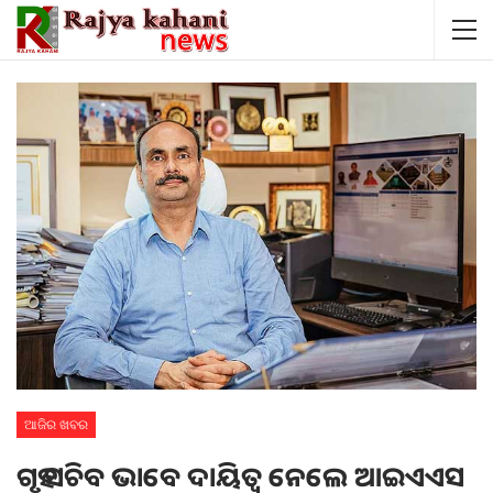
ଆଜିର ଖବର
ଗୃହ ସଚିବ ଭାବେ ଦାୟିତ୍ୱ ନେଲେ ଆଇଏଏସ