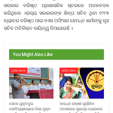
ସରକାର ବରିଷ୍ଠ ପ୍ରଶାସନିକ ସ୍ତରରେ ଅଦଳବଦଳ
କରିଥିଲେ ।ରାଜ୍ୟ ସରକାରଙ୍କ ଶିଳ୍ପ ସଚିବ ଥିବା ୧୯୯୫
ବ୍ୟାଚର ବରିଷ୍ଠ ଆଇଏଏସ ଅଫିସର ହେମନ୍ତ ଶର୍ମାଙ୍କୁ ଗୃହ
ସଚିବ ଅତିରିକ୍ତ ଦାୟିତ୍ୱ ଦିଆଯାଇଛି ।
You Might Also Like
ଆଜିର ଖବର
ଆଜିର ଖବର
ସୋଆ ଯୁକ୍ତଦୁଇ
ଆସନ୍ତା ରାକ୍ଷୀ ପୂର୍ଣ୍ଣିମା
ମହାବିଦ୍ୟାଳୟରେ ନିଶା ମୁକ୍ତ
ଅବସରରେ ସୁଭଦ୍ରା ଯୋଜନାର