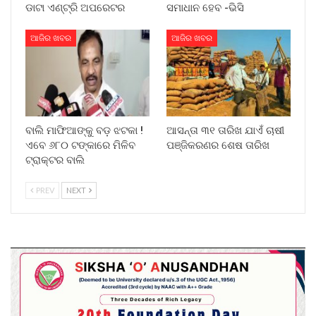
ଡାଟା ଏଣ୍ଟ୍ରି ଅପରେଟର
ସମାଧାନ ହେବ -ଭିସି
ଆଜିର ଖବର
ଆଜିର ଖବର
ବାଲି ମାଫିଆଙ୍କୁ ବଡ଼ ଝଟକା !
ଆସନ୍ତା ୩୧ ତାରିଖ ଯାଏଁ ଚାଷୀ
ଏବେ ୬୮୦ ଟଙ୍କାରେ ମିଳିବ
ପଞ୍ଜିକରଣର ଶେଷ ତାରିଖ
ଟ୍ରାକ୍ଟର ବାଲି
PREV
NEXT