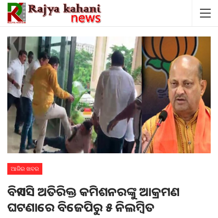
ଆଜିର ଖବର
ବିଏମସି ଅତିରିକ୍ତ କମିଶନରଙ୍କୁ ଆକ୍ରମଣ
ଘଟଣାରେ ବିଜେପିରୁ ୫ ନିଲମ୍ବିତ