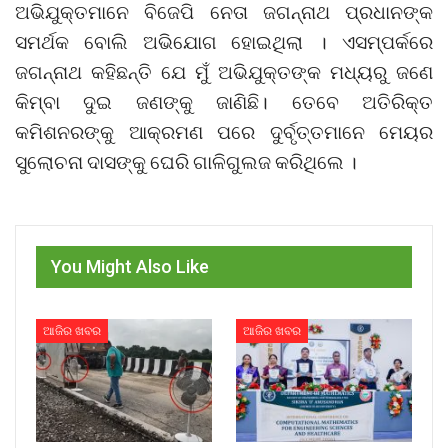
ଅଭିଯୁକ୍ତମାନେ ବିଜେପି ନେତା ଜଗନ୍ନାଥ ପ୍ରଧାନଙ୍କ
ସମର୍ଥକ ବୋଲି ଅଭିଯୋଗ ହୋଇଥିଲା । ଏସମ୍ପର୍କରେ
ଜଗନ୍ନାଥ କହିଛନ୍ତି ଯେ ମୁଁ ଅଭିଯୁକ୍ତଙ୍କ ମଧ୍ୟରୁ ଜଣେ
କିମ୍ବା ଦୁଇ ଜଣଙ୍କୁ ଜାଣିଛି। ତେବେ ଅତିରିକ୍ତ
କମିଶନରଙ୍କୁ ଆକ୍ରମଣ ପରେ ଦୁର୍ବୃତ୍ତମାନେ ମେୟର
ସୁଲୋଚନା ଦାସଙ୍କୁ ଘେରି ଗାଳିଗୁଲଜ କରିଥିଲେ ।
You Might Also Like
ଆଜିର ଖବର
ଆଜିର ଖବର