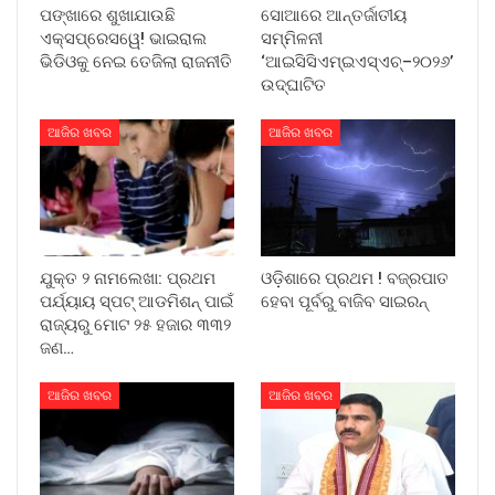
ପଙ୍ଖାରେ ଶୁଖାଯାଉଛି
ସୋଆରେ ଆନ୍ତର୍ଜାତୀୟ
ଏକ୍ସପ୍ରେସୱେ! ଭାଇରାଲ
ସମ୍ମିଳନୀ
ଭିଡିଓକୁ ନେଇ ତେଜିଲା ରାଜନୀତି
‘ଆଇସିସିଏମ୍‌ଇଏସ୍‌ଏଚ୍‌–୨୦୨୬’
ଉଦ୍‌ଘାଟିତ
ଆଜିର ଖବର
ଆଜିର ଖବର
ଯୁକ୍ତ ୨ ନାମଲେଖା: ପ୍ରଥମ
ଓଡ଼ିଶାରେ ପ୍ରଥମ ! ବଜ୍ରପାତ
ପର୍ଯ୍ୟାୟ ସ୍ପଟ୍ ଆଡମିଶନ୍ ପାଇଁ
ହେବା ପୂର୍ବରୁ ବାଜିବ ସାଇରନ୍
ରାଜ୍ୟରୁ ମୋଟ ୨୫ ହଜାର ୩୩୨
ଜଣ…
ଆଜିର ଖବର
ଆଜିର ଖବର