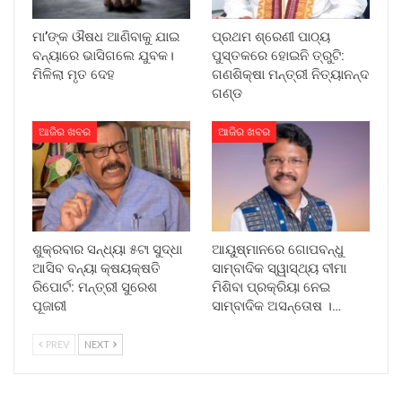
ମା’ଙ୍କ ଔଷଧ ଆଣିବାକୁ ଯାଇ
ପ୍ରଥମ ଶ୍ରେଣୀ ପାଠ୍ୟ
ବନ୍ୟାରେ ଭାସିଗଲେ ଯୁବକ।
ପୁସ୍ତକରେ ହୋଇନି ତ୍ରୁଟି:
ମିଳିଲା ମୃତ ଦେହ
ଗଣଶିକ୍ଷା ମନ୍ତ୍ରୀ ନିତ୍ୟାନନ୍ଦ
ଗଣ୍ଡ
ଆଜିର ଖବର
ଆଜିର ଖବର
ଶୁକ୍ରବାର ସନ୍ଧ୍ୟା ୫ଟା ସୁଦ୍ଧା
ଆୟୁଷ୍ମାନରେ ଗୋପବନ୍ଧୁ
ଆସିବ ବନ୍ୟା କ୍ଷୟକ୍ଷତି
ସାମ୍ବାଦିକ ସ୍ୱାସ୍ଥ୍ୟ ବୀମା
ରିପୋର୍ଟ: ମନ୍ତ୍ରୀ ସୁରେଶ
ମିଶିବା ପ୍ରକ୍ରିୟା ନେଇ
ପୂଜାରୀ
ସାମ୍ବାଦିକ ଅସନ୍ତୋଷ ।…
PREV
NEXT