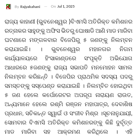
On
Jul 1, 2025
By
Rajyakahani
ରାଜ୍ୟ କାହାଣୀ (ଭୁବନେଶ୍ୱର )ବିଏମସି ଅତିରିକ୍ତ କମିଶନର
ରତ୍ନାକର ସାହୁଙ୍କୁ ଅଫିସ ଭିତରୁ ଘୋଷାଡି ଆଣି ମାଡ ମାରିବା
ଘଟଣାରେ ମଙ୍ଗଳବାର ବିଜେପିରୁ ୫ ଜଣଙ୍କୁ ନିଲମ୍ବନ
କରାଯାଇଛି। । ଭୁବନେଶ୍ୱର ମହାନଗର ନିଗମ
କାର୍ଯ୍ୟାଳୟରେ ହିଂସାକାଣ୍ଡରେ ସଂପୃକ୍ତି ଅଭିଯୋଗ
ଆଧାରରେ ୫ଜଣଙ୍କୁ ରାଜ୍ୟ ସଭାପତି ମନମୋହନ ସାମଲ
ନିଲମ୍ବନ କରିଛନ୍ତି । ବିଜେପିର ପ୍ରାଥମିକ ସଦସ୍ୟ ପଦରୁ
ସମସ୍ତଙ୍କୁ ସସ୍‌ପେଣ୍ଡ କରାଯାଇଛି । ନିଲମ୍ବିତ ହୋଇଥିବା
୫ ଜଣ ହେଲେ କର୍ପୋରେଟର ଅପରୂପ ନାରାୟଣ ରାଉତ,
ଅନ୍ୟମାନେ ହେଲେ ରଶ୍ମି ରଞ୍ଜନ ମହାପାତ୍ର, ଦେବାଶିଷ
ପ୍ରଧାନ, ସଚିକାନ୍ତ ସ୍ୱାଇଁ ଓ ସଂଜୀବ ମିଶ୍ର ।ସୂଚନାନୁଯାୟୀ,
ସୋମବାର ବିଏମସି ଅତିରିକ୍ତ କମିଶନରଙ୍କୁ କିଛି ଦୁର୍ବୃତ୍ତ
ମାଡ ମାରିବା ସହ ଆକ୍ରମଣ କରିଥିଲେ । ଏହି