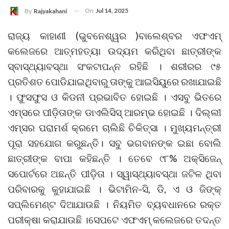
On
Jul 14, 2025
By
Rajyakahani
ରାଜ୍ୟ କାହାଣୀ (ଭୁବନେଶ୍ୱର )ବାଲେଶ୍ବର ଏଫଏମ୍‌
କଲେଜରେ ଆତ୍ମହତ୍ୟା ଉଦ୍ୟମ କରିଥିବା ଛାତ୍ରୀଙ୍କ
ସ୍ବାସ୍ଥ୍ୟାବସ୍ଥା ସଂକଟାପନ୍ନ ରହିଛି । ଶରୀରର ୯୫
ପ୍ରତିଶତ ପୋଡିଯାଇଥିବାରୁ ତାଙ୍କୁ ଆଇସିୟୁରେ ରଖାଯାଇଛି
। ଫୁସଫୁସ ଓ କିଡନୀ ପ୍ରଭାବିତ ହୋଇଛି । ଏସବୁ ଭିତରେ
ଏମ୍‌ସରେ ପୀଡ଼ିତାଙ୍କ ଡାଏଲିସିସ୍ ଆରମ୍ଭ ହୋଇଛି । ଦିଲ୍ଲୀ
ଏମ୍‌ସର ପରାମର୍ଶ କ୍ରମେ ଚାଲିଛି ଚିକିତ୍ସା । ମୁଖ୍ୟମନ୍ତ୍ରୀ
ପୂରା ସହଯୋଗ କରୁଛନ୍ତି। ସବୁ ଭଗବାନଙ୍କ ଇଛା ବୋଲି
ଛାତ୍ରୀଙ୍କ ବାପା କହିଛନ୍ତି । ତେବେ ୯୮% ଅକ୍ସିଜେନ୍
ସପୋର୍ଟରେ ଅଛନ୍ତି ପୀଡ଼ିତା । ସ୍ୱାସ୍ଥ୍ୟାବସ୍ଥା ଜଟିଳ ଥିବା
ପରିବାରକୁ କୁହାଯାଇଛି । ଭିଟାମିନ-ସି, ଡି, ଏ ଓ ଜିଙ୍କ୍
ସପ୍ଲିମେଣ୍ଟ ଦିଆଯାଉଛି । ନିୟମିତ ବ୍ୟବଧାନରେ ରକ୍ତ
ପରୀକ୍ଷା କରାଯାଉଛି ।ସେପଟେ ଏଫଏମ୍‌ କଲେଜରେ ତଦନ୍ତ