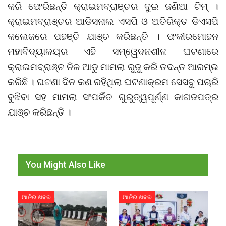
କରି ଫେରିଛନ୍ତି କ୍ରାଇମବ୍ରାଞ୍ଚର ଦୁଇ ଜଣିଆ ଟିମ୍ ।
କ୍ରାଇମବ୍ରାଞ୍ଚର ଆଡିସନାଲ ଏସପି ଓ ଅତିରିକ୍ତ ଡିଏସପି
କଲେଜରେ ପହଞ୍ଚି ଯାଞ୍ଚ କରିଛନ୍ତି । ଫକୀରମୋହନ
ମହାବିଦ୍ୟାଳୟର ଏହି ସମ୍ୱେଦନଶୀଳ ଘଟଣାରେ
କ୍ରାଇମବ୍ରାଞ୍ଚ ନିଜ ଆଡୁ ମାମଲା ରୁଜୁ କରି ତଦନ୍ତ ଆରମ୍ଭ
କରିଛି । ଘଟଣା ଦିନ କଣ ରହିଥିଲା ଘଟଣାକ୍ରମ ସେସବୁ ପଚାରି
ବୁଝିବା ସହ ମାମଲା ସଂପର୍କିତ ଗୁରୁତ୍ୱପୂର୍ଣ୍ଣ କାଗଜପତ୍ର
ଯାଞ୍ଚ କରିଛନ୍ତି ।
You Might Also Like
ଆଜିର ଖବର
ଆଜିର ଖବର