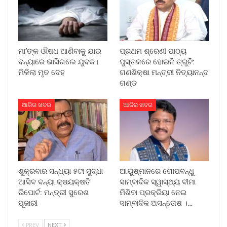
ମା’ଙ୍କ ଔଷଧ ଆଣିବାକୁ ଯାଇ
ପ୍ରଥମ ଶ୍ରେଣୀ ପାଠ୍ୟ
ବନ୍ୟାରେ ଭାସିଗଲେ ଯୁବକ।
ପୁସ୍ତକରେ ହୋଇନି ତ୍ରୁଟି:
ମିଳିଲା ମୃତ ଦେହ
ଗଣଶିକ୍ଷା ମନ୍ତ୍ରୀ ନିତ୍ୟାନନ୍ଦ
ଗଣ୍ଡ
ଆଜିର ଖବର
ଆଜିର ଖବର
ଶୁକ୍ରବାର ସନ୍ଧ୍ୟା ୫ଟା ସୁଦ୍ଧା
ଆୟୁଷ୍ମାନରେ ଗୋପବନ୍ଧୁ
ଆସିବ ବନ୍ୟା କ୍ଷୟକ୍ଷତି
ସାମ୍ବାଦିକ ସ୍ୱାସ୍ଥ୍ୟ ବୀମା
ରିପୋର୍ଟ: ମନ୍ତ୍ରୀ ସୁରେଶ
ମିଶିବା ପ୍ରକ୍ରିୟା ନେଇ
ପୂଜାରୀ
ସାମ୍ବାଦିକ ଅସନ୍ତୋଷ ।…
PREV
NEXT