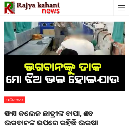
ଆଜିର ଖବର
ଏଫଏମ କଲେଜ ଛାତ୍ରୀଙ୍କ ବାପା, ଏବେ
ଭଗବାନଙ୍କ ଉପରେ ରହିଛି ଭରଷା