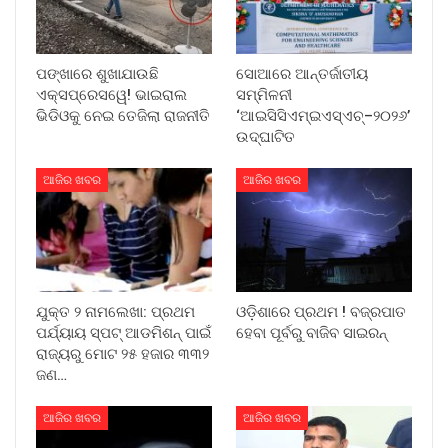
ପଙ୍ଖାରେ ଶୁଖାଯାଉଛି
ସୋଆରେ ଆନ୍ତର୍ଜାତୀୟ
ଏକ୍ସପ୍ରେସୱେ! ଭାଇରାଲ
ସମ୍ମିଳନୀ
ଭିଡିଓକୁ ନେଇ ତେଜିଲା ରାଜନୀତି
‘ଆଇସିସିଏମ୍‌ଇଏସ୍‌ଏଚ୍‌–୨୦୨୬’
ଉଦ୍‌ଘାଟିତ
ଆଜିର ଖବର
ଆଜିର ଖବର
ଯୁକ୍ତ ୨ ନାମଲେଖା: ପ୍ରଥମ
ଓଡ଼ିଶାରେ ପ୍ରଥମ ! ବଜ୍ରପାତ
ପର୍ଯ୍ୟାୟ ସ୍ପଟ୍ ଆଡମିଶନ୍ ପାଇଁ
ହେବା ପୂର୍ବରୁ ବାଜିବ ସାଇରନ୍
ରାଜ୍ୟରୁ ମୋଟ ୨୫ ହଜାର ୩୩୨
ଜଣ…
ଆଜିର ଖବର
ଆଜିର ଖବର