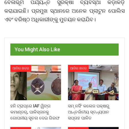
ବେଳାଭୂମି ପର୍ଯ୍ୟନ୍ତ ସୁରକ୍ଷା ବ୍ୟବସ୍ଥା କଡ଼ାକଡ଼ି
କରାଯାଇଛି। ପ୍ରମୁଖ ସ୍ଥାନରେ ଅନେକ ପ୍ଲାଟୁନ ପୋଲିସ
ଏବଂ ବରିଷ୍ଠ ଅଧିକାରୀଙ୍କୁ ମୁତୟନ କରାଯିବ।
You Might Also Like
ଆଜିର ଖବର
ଆଜିର ଖବର
ହନି ଟ୍ରାପ୍‌ରେ IAF ୱିଙ୍ଗ
ସମ୍ ନର୍ସିଂ କଲେଜ ପକ୍ଷରୁ
କମାଣ୍ଡର୍, ପାକିସ୍ତାନକୁ
ଆନ୍ତର୍ଜାତୀୟ ସ୍ତନ୍ୟପାନ
ଗୋପନୀୟ ସୂଚନା ଦେଇ ଗିରଫ
ସପ୍ତାହ ପାଳିତ