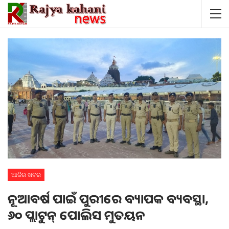
ଆଜିର ଖବର
ନୂଆବର୍ଷ ପାଇଁ ପୁରୀରେ ବ୍ୟାପକ ବ୍ୟବସ୍ଥା,
୬୦ ପ୍ଲାଟୁନ୍ ପୋଲିସ ମୁତୟନ