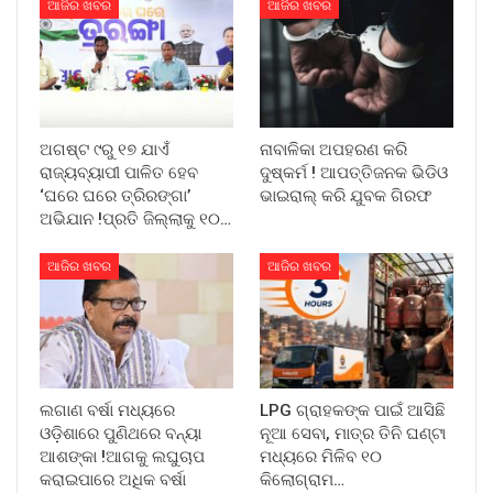
ଆଜିର ଖବର
ଆଜିର ଖବର
ଅଗଷ୍ଟ ୯ରୁ ୧୭ ଯାଏଁ
ନାବାଳିକା ଅପହରଣ କରି
ରାଜ୍ୟବ୍ୟାପୀ ପାଳିତ ହେବ
ଦୁଷ୍କର୍ମ ! ଆପତ୍ତିଜନକ ଭିଡିଓ
‘ଘରେ ଘରେ ତ୍ରିରଙ୍ଗା’
ଭାଇରାଲ୍ କରି ଯୁବକ ଗିରଫ
ଅଭିଯାନ !ପ୍ରତି ଜିଲ୍ଲାକୁ ୧୦…
ଆଜିର ଖବର
ଆଜିର ଖବର
ଲଗାଣ ବର୍ଷା ମଧ୍ୟରେ
LPG ଗ୍ରାହକଙ୍କ ପାଇଁ ଆସିଛି
ଓଡ଼ିଶାରେ ପୁଣିଥରେ ବନ୍ୟା
ନୂଆ ସେବା, ମାତ୍ର ତିନି ଘଣ୍ଟା
ଆଶଙ୍କା !ଆଗକୁ ଲଘୁଚାପ
ମଧ୍ୟରେ ମିଳିବ ୧୦
କରାଇପାରେ ଅଧିକ ବର୍ଷା
କିଲୋଗ୍ରାମ…