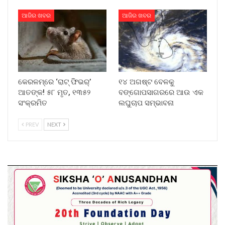
ଆଜିର ଖବର
ଆଜିର ଖବର
କେରଳମ୍‌ରେ ‘ରାଟ୍ ଫିଭର୍’
୧୪ ଅଗଷ୍ଟ ବେଳକୁ
ଆତଙ୍କ! ୫୮ ମୃତ, ୧୩୫୨
ବଙ୍ଗୋପସାଗରରେ ଆଉ ଏକ
ସଂକ୍ରମିତ
ଲଘୁଚାପ ସମ୍ଭାବନା
PREV
NEXT