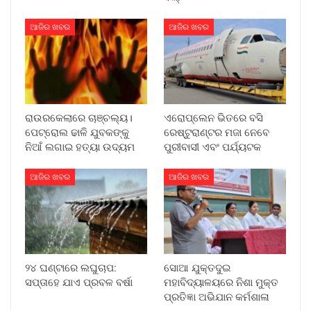
ଆଜିର ଖବର
ଆଜିର ଖବର
ରାଉରକେଲାରେ ଚାଞ୍ଚଲ୍ୟ।
ଏରୋପ୍ଲେନ ଭିତରେ ବସି
ପେଟ୍ରୋଲ ଢାଳି ଯୁବକଙ୍କୁ
ରେଷ୍ଟୁରାଣ୍ଟର ମଜା ନେବେ
ନିଆଁ ଲଗାଇ ହତ୍ୟା ଉଦ୍ୟମ
ପୁରୀବାସୀ ଏବଂ ପର୍ଯ୍ୟଟକ
ଆଜିର ଖବର
ଆଜିର ଖବର
୨୪ ଘଣ୍ଟାରେ ଲଘୁଚାପ:
ସୋଆ ଯୁକ୍ତଦୁଇ
ସପ୍ତାହେ ଯାଏ ପ୍ରବଳ ବର୍ଷା
ମହାବିଦ୍ୟାଳୟରେ ନିଶା ମୁକ୍ତ
ପ୍ରତିଜ୍ଞା ଅଭିଯାନ କର୍ମଶାଳା