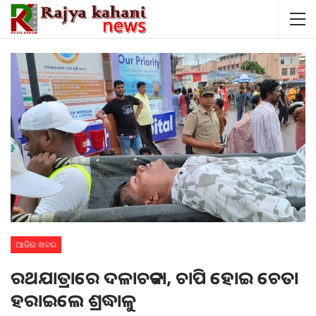
ଆଜିର ଖବର
ରଥଯାତ୍ରାରେ ଦଳାଚକଟା, ଚାପି ହୋଇ ଚେତା
ହରାଇଲେ ଶ୍ରଦ୍ଧାଳୁ