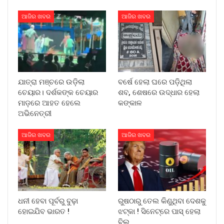
ଆଜିର ଖବର
ଆଜିର ଖବର
ଯାତ୍ରା ମଞ୍ଚରେ ଉଡ଼ିଲା
ବର୍ଷେ ହେଲା ଘରେ ପଡ଼ିଥିଲା
ଚେୟାର। ଦର୍ଶକଙ୍କ ଚେୟାର
ଶବ, ଶେଷରେ ଉଦ୍ଧାର ହେଲା
ମାଡ଼ରେ ଆହତ ହେଲେ
କଙ୍କାଳ
ଅଭିନେତ୍ରୀ
ଆଜିର ଖବର
ଆଜିର ଖବର
ଧନୀ ହେବା ପୂର୍ବରୁ ବୁଢ଼ା
ରୁଷଠାରୁ ତେଲ କିଣୁଥିବା ଦେଶକୁ
ହୋଇଯିବ ଭାରତ !
ଝଟ୍‌କା ! ସିନେଟ୍‌ରେ ପାସ୍ ହେଲା
ବିଲ୍