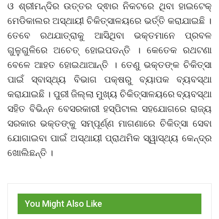
ଓ ଶ୍ରୀମନ୍ଦିର ଉତ୍ତର ଦ୍ଵାର ନିକଟରେ ଥିବା ହାଇଟେକ୍
ମେଡିକାଲର ଅସ୍ଥାୟୀ ଚିକିତ୍ସାଳୟରେ ଭର୍ତ୍ତି କରାଯାଇଛି ।
ତେବେ ରଥଯାତ୍ରାକୁ ଆସିଥିବା ଭକ୍ତମାନେ ପ୍ରବଳ
ଗୁଳୁଗୁଳିରେ ଅଚେତ୍‌ ହୋଇପଡନ୍ତି । କେତେକ ରଥଟଣା
ବେଳେ ଆହତ ହୋଇଥାଆନ୍ତି । ତେଣୁ ଭକ୍ତଙ୍କ ଚିକିତ୍ସା
ପାଇଁ ସ୍ବାସ୍ଥ୍ୟ ବିଭାଗ ପକ୍ଷରୁ ବ୍ୟାପକ ବ୍ୟବସ୍ଥା
କରାଯାଇଛି । ପୁରୀ ଜିଲ୍ଲା ମୁଖ୍ୟ ଚିକିତ୍ସାଳୟରେ ବ୍ୟବସ୍ଥା
ସହିତ ବିଭିନ୍ନ ବେସରକାରୀ ହସ୍ପିଟାଲ ସହଯୋଗରେ ରାଜ୍ୟ
ସରକାର ଭକ୍ତଙ୍କୁ ସମ୍ପୂର୍ଣ୍ଣ ମାଗଣାରେ ଚିକିତ୍ସା ସେବା
ଯୋଗାଇବା ପାଇଁ ଅସ୍ଥାୟୀ ପ୍ରାଥମିକ ସ୍ୱାସ୍ଥ୍ୟ କେନ୍ଦ୍ର
ଖୋଲିଛନ୍ତି ।
You Might Also Like