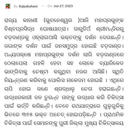
On
Jun 27, 2025
By
Rajyakahani
ରାଜ୍ୟ କାହାଣୀ (ଭୁବନେଶ୍ୱର )ଆଜି ମହାପ୍ରଭୁଙ୍କ
ବିଶ୍ବପ୍ରସିଦ୍ଧ ଘୋଷଯାତ୍ରା। ଦାରୁଦିଅଁ ଶ୍ରୀମନ୍ଦିରରୁ
ବଡ଼ଦାଣ୍ଡକୁ ଓହ୍ଲାଇଆସି ଭକ୍ତଙ୍କୁ ଦର୍ଶନ ଦେଉଛନ୍ତି।
ଜଗାଙ୍କ ଦର୍ଶନ ପାଇଁ ଜନସମୁଦ୍ର ହୋଇଛି ବଡ଼ଦାଣ୍ଡ।
ଅନ୍ୟପକ୍ଷେ ମହାପ୍ରଭୁଙ୍କ ଦର୍ଶନ ଲାଗି ବଡ଼ଦାଣ୍ଡରେ
ଠେଲାପେଲା ଗହଳି ହେବା ସହ ଲୋକେ ବ୍ୟାରିକେଡ
ଭାଙ୍ଗିବାକୁ ଚେଷ୍ଟା କରୁଥିବା ନଜର ଆସିଛି। ସ୍ଥିତି
ନିୟନ୍ତ୍ରଣ କରିବାକୁ ପୋଲିସ ନାକେଦମ ହୋଇଛି । ଏଥିରେ
ଚାପି ହୋଇ ଜଣେ ଶ୍ରଦ୍ଧାଳୁ ଚେତା ହରାଇଛନ୍ତି।
ଉଦ୍ଧାରକାରୀ ଦଳ ତୁରନ୍ତ ତାଙ୍କୁ ଉଦ୍ଧାର କରି ଚିକିତ୍ସା
ପାଇଁ ଭର୍ତ୍ତି କରିଛନ୍ତି। ତେବେ ରଥଯାତ୍ରାରେ ଗୁଳୁଗୁଳିକୁ
ଭିତରେ ୩୭୫ ଭକ୍ତ ଅଚେତ୍‌ ହୋଇପଡ଼ିଛନ୍ତି । ପ୍ରାଥମିକ
ଚିକିତ୍ସା ପାଇଁ ସେମାନଙ୍କୁ ପୁରୀ ଜିଲ୍ଲା ମୁଖ୍ୟ ଚିକିତ୍ସାଳୟ