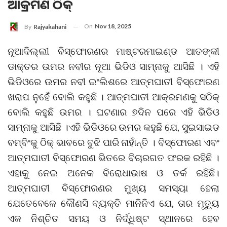
ଆକ୍ରମଣ ଠିକ୍
On
Nov 18, 2025
By
Rajyakahani
ନୂଆଦିଲ୍ଲୀ ବିସ୍ଫୋରଣର ମାଷ୍ଟରମାଇଣ୍ଡ ଆତଙ୍କୀ
ଡାକ୍ତର ଉମର ନବୀର ନୂଆ ଭିଡିଓ ସାମ୍ନାକୁ ଆସିଛି । ଏହି
ଭିଡିଓରେ ଉମର ନବୀ ଇଂଲିଶରେ ଆତ୍ମଘାତୀ ବିସ୍ଫୋରଣ
ଖରାପ ନୁହେଁ ବୋଲି କହୁଛି । ଆତ୍ମଘାତୀ ଆକ୍ରମଣକୁ ସଠିକ୍
ବୋଲି କହୁଛି ଉମର । ଘଟଣାର ୭ଦିନ ପରେ ଏହି ଭିଡିଓ
ସାମ୍ନାକୁ ଆସିଛି ।ଏହି ଭିଡିଓରେ ଉମର କହୁଛି ଯେ, ସୁଇସାଇଡ
ବମ୍ବିଂକୁ ଠିକ୍ ଭାବରେ ବୁଝି ପାରି ନାହାଁନ୍ତି । ବିସ୍ଫୋରଣ ଏବଂ
ଆତ୍ମଘାତୀ ବିସ୍ଫୋରଣ ଭିତରେ ବିଚାରଗତ ଫରକ ରହିଛି ।
ଏହାକୁ ନେଇ ଅନେକ ବିରୋଧାଭାଷ ଓ ତର୍କ ରହିଛି।
ଆତ୍ମଘାତୀ ବିସ୍ଫୋରଣର ମୁଖ୍ୟ ସମସ୍ୟା ହେଲା
ଯେତେବେଳେ କୌଣସି ବ୍ୟକ୍ତି ମାନିନିଏ ଯେ, ତାର ମୃତ୍ୟୁ
ଏକ ନିଶ୍ଚିତ ସମୟ ଓ ନିର୍ଦ୍ଧିଷ୍ଟ ସ୍ଥାନରେ ହେବ