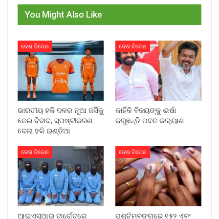
You Might Also Like
ଦେଶ ବିଦେଶ
ଦେଶ ବିଦେଶ
ଭାରତୀୟ ହକି ଦଳର ନୂଆ ଜର୍ସିକୁ
କାହିଁକି ବିଜୟଙ୍କୁ ଈର୍ଷା
ନେଇ ବିବାଦ, ସ୍ପଷ୍ଟୀକରଣ
କରୁଛନ୍ତି ପବନ କଲ୍ୟାଣ
ଦେଲା ହକି ଇଣ୍ଡିଆ
ଦେଶ ବିଦେଶ
ଦେଶ ବିଦେଶ
ଆଇଏସ୍‌ଆଇ ଟାର୍ଗେଟରେ
ପଶ୍ଚିମବଙ୍ଗରେ ୧୫୨ ଏବଂ