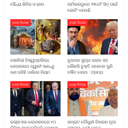
ସୈନ୍ୟ ଶିବିର ଓ ଢାବା
ତାମିଲନାଡୁରେ ୨୩୪ଟି ସିଟ୍ ପାଇଁ
ଭୋଟିଂ ହେଉଛି
ଦେଶ ବିଦେଶ
ଦେଶ ବିଦେଶ
ଖୋଲିଲା ବିଶ୍ୱପ୍ରସିଦ୍ଧ
ବୁଧବାର ସୁଦ୍ଧା ଇରାନ ସହ
କେଦାରନାଥ ଦ୍ୱାର! ଜାଣନ୍ତୁ
କୌଣସି ଚୁକ୍ତି ନହେଲେ ପୁଣି
କଣ ରହିଛି ଦର୍ଶନର ନିୟମ
ବର୍ଷିବ ବୋମା : ଟ୍ରମ୍ପ
ଦେଶ ବିଦେଶ
ଦେଶ ବିଦେଶ
ଇସ୍ରାଏଲ-ଲେବାନନରେ ୧୦
ସମ୍ରାଟ ଚୌଧୁରୀ ବିହାରର ନୂଆ
ଦିନିଆ ଅସ୍ତ୍ରବିରତି ଘୋଷଣା
ମୁଖ୍ୟମନ୍ତ୍ରୀ ହେବେ