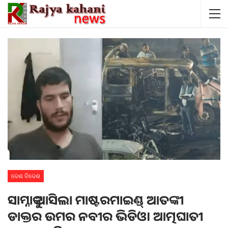
ଦେଶ ବିଦେଶ
ସାମ୍ନାକୁ ଆସିଲା ମାଷ୍ଟରମାଇଣ୍ଡ୍ ଆତଙ୍କୀ
ଡାକ୍ତର ଉମର ନବୀର ଭିଡିଓ। ଆତ୍ମଘାତୀ