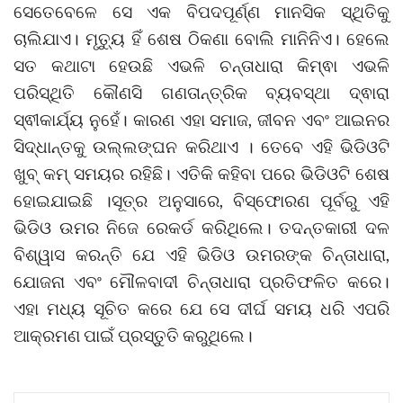
ସେତେବେଳେ ସେ ଏକ ବିପଦପୂର୍ଣ୍ଣ ମାନସିକ ସ୍ଥିତିକୁ
ଚାଲିଯାଏ। ମୃତ୍ୟୁ ହିଁ ଶେଷ ଠିକଣା ବୋଲି ମାନିନିଏ। ହେଲେ
ସତ କଥାଟା ହେଉଛି ଏଭଳି ଚନ୍ତାଧାରା କିମ୍ଵା ଏଭଳି
ପରିସ୍ଥିତି କୌଣସି ଗଣତାନ୍ତ୍ରିକ ବ୍ୟବସ୍ଥା ଦ୍ଵାରା
ସ୍ଵୀକାର୍ଯ୍ୟ ନୁହେଁ। କାରଣ ଏହା ସମାଜ, ଜୀବନ ଏବଂ ଆଇନର
ସିଦ୍ଧାନ୍ତକୁ ଉଲ୍ଲଙ୍ଘନ କରିଥାଏ । ତେବେ ଏହି ଭିଡିଓଟି
ଖୁବ୍ କମ୍ ସମୟର ରହିଛି। ଏତିକି କହିବା ପରେ ଭିଡିଓଟି ଶେଷ
ହୋଇଯାଇଛି ।ସୂତ୍ର ଅନୁସାରେ, ବିସ୍ଫୋରଣ ପୂର୍ବରୁ ଏହି
ଭିଡିଓ ଉମର ନିଜେ ରେକର୍ଡ କରିଥିଲେ। ତଦନ୍ତକାରୀ ଦଳ
ବିଶ୍ୱାସ କରନ୍ତି ଯେ ଏହି ଭିଡିଓ ଉମରଙ୍କ ଚିନ୍ତାଧାରା,
ଯୋଜନା ଏବଂ ମୌଳବାଦୀ ଚିନ୍ତାଧାରା ପ୍ରତିଫଳିତ କରେ।
ଏହା ମଧ୍ୟ ସୂଚିତ କରେ ଯେ ସେ ଦୀର୍ଘ ସମୟ ଧରି ଏପରି
ଆକ୍ରମଣ ପାଇଁ ପ୍ରସ୍ତୁତି କରୁଥିଲେ।