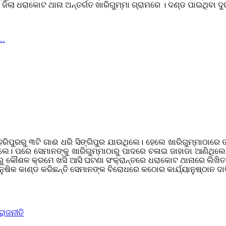
ଲା ଧରାକୋଟ ଥାନା ଅନ୍ତର୍ଗତ ଖାରିଗୁମ୍ମା ଗ୍ରାମରେ । ଦଣ୍ଡ ପାଇଥିବା ଦୁଇ
ା…
ଲା ହରିପୁରରୁ ୩ଟି ଗାଈ ଧରି ସିଙ୍ଗିପୁର ଯାଉଥିଲେ। ହେଲେ ଖାରିଗୁମ୍ମାଠାରେ
ିଲେ। ପରେ ସେମାନଙ୍କୁ ଖାରିଗୁମ୍ମାଠାରୁ ପାଦରେ ଚଳାଇ ଜାହାଡା ଆଣିଥିଲ
ସେଠାରୁ କୌଶଳ କ୍ରମେ ଖସି ଆସି ଘଟଣା ସଂକ୍ରାନ୍ତରେ ଧରାକୋଟ ଥାନାରେ ଲିଖ
ନୁଷିକ କାଣ୍ଡ କରିଛନ୍ତି ସେମାନଙ୍କ ବିରୋଧରେ କଠୋର କାର୍ଯ୍ୟାନୁଷ୍ଠାନ ଦାବ
ରାଜନୀତି