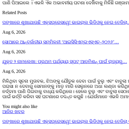
ପାଣି ପିଆଇଲେ । ଏଭଳି ଏକ ଅଭାବନୀୟ ଘଟଣା ଦେଖିବାକୁ ମିଳିଛି ଗଞ୍ଜାମ ଜି
Related Posts
ପଙ୍ଖାରେ ଶୁଖାଯାଉଛି ଏକ୍ସପ୍ରେସୱେ! ଭାଇରାଲ ଭିଡିଓକୁ ନେଇ ତେଜିଲ
Aug 6, 2026
ସୋଆରେ ଆନ୍ତର୍ଜାତୀୟ ସମ୍ମିଳନୀ ‘ଆଇସିସିଏମ୍‌ଇଏସ୍‌ଏଚ୍‌–୨୦୨୬’…
Aug 6, 2026
ଯୁକ୍ତ ୨ ନାମଲେଖା: ପ୍ରଥମ ପର୍ଯ୍ୟାୟ ସ୍ପଟ୍ ଆଡମିଶନ୍ ପାଇଁ ରାଜ୍ୟରୁ…
Aug 6, 2026
ମିଳିଥିବା ସୂଚନା ମୁତାବକ, ଝିଅଙ୍କୁ ଯୌତୁକ ଦେବା ପାଇଁ ବୁଲୁ ଏବଂ ବାବୁ
ପଇସା ନ ଦେବାରୁ ସେମାନଙ୍କୁ ମାଡ଼ ମାରି ସେଲୁନରେ ଅଧା ଲଣ୍ଡା କରିଥ
ନର୍ଦ୍ଦମା ପାଣି ପିଇବାକୁ ବାଧ୍ୟ କରିଥିଲେ। ହେଲେ ବୁଲୁ ଏବଂ ବାବୁଲା 
ପାଇଁ ଭର୍ତ୍ତି କରିବା ସହ ଘଟଣାରେ ତଦନ୍ତ କରୁଛି । ଯେଉଁମାନେ ଏଭଳି ଅମା
You might also like
ଆଜିର ଖବର
ପଙ୍ଖାରେ ଶୁଖାଯାଉଛି ଏକ୍ସପ୍ରେସୱେ! ଭାଇରାଲ ଭିଡିଓକୁ ନେଇ ତେଜିଲା 