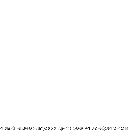
ରିବା ସହ ଗାଁ ଦାଣ୍ଡରେ ଆଣ୍ଠେଇ ଆଣ୍ଠେଇ ଚଲେଇବା ସହ ନର୍ଦ୍ଦମାର ମଇଳା