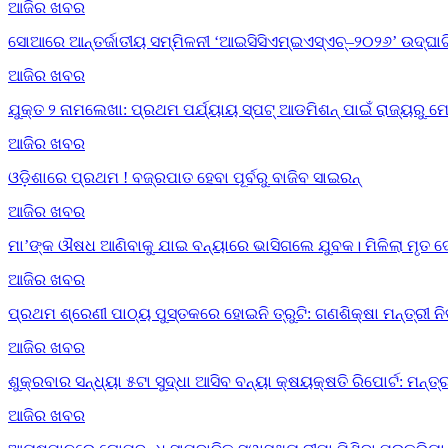
ଆଜିର ଖବର
ସୋଆରେ ଆନ୍ତର୍ଜାତୀୟ ସମ୍ମିଳନୀ ‘ଆଇସିସିଏମ୍‌ଇଏସ୍‌ଏଚ୍‌–୨୦୨୬’ ଉଦ୍‌ଘା
ଆଜିର ଖବର
ଯୁକ୍ତ ୨ ନାମଲେଖା: ପ୍ରଥମ ପର୍ଯ୍ୟାୟ ସ୍ପଟ୍ ଆଡମିଶନ୍ ପାଇଁ ରାଜ୍ୟର
ଆଜିର ଖବର
ଓଡ଼ିଶାରେ ପ୍ରଥମ ! ବଜ୍ରପାତ ହେବା ପୂର୍ବରୁ ବାଜିବ ସାଇରନ୍
ଆଜିର ଖବର
ମା’ଙ୍କ ଔଷଧ ଆଣିବାକୁ ଯାଇ ବନ୍ୟାରେ ଭାସିଗଲେ ଯୁବକ। ମିଳିଲା ମୃତ 
ଆଜିର ଖବର
ପ୍ରଥମ ଶ୍ରେଣୀ ପାଠ୍ୟ ପୁସ୍ତକରେ ହୋଇନି ତ୍ରୁଟି: ଗଣଶିକ୍ଷା ମନ୍ତ୍ରୀ ନ
ଆଜିର ଖବର
ଶୁକ୍ରବାର ସନ୍ଧ୍ୟା ୫ଟା ସୁଦ୍ଧା ଆସିବ ବନ୍ୟା କ୍ଷୟକ୍ଷତି ରିପୋର୍ଟ: ମନ୍ତ୍
ଆଜିର ଖବର