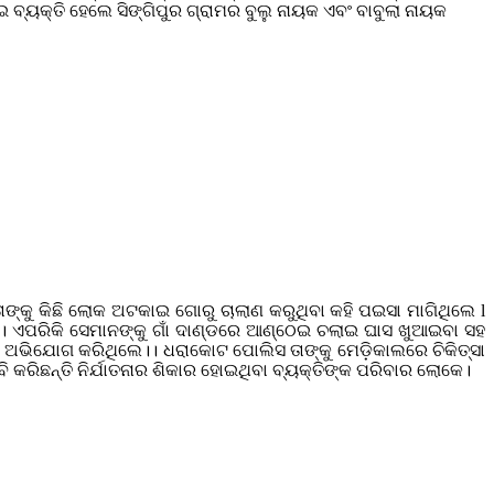
 ବ୍ୟକ୍ତି ହେଲେ ସିଙ୍ଗିପୁର ଗ୍ରାମର ବୁଲୁ ନାୟକ ଏବଂ ବାବୁଲା ନାୟକ
 ତାଙ୍କୁ କିଛି ଲୋକ ଅଟକାଇ ଗୋରୁ ଚାଲାଣ କରୁଥିବା କହି ପଇସା ମାଗିଥିଲେ l
େ। ଏପରିକି ସେମାନଙ୍କୁ ଗାଁ ଦାଣ୍ଡରେ ଆଣ୍ଠେଇ ଚଲାଇ ଘାସ ଖୁଆଇବା ସହ
ିତ ଅଭିଯୋଗ କରିଥିଲେ।। ଧରାକୋଟ ପୋଲିସ ତାଙ୍କୁ ମେଡ଼ିକାଲରେ ଚିକିତ୍ସା
ି କରିଛନ୍ତି ନିର୍ଯାତନାର ଶିକାର ହୋଇଥିବା ବ୍ୟକ୍ତିଙ୍କ ପରିବାର ଲୋକେ।