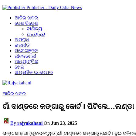
Publisher - Daily Odia News
ଆଜିର ଖବର
ଦେଶ ବିଦେଶ
ବାଣିଜ୍ୟ
ଅନ୍ୟାନ୍ୟ
ଅପରାଧ
ରାଜନୀତି
ମନୋରଞ୍ଜନ
ଜୀବନଶୈଳୀ
ଆଧ୍ୟାତ୍ମିକ
ଖେଳ
ସାପ୍ତାହିକ ଇ-ପେପର
ଆଜିର ଖବର
ଗାଁ ଦାଣ୍ଡରେ କଙ୍ଗାରୁ କୋର୍ଟ l ପିଟିଲେ…ଲଣ
By
rajyakahani
On
Jun 23, 2025
ରାଜ୍ୟ କାହାଣୀ (ଭୁବନେଶ୍ୱର )ଗାଁ ଦାଣ୍ଡରେ କଙ୍ଗାରୁ କୋର୍ଟ l ଦୁଇ 