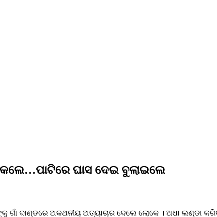
୍ଡା କଲେ…ପାଟିରେ ଘାସ ଦେଇ ବୁଲାଇଲେ
ଦଳିତଙ୍କୁ ଗାଁ ଦାଣ୍ଡରେ ଅକଥନୀୟ ଅତ୍ୟାଚାର ଦେଲେ ଲୋକେ । ଅଧା ଲଣ୍ଡା କ