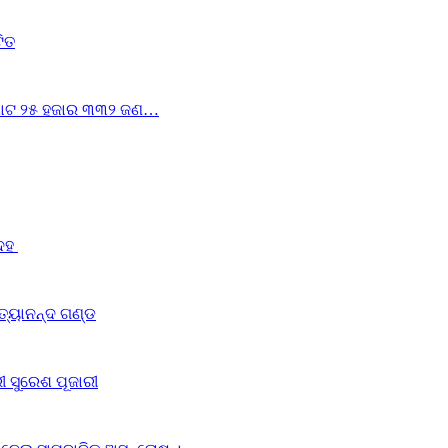
ଟିତ
ୁ ମୋଟ ୨୫ ହଜାର ୩୩୨ ଜଣ…
ଦେହ
ିତ୍ୟାନନ୍ଦ ଗଣ୍ଡ
ରୀ ସୁରେଶ ପୂଜାରୀ