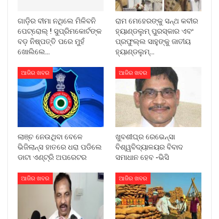
ଗାଡ଼ିର ବୀମା ନଥିଲେ ମିଳିବନି
ରାମ ମେହେରଙ୍କୁ ସନ୍ଥ କବୀର
ପେଟ୍ରୋଲ୍ ! ସୁପ୍ରିମକୋର୍ଟଙ୍କ
ହ୍ୟାଣ୍ଡଲୁମ୍ ପୁରସ୍କାର ଏବଂ
ବଡ଼ ନିଷ୍ପତ୍ତି ପରେ ମୁହଁ
ପ୍ରଫୁଲ୍ଲ ସାହୁଙ୍କୁ ଜାତୀୟ
ଖୋଲିଲେ…
ହ୍ୟାଣ୍ଡଲୁମ୍…
ଆଜିର ଖବର
ଆଜିର ଖବର
ଲାଞ୍ଚ ନେଉଥିବା ବେଳେ
ଖୁବଶୀଘ୍ର ରେଭେନ୍ସା
ଭିଜିଲାନ୍ସ ହାତରେ ଧରା ପଡିଲେ
ବିଶ୍ୱବିଦ୍ୟାଳୟର ବିବାଦ
ଡାଟା ଏଣ୍ଟ୍ରି ଅପରେଟର
ସମାଧାନ ହେବ -ଭିସି
ଆଜିର ଖବର
ଆଜିର ଖବର