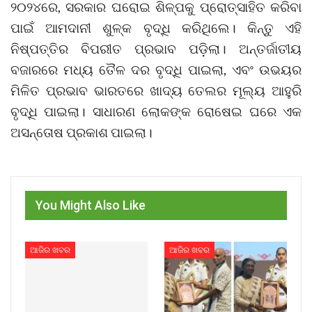
୨୦୨୪ରେ, ସରକାର ଘରୋଇ ଶିଳ୍ପକୁ ପ୍ରୋତ୍ସାହିତ କରିବା
ପାଇଁ ଆମଦାନୀ ଶୁଳ୍କ ବୃଦ୍ଧି କରିଥିଲେ। କିନ୍ତୁ ଏହି
ନିଷ୍ପତ୍ତିର ବିପରୀତ ପ୍ରଭାବ ପଡ଼ିଲା। ଅନ୍ତର୍ଜାତୀୟ
ବଜାରରେ ମଧ୍ୟ ତୈଳ ଦର ବୃଦ୍ଧି ପାଇଲା, ଏବଂ ଉଭୟର
ମିଳିତ ପ୍ରଭାବ ଭାରତରେ ଖାଦ୍ୟ ତେଲର ମୂଲ୍ୟ ଆହୁରି
ବୃଦ୍ଧି ପାଇଲା। ସାଧାରଣ ଲୋକଙ୍କ ରୋଷେଇ ଘରେ ଏକ
ଅସନ୍ତୋଷ ପ୍ରକାଶ ପାଇଲା।
You Might Also Like
ଆଜିର ଖବର
ଆଜିର ଖବର