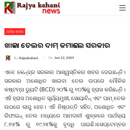
ଆଜିର ଖବର
ଖାଇବା ତେଲର ଦାମ୍ କମାଇଲେ ସରକାର
On
Jun 12, 2025
By
Rajyakahani
ଏବେ କେନ୍ଦ୍ର ସରକାର ଆଶ୍ୱସ୍ତିକର ଖବର ଦେଇଛନ୍ତି।
ସରକାର ଅଶୋଧିତ ଖାଇବା ତେଲ ଉପରେ ମୌଳିକ
କଷ୍ଟମ୍ସ ଡ୍ୟୁଟି (BCD) ୨୦% ରୁ ୧୦%କୁ ହ୍ରାସ କରିଛନ୍ତି।
ଏହି ହ୍ରାସ ଅଶୋଧିତ ସୂର୍ଯ୍ୟମୁଖୀ, ସୋୟାବିନ୍ ଏବଂ ପାମ୍ ତେଲ
ଉପରେ ଲାଗୁ ହେବ। ଏହି ନିଷ୍ପତ୍ତି ସହିତ, ଅଶୋଧିତ ଏବଂ
ରିଫାଇନ୍ ତେଲ ମଧ୍ୟରେ ଆମଦାନୀ ଶୁଳ୍କରେ ପାର୍ଥକ୍ୟ
୮.୭୫% ରୁ ୧୯.୨୫%କୁ ବୃଦ୍ଧି ପାଇଛି।ସେପ୍ଟେମ୍ବର