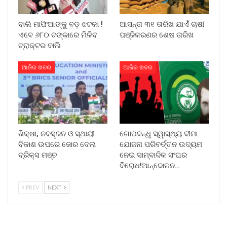
ବାଲି ମାଫିଆଙ୍କୁ ବଡ଼ ଝଟକା !
ଆସନ୍ତା ୩୧ ତାରିଖ ଯାଏଁ ଚାଷୀ
ଏବେ ୬୮୦ ଟଙ୍କାରେ ମିଳିବ
ପଞ୍ଜିକରଣର ଶେଷ ତାରିଖ
ଟ୍ରାକ୍ଟର ବାଲି
ଆଜିର ଖବର
ଆଜିର ଖବର
ଶିକ୍ଷା, ନବସୃଜନ ଓ ସ୍ଥାୟୀ
ଗୋପବନ୍ଧୁ ସ୍ୱାସ୍ଥ୍ୟ ବୀମା
ବିକାଶ ଉପରେ ଜୋର ଦେଲା
ଯୋଜନା ପରିବର୍ତ୍ତନ ଉଦ୍ୟମ
ବ୍ରିକ୍ସ ମଞ୍ଚ
ନେଇ ସାମ୍ବାଦିକ ସଂଘର
ବିରୋଧ!ଆନ୍ଦୋଳନ…
PREV
NEXT